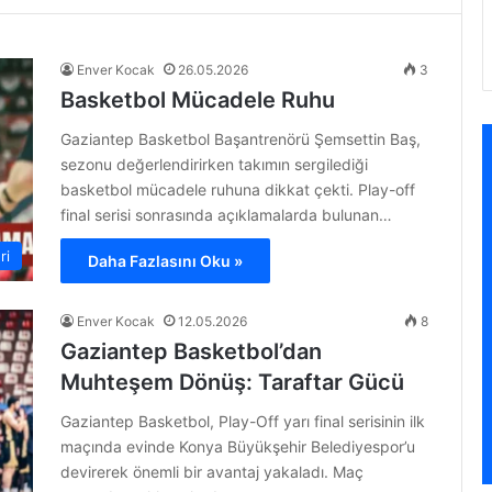
Enver Kocak
26.05.2026
3
Basketbol Mücadele Ruhu
Gaziantep Basketbol Başantrenörü Şemsettin Baş,
sezonu değerlendirirken takımın sergilediği
basketbol mücadele ruhuna dikkat çekti. Play-off
final serisi sonrasında açıklamalarda bulunan…
ri
Daha Fazlasını Oku »
Enver Kocak
12.05.2026
8
Gaziantep Basketbol’dan
Muhteşem Dönüş: Taraftar Gücü
Gaziantep Basketbol, Play-Off yarı final serisinin ilk
maçında evinde Konya Büyükşehir Belediyespor’u
devirerek önemli bir avantaj yakaladı. Maç