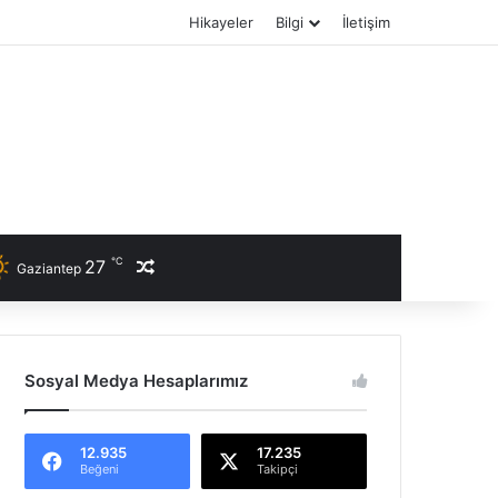
Hikayeler
Bilgi
İletişim
℃
27
Rastgele Haber
Gaziantep
Sosyal Medya Hesaplarımız
12.935
17.235
Beğeni
Takipçi