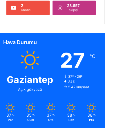
2
28.657
Abone
Takipçi
Hava Durumu
27
℃
Gaziantep
37º - 26º
34%
5.42 km/saat
Açık gökyüzü
37
35
37
38
38
℃
℃
℃
℃
℃
Per
Cum
Cts
Paz
Pts