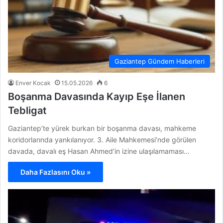
Gaziantep Gündem Haberleri
Enver Kocak
15.05.2026
6
Boşanma Davasında Kayıp Eşe İlanen
Tebligat
Gaziantep’te yürek burkan bir boşanma davası, mahkeme
koridorlarında yankılanıyor. 3. Aile Mahkemesi’nde görülen
davada, davalı eş Hasan Ahmed’in izine ulaşılamaması…
Daha Fazlasını Oku »