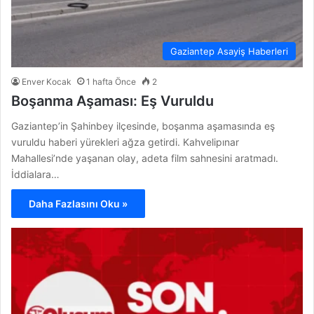
Gaziantep Asayiş Haberleri
Enver Kocak
1 hafta Önce
2
Boşanma Aşaması: Eş Vuruldu
Gaziantep’in Şahinbey ilçesinde, boşanma aşamasında eş
vuruldu haberi yürekleri ağza getirdi. Kahvelipınar
Mahallesi’nde yaşanan olay, adeta film sahnesini aratmadı.
İddialara…
Daha Fazlasını Oku »