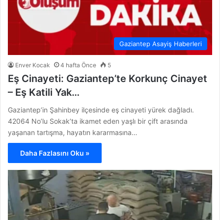
Gaziantep Asayiş Haberleri
Enver Kocak
4 hafta Önce
5
Eş Cinayeti: Gaziantep’te Korkunç Cinayet
– Eş Katili Yak…
Gaziantep’in Şahinbey ilçesinde eş cinayeti yürek dağladı.
42064 No’lu Sokak’ta ikamet eden yaşlı bir çift arasında
yaşanan tartışma, hayatın kararmasına…
Daha Fazlasını Oku »