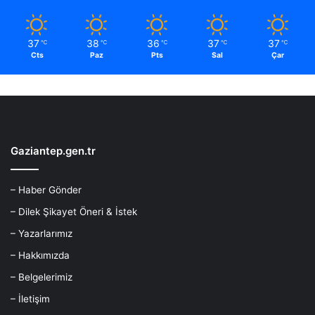
37
38
36
37
37
℃
℃
℃
℃
℃
Cts
Paz
Pts
Sal
Çar
Gaziantep.gen.tr
– Haber Gönder
– Dilek Şikayet Öneri & İstek
– Yazarlarımız
– Hakkımızda
– Belgelerimiz
– İletişim