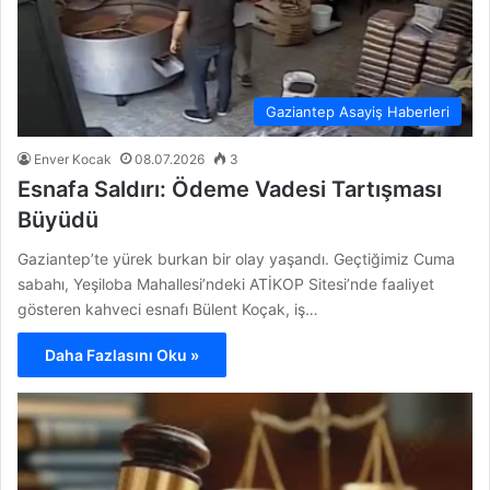
Gaziantep Asayiş Haberleri
Enver Kocak
08.07.2026
3
Esnafa Saldırı: Ödeme Vadesi Tartışması
Büyüdü
Gaziantep’te yürek burkan bir olay yaşandı. Geçtiğimiz Cuma
sabahı, Yeşiloba Mahallesi’ndeki ATİKOP Sitesi’nde faaliyet
gösteren kahveci esnafı Bülent Koçak, iş…
Daha Fazlasını Oku »