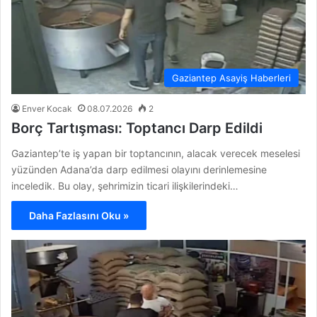
Gaziantep Asayiş Haberleri
Enver Kocak
08.07.2026
2
Borç Tartışması: Toptancı Darp Edildi
Gaziantep’te iş yapan bir toptancının, alacak verecek meselesi
yüzünden Adana’da darp edilmesi olayını derinlemesine
inceledik. Bu olay, şehrimizin ticari ilişkilerindeki…
Daha Fazlasını Oku »