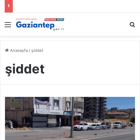
Menü
A
Anasayfa
/
şiddet
şiddet