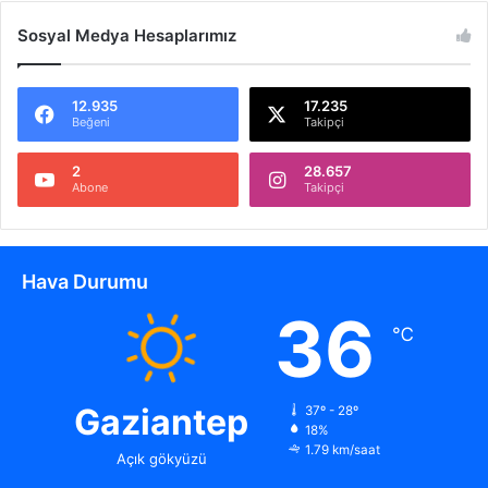
Sosyal Medya Hesaplarımız
12.935
17.235
Beğeni
Takipçi
2
28.657
Abone
Takipçi
Hava Durumu
36
℃
Gaziantep
37º - 28º
18%
1.79 km/saat
Açık gökyüzü