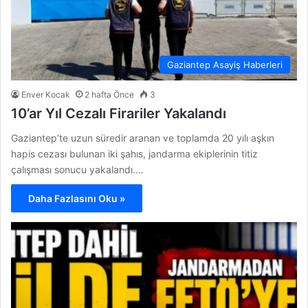
Gaziantep Asayiş Haberleri
Enver Kocak
2 hafta Önce
3
10’ar Yıl Cezalı Firariler Yakalandı
Gaziantep’te uzun süredir aranan ve toplamda 20 yılı aşkın
hapis cezası bulunan iki şahıs, jandarma ekiplerinin titiz
çalışması sonucu yakalandı.…
Daha Fazlasını Oku »