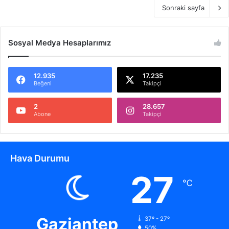
Sonraki sayfa
Sosyal Medya Hesaplarımız
12.935
17.235
Beğeni
Takipçi
2
28.657
Abone
Takipçi
Hava Durumu
27
℃
Gaziantep
37º - 27º
50%