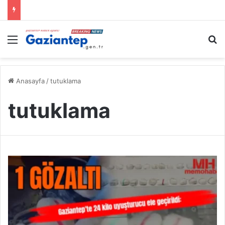
Menü
A
Anasayfa
/
tutuklama
tutuklama