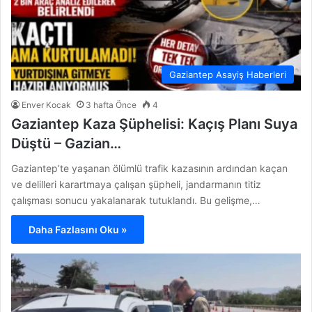
Gaziantep Asayiş Haberleri
Enver Kocak
3 hafta Önce
4
Gaziantep Kaza Şüphelisi: Kaçış Planı Suya
Düştü – Gazian…
Gaziantep’te yaşanan ölümlü trafik kazasının ardından kaçan
ve delilleri karartmaya çalışan şüpheli, jandarmanın titiz
çalışması sonucu yakalanarak tutuklandı. Bu gelişme,…
Daha Fazlasını Oku »