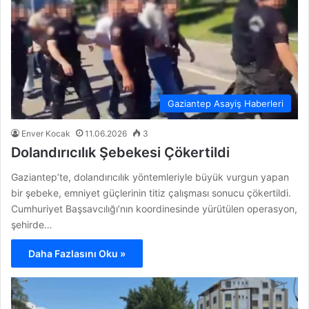
Gaziantep Asayiş Haberleri
Enver Kocak
11.06.2026
3
Dolandırıcılık Şebekesi Çökertildi
Gaziantep’te, dolandırıcılık yöntemleriyle büyük vurgun yapan
bir şebeke, emniyet güçlerinin titiz çalışması sonucu çökertildi.
Cumhuriyet Başsavcılığı’nın koordinesinde yürütülen operasyon,
şehirde…
Daha Fazlasını Oku »