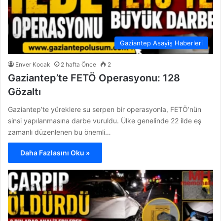
Gaziantep Asayiş Haberleri
Enver Kocak
2 hafta Önce
2
Gaziantep’te FETÖ Operasyonu: 128
Gözaltı
Gaziantep’te yüreklere su serpen bir operasyonla, FETÖ’nün
sinsi yapılanmasına darbe vuruldu. Ülke genelinde 22 ilde eş
zamanlı düzenlenen bu önemli…
Daha Fazlasını Oku »