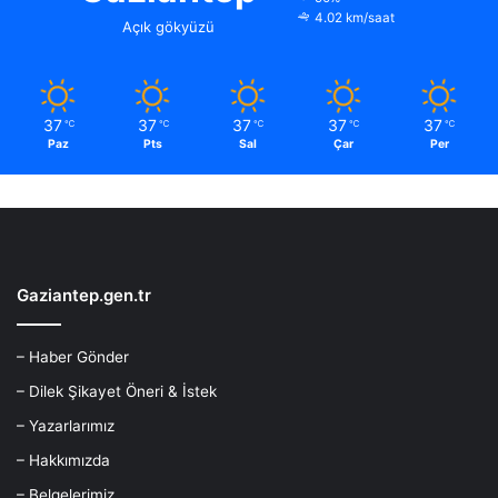
4.02 km/saat
Açık gökyüzü
37
37
37
37
37
℃
℃
℃
℃
℃
Paz
Pts
Sal
Çar
Per
Gaziantep.gen.tr
– Haber Gönder
– Dilek Şikayet Öneri & İstek
– Yazarlarımız
– Hakkımızda
– Belgelerimiz