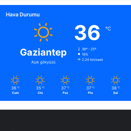
!
Hava Durumu
36
℃
Gaziantep
36º - 25º
16%
2.24 km/saat
Açık gökyüzü
36
35
37
37
38
℃
℃
℃
℃
℃
Cum
Cts
Paz
Pts
Sal