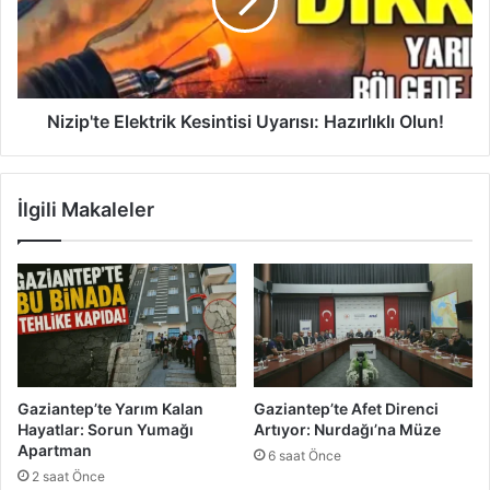
A
p
v
'
r
t
u
e
p
E
a
l
Nizip'te Elektrik Kesintisi Uyarısı: Hazırlıklı Olun!
Y
e
o
k
l
t
İlgili Makaleler
u
r
A
i
ç
k
ı
K
l
e
d
s
ı
i
n
t
Gaziantep’te Yarım Kalan
Gaziantep’te Afet Direnci
i
Hayatlar: Sorun Yumağı
Artıyor: Nurdağı’na Müze
s
Apartman
6 saat Önce
i
2 saat Önce
U