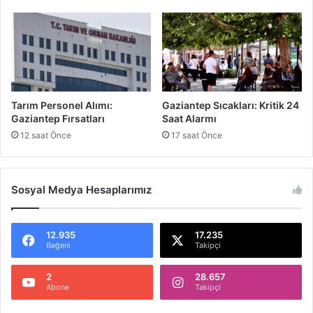
y
a
r
ı
s
ı
:
Tarım Personel Alımı:
Gaziantep Sıcakları: Kritik 24
H
Gaziantep Fırsatları
Saat Alarmı
a
12 saat Önce
17 saat Önce
z
ı
r
Sosyal Medya Hesaplarımız
l
ı
k
l
12.935
17.235
Beğeni
Takipçi
ı
O
2
28.657
l
Abone
Takipçi
u
n