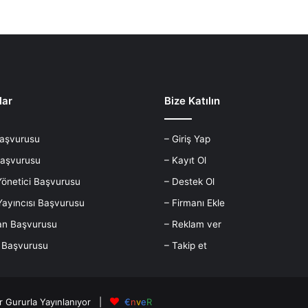
a
n
k
ı
l
a
n
lar
Bize Katılın
d
ı
Başvurusu
– Giriş Yap
Başvurusu
– Kayıt Ol
Yönetici Başvurusu
– Destek Ol
Yayıncısı Başvurusu
– Firmanı Ekle
yan Başvurusu
– Reklam ver
n Başvurusu
– Takip et
r
Gururla Yayınlanıyor |
€
n
v
e
R