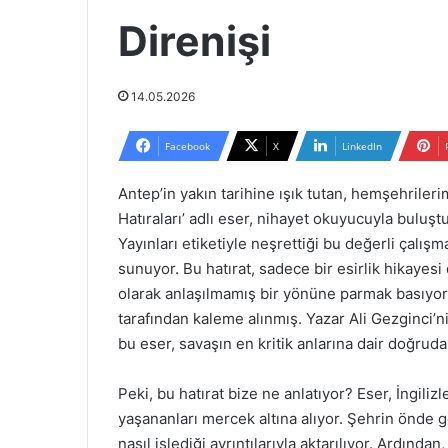
Direnişi
14.05.2026
Facebook
X
LinkedIn
Antep’in yakın tarihine ışık tutan, hemşehrileri
Hatıraları’ adlı eser, nihayet okuyucuyla buluş
Yayınları etiketiyle neşrettiği bu değerli çalışm
sunuyor. Bu hatırat, sadece bir esirlik hikaye
olarak anlaşılmamış bir yönüne parmak basıyor
tarafından kaleme alınmış. Yazar Ali Gezginci’n
bu eser, savaşın en kritik anlarına dair doğruda
Peki, bu hatırat bize ne anlatıyor? Eser, İngiliz
yaşananları mercek altına alıyor. Şehrin önde ge
nasıl işlediği ayrıntılarıyla aktarılıyor. Ardınd