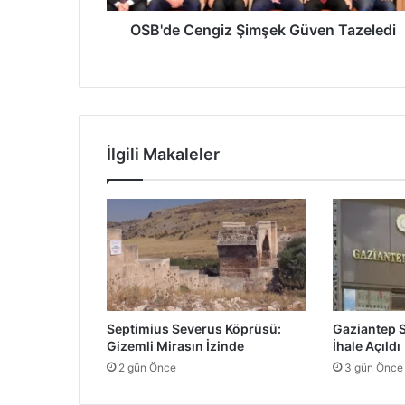
n
g
OSB'de Cengiz Şimşek Güven Tazeledi
i
z
Ş
i
m
ş
İlgili Makaleler
e
k
G
ü
v
e
n
T
a
Septimius Severus Köprüsü:
Gaziantep Sa
z
Gizemli Mirasın İzinde
İhale Açıldı
e
2 gün Önce
3 gün Önce
l
e