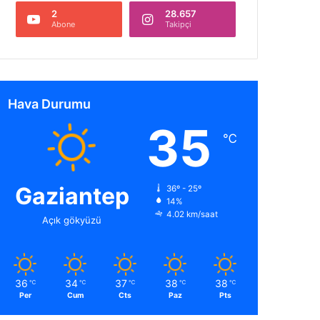
2
28.657
Abone
Takipçi
Hava Durumu
35
℃
Gaziantep
36º - 25º
14%
4.02 km/saat
Açık gökyüzü
36
34
37
38
38
℃
℃
℃
℃
℃
Per
Cum
Cts
Paz
Pts