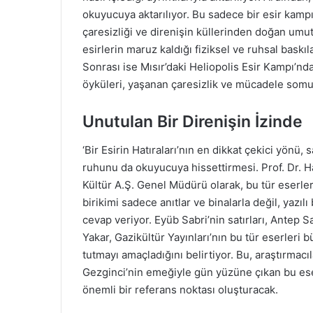
okuyucuya aktarılıyor. Bu sadece bir esir kampı 
çaresizliği ve direnişin küllerinden doğan umutl
esirlerin maruz kaldığı fiziksel ve ruhsal baskıl
Sonrası ise Mısır’daki Heliopolis Esir Kampı’nd
öyküleri, yaşanan çaresizlik ve mücadele somut 
Unutulan Bir Direnişin İzinde
‘Bir Esirin Hatıraları’nın en dikkat çekici yön
ruhunu da okuyucuya hissettirmesi. Prof. Dr. H
Kültür A.Ş. Genel Müdürü olarak, bu tür eserler
birikimi sadece anıtlar ve binalarla değil, yazılı
cevap veriyor. Eyüb Sabri’nin satırları, Antep S
Yakar, Gazikültür Yayınları’nın bu tür eserleri bü
tutmayı amaçladığını belirtiyor. Bu, araştırmacı
Gezginci’nin emeğiyle gün yüzüne çıkan bu es
önemli bir referans noktası oluşturacak.