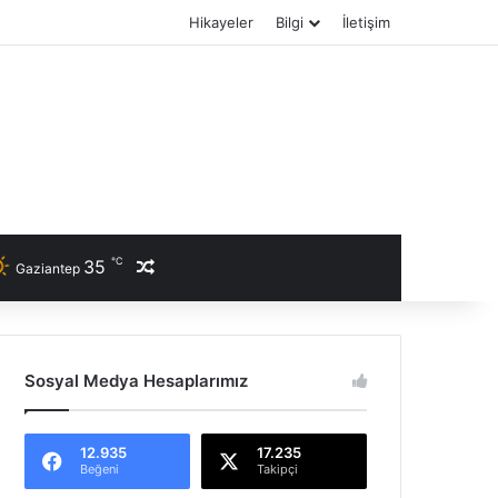
Hikayeler
Bilgi
İletişim
℃
35
Rastgele Haber
Gaziantep
Sosyal Medya Hesaplarımız
12.935
17.235
Beğeni
Takipçi