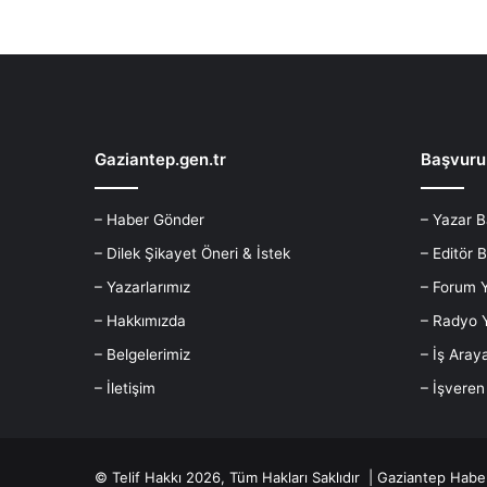
d
i
Gaziantep.gen.tr
Başvuru
– Haber Gönder
– Yazar 
– Dilek Şikayet Öneri & İstek
– Editör 
– Yazarlarımız
– Forum 
– Hakkımızda
– Radyo 
– Belgelerimiz
– İş Ara
– İletişim
– İşvere
© Telif Hakkı 2026, Tüm Hakları Saklıdır |
Gaziantep Habe