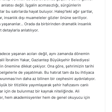
anlatısı değil. İşgalin acımasızlığı, sürgünlerin
ar bu satırlarda hayat buluyor. Halep’teki ağır şartlar,
ar, insanlık dışı muameleler gözler önüne seriliyor.
a yaşananlar… Orada da birbirinden dramatik insanlık
detaylarla anlatılıyor.
ü, sadece yaşanan acıları değil, aynı zamanda dönemin
alil İbrahim Yakar, Gaziantep Büyükşehir Belediyesi
in önemine dikkat çekiyor. Ona göre, şehrimizin tarihi
 belgelerle de yaşatılmalı. Bu hatırat tam da bu ihtiyaca
avunması’nın daha az bilinen bir cephesini aydınlatıyor.
yük bir titizlikle yayımlayarak şehir hafızasını canlı
lar için de bulunmaz bir kaynak niteliğinde. Ali
er, hem akademisyenler hem de genel okuyucu için