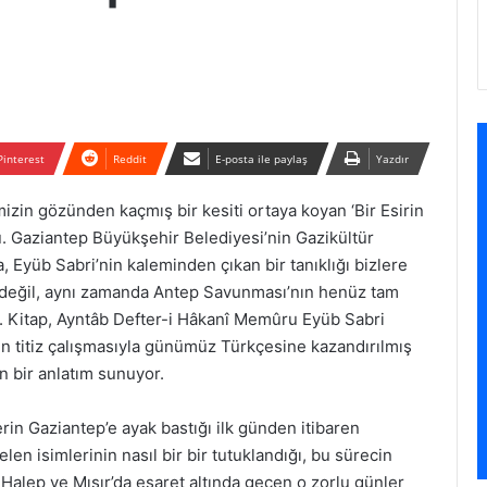
Pinterest
Reddit
E-posta ile paylaş
Yazdır
mizin gözünden kaçmış bir kesiti ortaya koyan ‘Bir Esirin
tu. Gaziantep Büyükşehir Belediyesi’nin Gazikültür
a, Eyüb Sabri’nin kaleminden çıkan bir tanıklığı bizlere
si değil, aynı zamanda Antep Savunması’nın henüz tam
. Kitap, Ayntâb Defter-i Hâkanî Memûru Eyüb Sabri
in titiz çalışmasıyla günümüz Türkçesine kazandırılmış
n bir anlatım sunuyor.
lerin Gaziantep’e ayak bastığı ilk günden itibaren
len isimlerinin nasıl bir bir tutuklandığı, bu sürecin
an, Halep ve Mısır’da esaret altında geçen o zorlu günler