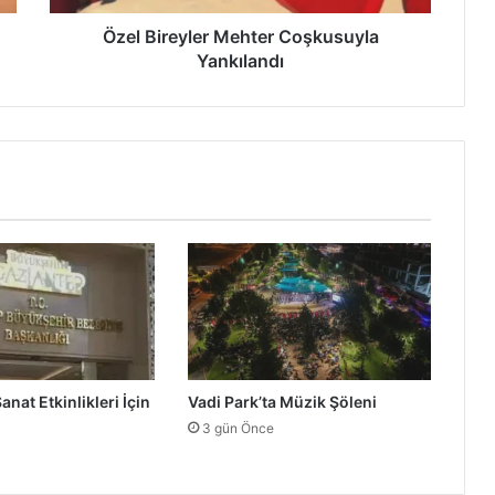
y
l
Özel Bireyler Mehter Coşkusuyla
e
Yankılandı
r
M
e
h
t
e
r
C
o
ş
k
u
s
u
nat Etkinlikleri İçin
Vadi Park’ta Müzik Şöleni
y
l
3 gün Önce
a
Y