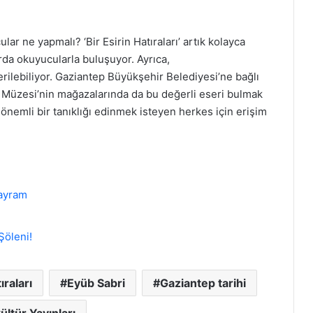
ar ne yapmalı? ‘Bir Esirin Hatıraları’ artık kolayca
larda okuyucularla buluşuyor. Ayrıca,
ilebiliyor. Gaziantep Büyükşehir Belediyesi’ne bağlı
Müzesi’nin mağazalarında da bu değerli eseri bulmak
 önemli bir tanıklığı edinmek isteyen herkes için erişim
Bayram
Şöleni!
ıraları
Eyüb Sabri
Gaziantep tarihi
ültür Yayınları