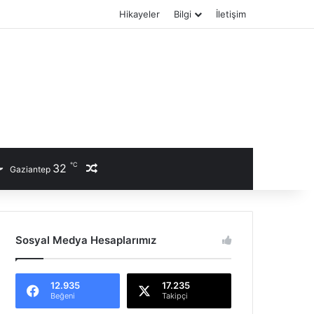
Hikayeler
Bilgi
İletişim
℃
32
Rastgele Haber
Gaziantep
Sosyal Medya Hesaplarımız
12.935
17.235
Beğeni
Takipçi