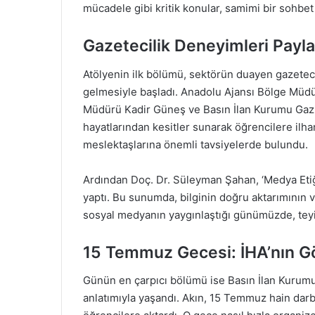
mücadele gibi kritik konular, samimi bir sohbet
Gazetecilik Deneyimleri Payla
Atölyenin ilk bölümü, sektörün duayen gazeteci
gelmesiyle başladı. Anadolu Ajansı Bölge Müd
Müdürü Kadir Güneş ve Basın İlan Kurumu Gaz
hayatlarından kesitler sunarak öğrencilere ilha
meslektaşlarına önemli tavsiyelerde bulundu.
Ardından Doç. Dr. Süleyman Şahan, ‘Medya Et
yaptı. Bu sunumda, bilginin doğru aktarımının v
sosyal medyanın yaygınlaştığı günümüzde, teyit
15 Temmuz Gecesi: İHA’nın G
Günün en çarpıcı bölümü ise Basın İlan Kurum
anlatımıyla yaşandı. Akın, 15 Temmuz hain darbe