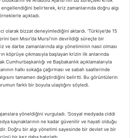
 olduklarını ve Anadolu Ajansı’nın bu süreçteki kritik
e engellendiğini belirterek, kriz zamanlarında doğru algı
rneklerle açıkladı.
ci olarak bizzat deneyimlediğini aktardı. ‘Türkiye’de 15
ini ben Mısır’da Mursi’nin devrildiği süreçte bir
riz ve darbe zamanlarında algı yönetiminin nasıl olması
rın köprüye çıkmasıyla başlayan krizin ilk anlarında
ancak Cumhurbaşkanlığı ve Başbakanlık açıklamalarıyla
anının halkı sokağa çağırması ve sabah saatlerinde
lgısını tamamen değiştirdiğini belirtti. Bu görüntülerin
umun farklı bir boyuta ulaştığını söyledi.
ajanslara yöneldiğini vurguladı. ‘Sosyal medyada ciddi
 medya kaynaklarının ne kadar güvenilir ve hayati olduğu
dir. Doğru bir algı yönetimi sayesinde bir devlet ve bir
ücünü bir kez daha hatırlattı.