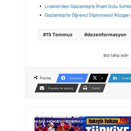
Livaneli'den Gaziantep'e İlham Dolu Sohb
Gaziantep'te Öğrenci Diplomasisi Rüzgarı
15 Temmuz
dezenformasyon
Bizi takip edin
Paylaş
Facebook
X
Linked
E-posta ile paylaş
Yazdır
G
a