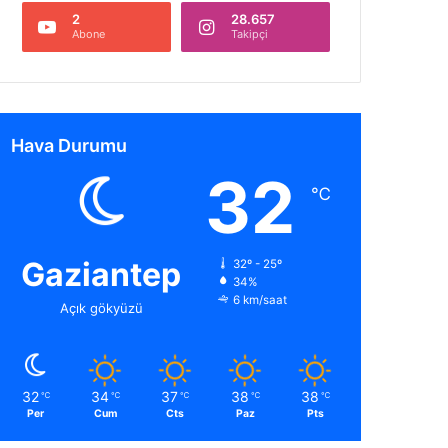
2
28.657
Abone
Takipçi
Hava Durumu
32
℃
Gaziantep
32º - 25º
34%
6 km/saat
Açık gökyüzü
32
34
37
38
38
℃
℃
℃
℃
℃
Per
Cum
Cts
Paz
Pts