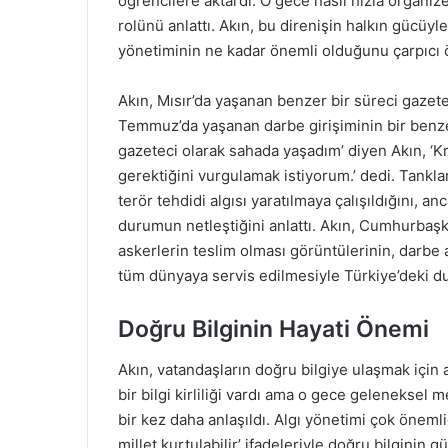
öğrencilere aktardı. O gece nasıl hızla organize
rolünü anlattı. Akın, bu direnişin halkın gücüyl
yönetiminin ne kadar önemli olduğunu çarpıcı ö
Akın, Mısır’da yaşanan benzer bir süreci gazete
Temmuz’da yaşanan darbe girişiminin bir benzer
gazeteci olarak sahada yaşadım’ diyen Akın, ‘K
gerektiğini vurgulamak istiyorum.’ dedi. Tankla
terör tehdidi algısı yaratılmaya çalışıldığını, 
durumun netleştiğini anlattı. Akın, Cumhurbaşk
askerlerin teslim olması görüntülerinin, darbe a
tüm dünyaya servis edilmesiyle Türkiye’deki dur
Doğru Bilginin Hayati Önemi
Akın, vatandaşların doğru bilgiye ulaşmak için 
bir bilgi kirliliği vardı ama o gece geleneksel
bir kez daha anlaşıldı. Algı yönetimi çok önemli
millet kurtulabilir’ ifadeleriyle doğru bilginin g