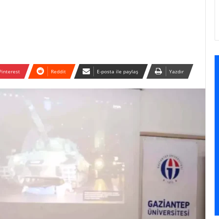
Pinterest
Reddit
E-posta ile paylaş
Yazdır