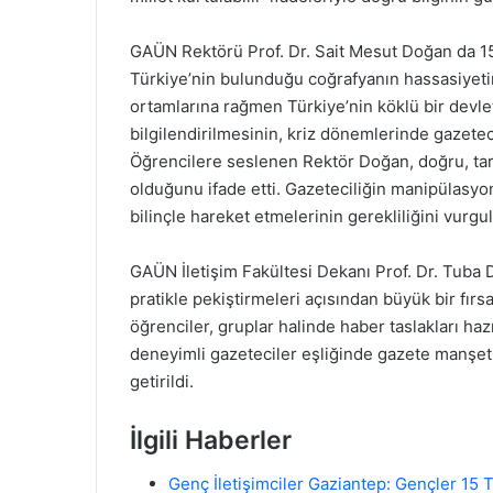
GAÜN Rektörü Prof. Dr. Sait Mesut Doğan da 1
Türkiye’nin bulunduğu coğrafyanın hassasiyeti
ortamlarına rağmen Türkiye’nin köklü bir devl
bilgilendirilmesinin, kriz dönemlerinde gazetecil
Öğrencilere seslenen Rektör Doğan, doğru, tar
olduğunu ifade etti. Gazeteciliğin manipülasyon
bilinçle hareket etmelerinin gerekliliğini vurgul
GAÜN İletişim Fakültesi Dekanı Prof. Dr. Tuba Di
pratikle pekiştirmeleri açısından büyük bir fı
öğrenciler, gruplar halinde haber taslakları haz
deneyimli gazeteciler eşliğinde gazete manşetle
getirildi.
İlgili Haberler
Genç İletişimciler Gaziantep: Gençler 1