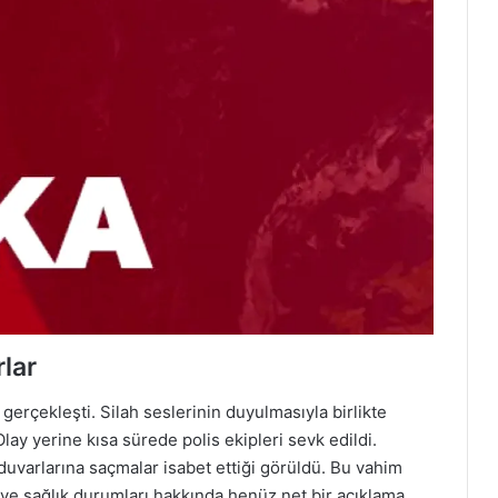
lar
 gerçekleşti. Silah seslerinin duyulmasıyla birlikte
lay yerine kısa sürede polis ekipleri sevk edildi.
duvarlarına saçmalar isabet ettiği görüldü. Bu vahim
leri ve sağlık durumları hakkında henüz net bir açıklama