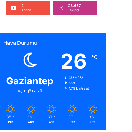
2
28.657
Abone
Takipçi
Hava Durumu
26
℃
Gaziantep
35º - 23º
55%
1.79 km/saat
Açık gökyüzü
35
36
37
37
38
℃
℃
℃
℃
℃
Per
Cum
Cts
Paz
Pts