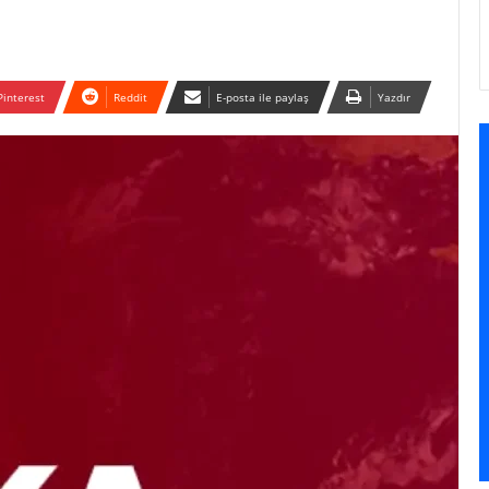
Pinterest
Reddit
E-posta ile paylaş
Yazdır