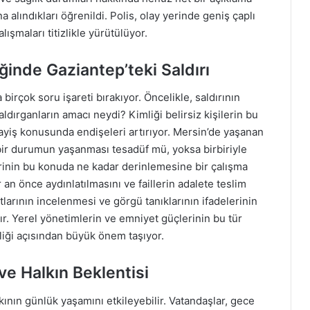
a alındıkları öğrenildi. Polis, olay yerinde geniş çaplı
lışmaları titizlikle yürütülüyor.
ğinde Gaziantep’teki Saldırı
da birçok soru işareti bırakıyor. Öncelikle, saldırının
ldırganların amacı neydi? Kimliği belirsiz kişilerin bu
ayiş konusunda endişeleri artırıyor. Mersin’de yaşanan
bir durumun yaşanması tesadüf mü, yoksa birbiriyle
mlerinin bu konuda ne kadar derinlemesine bir çalışma
 an önce aydınlatılmasını ve faillerin adalete teslim
tlarının incelenmesi ve görgü tanıklarının ifadelerinin
ır. Yerel yönetimlerin ve emniyet güçlerinin bu tür
liği açısından büyük önem taşıyor.
ve Halkın Beklentisi
lkının günlük yaşamını etkileyebilir. Vatandaşlar, gece