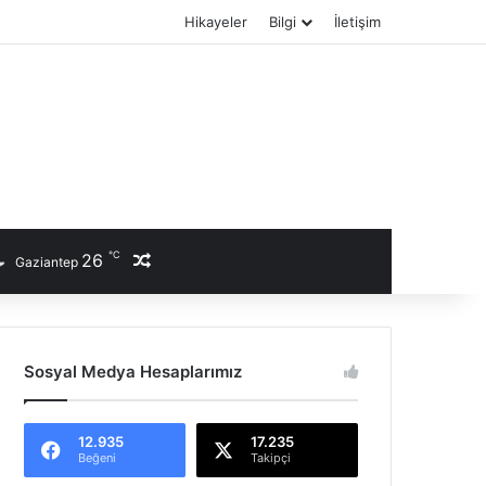
Hikayeler
Bilgi
İletişim
℃
26
Rastgele Haber
Gaziantep
Sosyal Medya Hesaplarımız
12.935
17.235
Beğeni
Takipçi