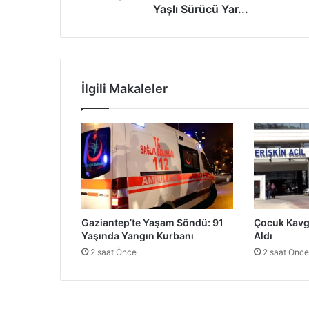
k
Yaşlı Sürücü Yar...
H
a
l
i
'
İlgili Makaleler
n
d
e
M
o
t
o
s
i
Gaziantep’te Yaşam Söndü: 91
Çocuk Kavg
k
Yaşında Yangın Kurbanı
Aldı
l
2 saat Önce
2 saat Önce
e
t
K
a