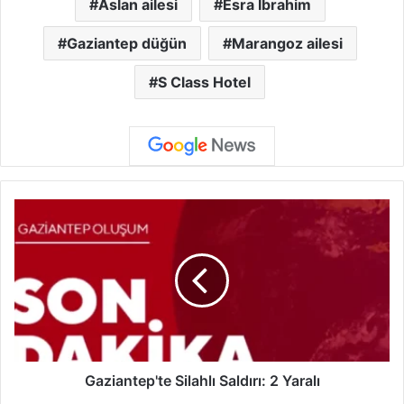
Aslan ailesi
Esra İbrahim
Gaziantep düğün
Marangoz ailesi
S Class Hotel
G
a
z
i
a
n
t
e
p
'
Gaziantep'te Silahlı Saldırı: 2 Yaralı
t