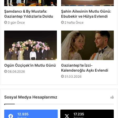
l
i
ı
k
Şamdancı & By Mustafa:
Şahin Ailesinin Mutlu Günü:
Y
Gaziantep Yıldızlarla Doldu
Ebubekir ve Hülya Evlendi
a
3 gün Önce
2 hafta Önce
s
a
d
ı
ş
ı
B
a
Ogün Özçiçek’in Mutlu Günü
Gaziantep’te İzci-
h
Kalenderoğlu Aşkı Evlendi
08.06.2026
i
31.03.2026
s
O
p
e
Sosyal Medya Hesaplarımız
r
a
s
12.935
17.235