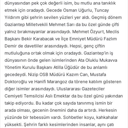
dünyasından pek çok değerli isim, bu mutlu ana tanıklık
etmek için oradaydı. Gecede Osman Uğurlu, Tuncay
Yıldırım gibi şehrin sevilen yüzleri yer aldı. Geçmiş dönem
Gaziantep Milletvekili Mehmet Sarı da bu özel günde çifti
yalnız bırakmayanlar arasındaydı. Mehmet Özyurt, Meclis
Başkanı Bekir Karabacak ve İlçe Emniyet Müdürü Fazlım
Demir de davetliler arasındaydı. Hepsi, genç çiftin
mutluluğuna ortak olmak için oradaydı. Gaziantep’in iş
dünyasının önde gelen isimlerinden Ata Oluklu Mukavva
Yönetim Kurulu Başkanı Atilla Üğüdür de bu anlamlı
gecedeydi. Nizip OSB Müdürü Kazım Can, Mustafa
Doktoroğlu ve Hanifi Marangoz da törene katılım gösteren
diğer isimler arasındaydı. Uluslararası Gazeteciler
Cemiyeti Temsilcisi Aslı Emektar da bu özel günü yakından
takip ediyordu. Bu kadar çok sayıda tanınmış ismin bir
arada olması, gecenin önemini daha da artırdı. Herkesin
yüzünde bir tebessüm vardı. Sohbetler koyu, kahkahalar
yüksekti. Şehrin farklı kesimlerinden insanlar, aynı çatı