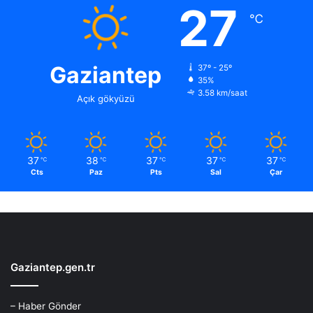
27
℃
Gaziantep
37º - 25º
35%
3.58 km/saat
Açık gökyüzü
37
38
37
37
37
℃
℃
℃
℃
℃
Cts
Paz
Pts
Sal
Çar
Gaziantep.gen.tr
– Haber Gönder