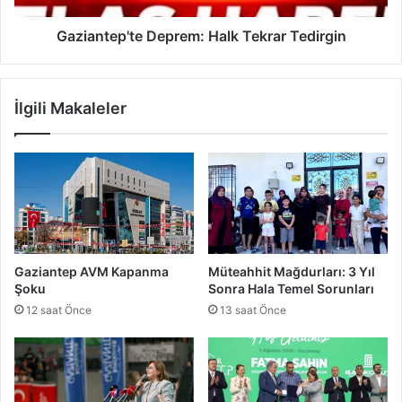
e
p
n
'
Gaziantep'te Deprem: Halk Tekrar Tedirgin
A
t
y
e
r
D
İlgili Makaleler
i
e
l
p
i
r
y
e
o
m
r
:
:
H
Y
a
e
l
Gaziantep AVM Kapanma
Müteahhit Mağdurları: 3 Yıl
n
k
Şoku
Sonra Hala Temel Sorunları
i
T
12 saat Önce
13 saat Önce
S
e
a
k
y
r
f
a
a
r