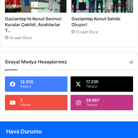
A
T
ç
e
ı
d
Gaziantep’te Konut Sevinci:
Gaziantep Konut Sahibi
l
i
Kuralar Çekildi, Anahtarlar
Oluyor!
ı
r
T…
15 saat Önce
y
g
14 saat Önce
o
i
r
n
Sosyal Medya Hesaplarımız
12.935
17.235
Beğeni
Takipçi
2
28.657
Abone
Takipçi
Hava Durumu