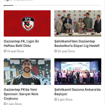
t
ı
e
k
p
ı
S
l
ü
ı
r
y
ü
o
c
r
Gaziantep FK, Ligin İki
Şehitkamil’den Gaziantep
ü
:
Haftası Belli Oldu
Basketbol’a Süper Lig Hedefi
l
B
19 saat Önce
20 saat Önce
e
a
r
y
i
r
N
a
e
m
Y
S
a
o
p
n
Gaziantep FK’da Yeni
Şehitkamil Sezona Ankara’da
m
r
Sponsor: Sarıyer Kola
Başlıyor
a
a
Coşkusu
2 gün Önce
l
s
1 gün Önce