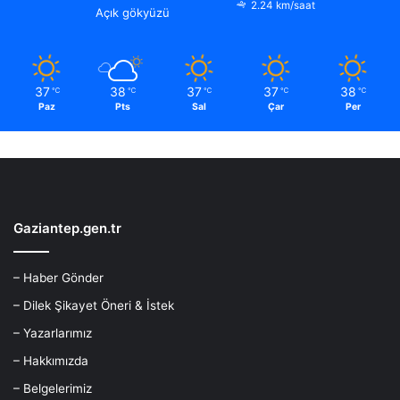
2.24 km/saat
Açık gökyüzü
37
38
37
37
38
℃
℃
℃
℃
℃
Paz
Pts
Sal
Çar
Per
Gaziantep.gen.tr
– Haber Gönder
– Dilek Şikayet Öneri & İstek
– Yazarlarımız
– Hakkımızda
– Belgelerimiz