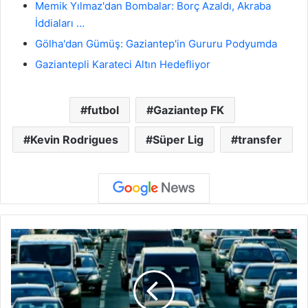
Memik Yılmaz'dan Bombalar: Borç Azaldı, Akraba
İddiaları …
Gölha'dan Gümüş: Gaziantep'in Gururu Podyumda
Gaziantepli Karateci Altın Hedefliyor
futbol
Gaziantep FK
Kevin Rodrigues
Süper Lig
transfer
B
a
g
a
j
E