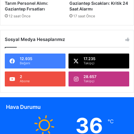
r
Tarım Personel Alımı:
Gaziantep Sıcakları: Kritik 24
ı
Gaziantep Fırsatları
Saat Alarmı
l
12 saat Önce
17 saat Önce
ı
y
o
Sosyal Medya Hesaplarımız
r
12.935
17.235
Beğeni
Takipçi
2
28.657
Abone
Takipçi
Hava Durumu
36
℃