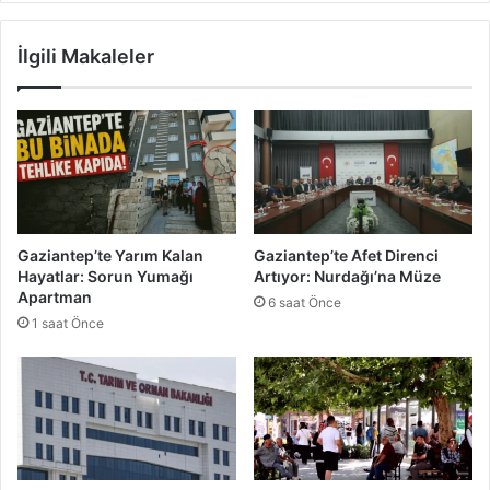
i
e
r
V
İlgili Makaleler
e
a
k
k
t
ı
e
f
n
K
Z
a
o
m
r
p
İ
ı
Gaziantep’te Yarım Kalan
Gaziantep’te Afet Direnci
n
:
Hayatlar: Sorun Yumağı
Artıyor: Nurdağı’na Müze
d
M
Apartman
6 saat Önce
i
i
1 saat Önce
r
r
i
a
l
s
d
A
i
k
t
a