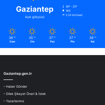
Gaziantep
36º - 25º
16%
2.24 km/saat
Açık gökyüzü
36
35
37
37
38
℃
℃
℃
℃
℃
Cum
Cts
Paz
Pts
Sal
Gaziantep.gen.tr
– Haber Gönder
– Dilek Şikayet Öneri & İstek
– Yazarlarımız