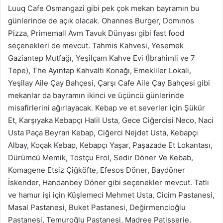
Luuq Cafe Osmangazi gibi pek çok mekan bayramın bu
günlerinde de açık olacak. Ohannes Burger, Domınos
Pizza, Primemall Avm Tavuk Dünyası gibi fast food
seçenekleri de mevcut. Tahmis Kahvesi, Yesemek
Gaziantep Mutfağı, Yeşilçam Kahve Evi (İbrahimli ve 7
Tepe), The Ayıntap Kahvaltı Konağı, Emekliler Lokali,
Yeşilay Aile Çay Bahçesi, Çarşı Cafe Aile Çay Bahçesi gibi
mekanlar da bayramın ikinci ve üçüncü günlerinde
misafirlerini ağırlayacak. Kebap ve et severler için Şükür
Et, Karşıyaka Kebapçı Halil Usta, Gece Ciğercisi Neco, Naci
Usta Paça Beyran Kebap, Ciğerci Nejdet Usta, Kebapçı
Albay, Koçak Kebap, Kebapçı Yaşar, Paşazade Et Lokantası,
Dürümcü Memik, Tostçu Erol, Sedir Döner Ve Kebab,
Komagene Etsiz Çiğköfte, Efesos Döner, Baydöner
İskender, Handanbey Döner gibi seçenekler mevcut. Tatlı
ve hamur işi için Küşlemeci Mehmet Usta, Cicim Pastanesi,
Masal Pastanesi, Buket Pastanesi, Değirmencioğlu
Pastanesi, Temuroğlu Pastanesi, Madree Patisserie,