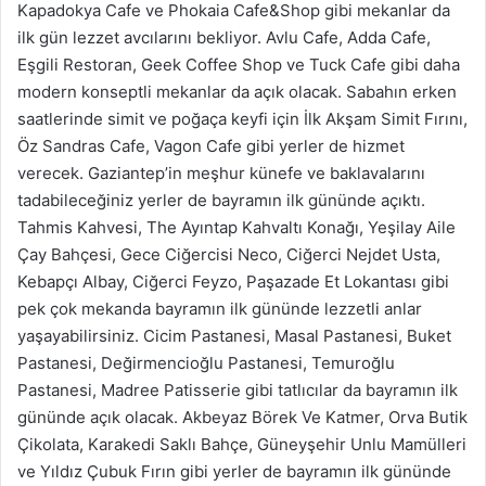
Kapadokya Cafe ve Phokaia Cafe&Shop gibi mekanlar da
ilk gün lezzet avcılarını bekliyor. Avlu Cafe, Adda Cafe,
Eşgili Restoran, Geek Coffee Shop ve Tuck Cafe gibi daha
modern konseptli mekanlar da açık olacak. Sabahın erken
saatlerinde simit ve poğaça keyfi için İlk Akşam Simit Fırını,
Öz Sandras Cafe, Vagon Cafe gibi yerler de hizmet
verecek. Gaziantep’in meşhur künefe ve baklavalarını
tadabileceğiniz yerler de bayramın ilk gününde açıktı.
Tahmis Kahvesi, The Ayıntap Kahvaltı Konağı, Yeşilay Aile
Çay Bahçesi, Gece Ciğercisi Neco, Ciğerci Nejdet Usta,
Kebapçı Albay, Ciğerci Feyzo, Paşazade Et Lokantası gibi
pek çok mekanda bayramın ilk gününde lezzetli anlar
yaşayabilirsiniz. Cicim Pastanesi, Masal Pastanesi, Buket
Pastanesi, Değirmencioğlu Pastanesi, Temuroğlu
Pastanesi, Madree Patisserie gibi tatlıcılar da bayramın ilk
gününde açık olacak. Akbeyaz Börek Ve Katmer, Orva Butik
Çikolata, Karakedi Saklı Bahçe, Güneyşehir Unlu Mamülleri
ve Yıldız Çubuk Fırın gibi yerler de bayramın ilk gününde