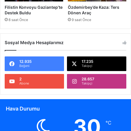
K
Filistin Konvoyu Gaziantep’te
Özdemirbey’de Kaza: Ters
a
Destek Buldu
Dönen Araç
y
8 saat Önce
9 saat Önce
b
ı
Sosyal Medya Hesaplarımız
12.935
17.235
Beğeni
Takipçi
2
28.657
Abone
Takipçi
Hava Durumu
30
℃