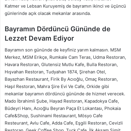
Katmer ve Lebsan Kuruyemiş de bayramın ikinci ve üçüncü
günlerinde açık olacak mekanlar arasında.
Bayramın Dördüncü Gününde de
Lezzet Devam Ediyor
Bayramın son gününde de keyfiniz yarım kalmasın. MSM
Merkez, MSM Erikçe, Rumkale Cam Teras, Udma Restoran,
Havara Restoran, Glutensiz Mutlu Kafe, Bulla Restoran,
Hışvahan Restoran, Tudyahan 1874, Şirehan Otel,
Bayazhan Restaurant, Firik By Acıoğlu, Omaç Restoran,
Haşıl Restoran, Mahra Şire Evi Ve Cafe, Orkide gibi
mekanlar bayramın dördüncü gününde de hizmet verecek.
Mado İbrahimli Şube, Hayad Restoran, Kapadokya Cafe,
Büdeyri Hanı, Acıoğlu Beyran Paça Et Lokantası, Phokaia
Cafe&Shop, Sushinami Restaurant, Mösyo Cafe
Resteurant, Avlu Cafe, Adda Cafe, Eşgili Restoran, Cevizli
Restoran, Geek Coffee Shop, Tuck Cafe, İlk Akşam Simit