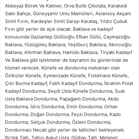
Akbeyaz Börek Ve Katmer, Orva Butik Çikolata, Karakedi
Saklı Bahçe, Güneyşehir Unlu Mamülleri, Aslansoy Akşam
Simit Fırını, Kardeşler Simit Sarayı Karataş, Yıldız Çubuk
Fırın gibi yerler de açık olacak. Baklava ve kadayıf
konusunda Gaziantep Güllüoğlu Efkan Güllü, Caymazoğlu
Baklava, Yüzügüleç Baklava, Yeşilburç Baklava, Akıncıoğlu
Baklava, Altınhan Baklava, Hamido Baklava, Tiryaki Kadayıf
Ve Baklava gibi işletmeler de bayramın bu günlerinde de
hizmet verecek. Künefe ve dondurma mekanları olan
Özikizler Künefe, Eymenzade Künefe, Fıstıkhane Künefe,
Çıtır Burma Kadayıf, Fatih Kadayıf Dondurma, İbrahim Polat
Kadayıf Dondurma, Seydi Usta Künefe Dondurma, Suat
Usta Baklava Dondurma, Papağanlı Dondurma, Akdo
Dondurma, İdris Dondurma, Emin Dondurma, Orhan
Dondurma, Doğan Dondurma, Feyzi Dondurma, Kado
Dondurma, Selçuk Dondurma, Özlem Dondurma,
Dondurmacı Necati gibi yerler de tatilcileri bekleyecek.
Birtek Tatlı, Tatlıcı Aykut Usta, Gülbay Tatlı, Metanet