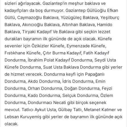
sizleri ağırlayacak. Gaziantep’in meşhur baklava ve
kadayıfçıları da boş durmuyor. Gaziantep Güllüoğlu Efkan
Güllü, Caymazoğlu Baklava, Yüzügüleç Baklava, Yeşilburç
Baklava, Akıncıoğlu Baklava, Altınhan Baklava, Hamido
Baklava, Tiryaki Kadayıf Ve Baklava gibi seçkin lezzet
durakları bayramın ilk gününde de açık olacak. Künefe
sevenler için Özikizler Künefe, Eymenzade Künefe,
Fıstıkhane Künefe, Çıtır Burma Kadayıf, Fatih Kadayıf
Dondurma, İbrahim Polat Kadayıf Dondurma, Seydi Usta
Künefe Dondurma, Suat Usta Baklava Dondurma gibi yerler
de hizmet verecek. Dondurma keyfi için Papağanlı
Dondurma, Akdo Dondurma, İdris Dondurma, Emin
Dondurma, Orhan Dondurma, Doğan Dondurma, Feyzi
Dondurma, Kado Dondurma, Selçuk Dondurma, Özlem
Dondurma, Dondurmacı Necati gibi birçok seçenek
mevcut. Tatlıcı Aykut Usta, Gülbay Tatlı, Metanet Katmer ve
Lebsan Kuruyemiş gibi yerler de bayramın ilk gününde açık
olacak.