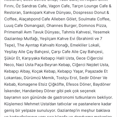
Fırını, Öz Sandras Cafe, Vagon Cafe, Tarçın Lounge Cafe &
Restoran, Sankopark Kahve Dünyası, Dospresso Donut &
Coffee, Alaçatıpond Cafe Alleben Gölet, Soulmate Coffee,
Luuq Cafe Osmangazi, Ohannes Burger, Domınos Pizza,
Primemall Avm Tavuk Dünyası, Tahmis Kahvesi, Yesemek
Gaziantep Mutfağı, Yeşilçam Kahve Evi (İbrahimli ve 7
Tepe), The Ayıntap Kahvaltı Konağı, Emekliler Lokali,
Yeşilay Aile Çay Bahçesi, Çarşı Cafe Aile Çay Bahçesi,
Şükür Et, Karşıyaka Kebapçı Halil Usta, Gece Ciğercisi
Neco, Naci Usta Paça Beyran Kebap, Ciğerci Nejdet Usta,
Kebapçı Albay, Koçak Kebap, Kebapçı Yaşar, Paşazade Et
Lokantası, Dürümcü Memik, Tostçu Erol, Sedir Döner Ve
Kebab, Komagene Etsiz Çiğköfte, Efesos Döner, Baydöner
İskender, Handanbey Döner gibi pek çok seçenek
bayramın son gününde de gastronomi tutkunlarını bekliyor.
Küşlemeci Mehmet Usta’dan tatlıcılar ve pastanelere kadar
geniş bir yelpaze sunuluyor. Gaziantep’in meşhur baklava
ve kadayıfçılarının yanı sıra künefe ve dondurma mekanları