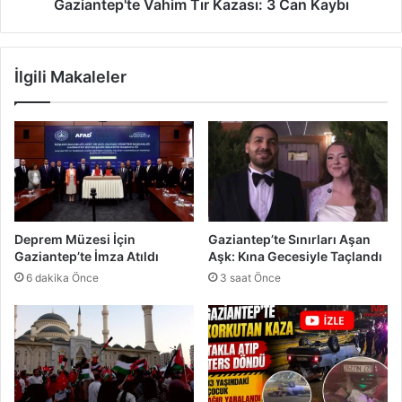
B
'
Gaziantep'te Vahim Tır Kazası: 3 Can Kaybı
a
t
h
e
i
V
İlgili Makaleler
s
a
Ş
h
o
i
k
m
u
T
:
ı
2
r
8
K
T
a
Deprem Müzesi İçin
Gaziantep’te Sınırları Aşan
u
z
Gaziantep’te İmza Atıldı
Aşk: Kına Gecesiyle Taçlandı
t
a
6 dakika Önce
3 saat Önce
u
s
k
ı
l
:
a
3
n
C
d
a
ı
n