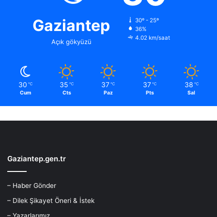
Gaziantep
30º - 25º
36%
4.02 km/saat
Açık gökyüzü
30
35
37
37
38
℃
℃
℃
℃
℃
Cum
Cts
Paz
Pts
Sal
Gaziantep.gen.tr
– Haber Gönder
– Dilek Şikayet Öneri & İstek
– Yazarlarımız