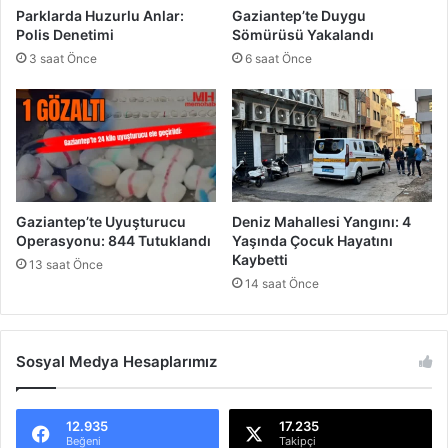
ü
o
Parklarda Huzurlu Anlar:
Gaziantep’te Duygu
r
ğ
Polis Denetimi
Sömürüsü Yakalandı
m
u
3 saat Önce
6 saat Önce
e
n
D
l
a
u
v
ğ
a
u
s
:
ı
E
k
Gaziantep’te Uyuşturucu
Deniz Mahallesi Yangını: 4
S
Operasyonu: 844 Tutuklandı
Yaşında Çocuk Hayatını
e
Kaybetti
13 saat Önce
f
14 saat Önce
e
r
l
e
Sosyal Medya Hesaplarımız
r
D
e
12.935
17.235
Beğeni
Takipçi
v