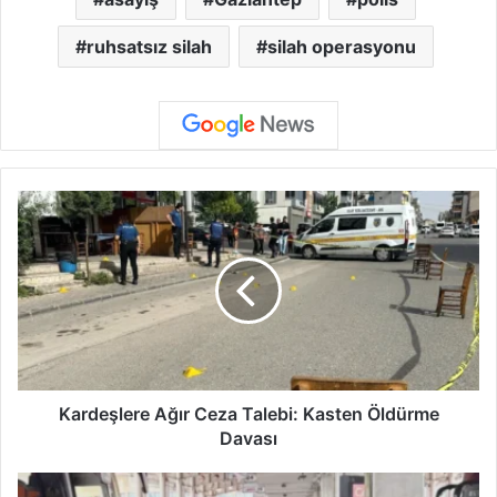
ruhsatsız silah
silah operasyonu
K
a
r
d
e
ş
l
e
r
e
Kardeşlere Ağır Ceza Talebi: Kasten Öldürme
A
Davası
ğ
ı
G