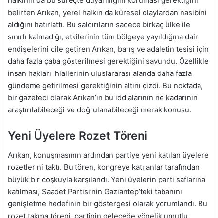
halkının da bu süreçte duyarlılığını koruması gerektiğini
belirten Arıkan, yerel halkın da küresel olaylardan nasibini
aldığını hatırlattı. Bu saldırıların sadece birkaç ülke ile
sınırlı kalmadığı, etkilerinin tüm bölgeye yayıldığına dair
endişelerini dile getiren Arıkan, barış ve adaletin tesisi için
daha fazla çaba gösterilmesi gerektiğini savundu. Özellikle
insan hakları ihlallerinin uluslararası alanda daha fazla
gündeme getirilmesi gerektiğinin altını çizdi. Bu noktada,
bir gazeteci olarak Arıkan’ın bu iddialarının ne kadarının
araştırılabileceği ve doğrulanabileceği merak konusu.
Yeni Üyelere Rozet Töreni
Arıkan, konuşmasının ardından partiye yeni katılan üyelere
rozetlerini taktı. Bu tören, kongreye katılanlar tarafından
büyük bir coşkuyla karşılandı. Yeni üyelerin parti saflarına
katılması, Saadet Partisi’nin Gaziantep’teki tabanını
genişletme hedefinin bir göstergesi olarak yorumlandı. Bu
rozet takma töreni, partinin geleceğe yönelik umutlu