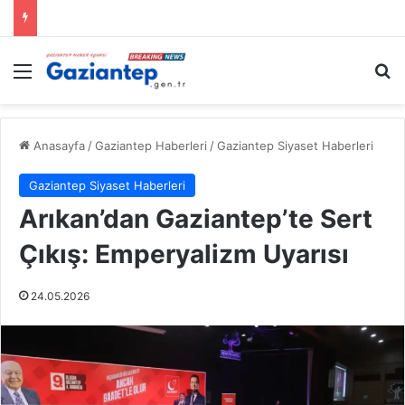
Menü
A
Anasayfa
/
Gaziantep Haberleri
/
Gaziantep Siyaset Haberleri
Gaziantep Siyaset Haberleri
Arıkan’dan Gaziantep’te Sert
Çıkış: Emperyalizm Uyarısı
24.05.2026