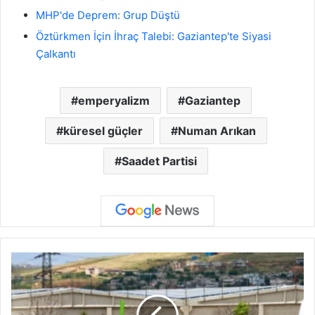
MHP'de Deprem: Grup Düştü
Öztürkmen İçin İhraç Talebi: Gaziantep'te Siyasi
Çalkantı
emperyalizm
Gaziantep
küresel güçler
Numan Arıkan
Saadet Partisi
G
a
z
i