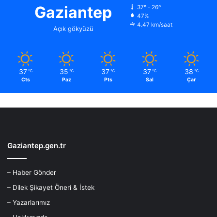
Gaziantep
37º - 26º
47%
4.47 km/saat
Açık gökyüzü
37
35
37
37
38
℃
℃
℃
℃
℃
Cts
Paz
Pts
Sal
Çar
Gaziantep.gen.tr
– Haber Gönder
– Dilek Şikayet Öneri & İstek
– Yazarlarımız