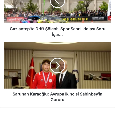
a
n
t
e
p
'
Gaziantep'te Drift Şöleni: 'Spor Şehri' İddiası Soru
t
İşar...
e
D
S
r
a
i
r
f
u
t
h
Ş
a
ö
n
l
K
e
a
n
r
Saruhan Karaoğlu: Avrupa İkincisi Şahinbey'in
i
a
Gururu
:
o
'
ğ
S
l