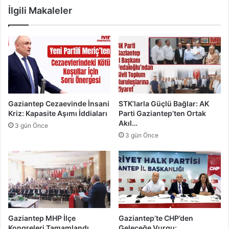
İlgili Makaleler
p
u
o
:
r
A
Ş
v
e
r
h
u
r
p
i
a
'
İ
Gaziantep Cezaevinde İnsani
STK’larla Güçlü Bağlar: AK
İ
k
Kriz: Kapasite Aşımı İddiaları
Parti Gaziantep’ten Ortak
d
i
Akıl…
3 gün Önce
d
n
3 gün Önce
i
c
a
i
s
s
ı
i
S
Ş
o
a
r
h
u
i
Gaziantep MHP İlçe
Gaziantep’te CHP’den
İ
n
Kongreleri Tamamlandı
Geleceğe Vurgu: