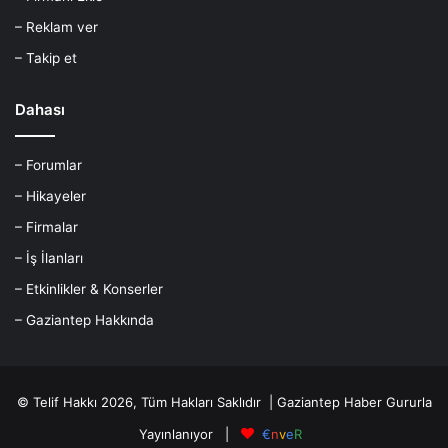
– Reklam ver
– Takip et
Dahası
– Forumlar
– Hikayeler
– Firmalar
– İş İlanları
– Etkinlikler & Konserler
– Gaziantep Hakkında
© Telif Hakkı 2026, Tüm Hakları Saklıdır |
Gaziantep Haber
Gururla
Yayınlanıyor |
€
n
v
e
R