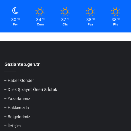
30
34
37
38
38
℃
℃
℃
℃
℃
Per
Cum
Cts
Paz
Pts
Gaziantep.gen.tr
– Haber Gönder
– Dilek Şikayet Öneri & İstek
– Yazarlarımız
– Hakkımızda
– Belgelerimiz
– İletişim