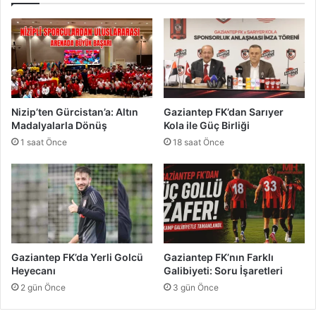
l
l
a
a
ş
n
m
ı
a
D
e
ğ
Nizip’ten Gürcistan’a: Altın
Gaziantep FK’dan Sarıyer
i
Madalyalarla Dönüş
Kola ile Güç Birliği
ş
1 saat Önce
18 saat Önce
i
k
l
i
k
l
e
r
Gaziantep FK’da Yerli Golcü
Gaziantep FK’nın Farklı
i
Heyecanı
Galibiyeti: Soru İşaretleri
G
2 gün Önce
3 gün Önce
ö
r