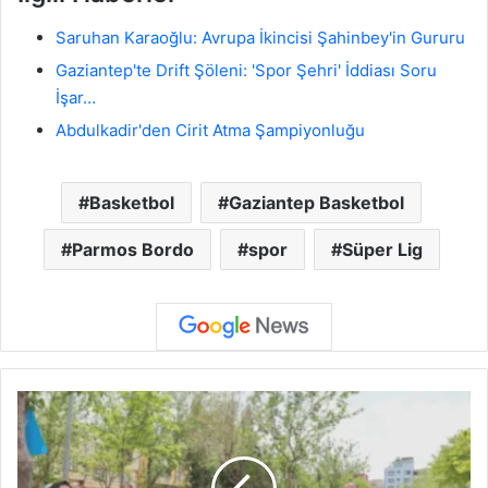
Saruhan Karaoğlu: Avrupa İkincisi Şahinbey'in Gururu
Gaziantep'te Drift Şöleni: 'Spor Şehri' İddiası Soru
İşar…
Abdulkadir'den Cirit Atma Şampiyonluğu
Basketbol
Gaziantep Basketbol
Parmos Bordo
spor
Süper Lig
B
a
ş
k