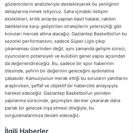
gözlemcilerin analizleriyle destekleyerek bu yenilginin
detaylarına inmek istiyoruz. Saha içindeki iletişim
eksiklikleri, kritik anlarda yapılan basit hatalar, rakibin
taktiklerine karşı geliştirilen stratejilerin yetersizliği gibi
konuları mercek altına alacağız. Gaziantep Basketbol’un bu
sezonki performansını, sadece Süper Lig’e çıkıp
çıkamaması üzerinden değil, aynı zamanda gelişim süreci,
oyuncuların potansiyeli ve kulübün genel yapısı açısından
da değerlendireceğiz. Bu, sadece bir spor haberinin
ötesinde, şehrin bir değerinin geleceğini aydınlatma
çabasıdır. Kamuoyunun merak ettiği bu soruların yanıtlarını
araştırırken, şeffaf ve objektif bir habercilik anlayışıyla
hareket edeceğiz. Gaziantep Basketbol’un yeniden
yapılanma sürecinde, geçmişten dersler çıkararak daha
parlak bir gelecek inşa etmesi dileğiyle, bu
sorgulamalarımıza devam edeceğiz.
İlgili Haberler