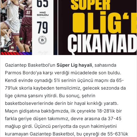
Gaziantep Basketbol’un
Süper Lig hayali
, sahasında
Parmos Bordo’ya karşı verdiği mücadelede son buldu.
Kendi evinde oynadığı 5’li serinin üçüncü maçını da 65-
79’luk skorla kaybeden temsilcimiz, gelecek sezonda da
lige çıkma şansını yitirdi. Bu sonuç, şehrin
basketbolseverlerinde derin bir hayal kırıklığı yarattı.
Maçın gidişatına baktığımızda, ilk çeyrekte 18-28’lik bir
farkla geriye düşen takımımız, devre arasına da 37-45
mağlup girdi. Üçüncü periyotta da oyun hakimiyetini
kuramayan Gaziantep Basketbol, bu çeyreği de 55-63’lük