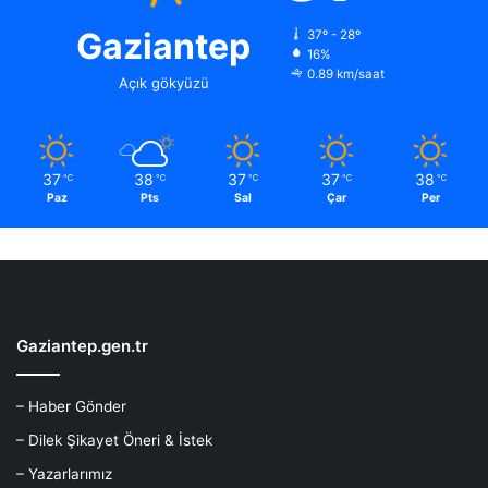
Gaziantep
37º - 28º
16%
0.89 km/saat
Açık gökyüzü
37
38
37
37
38
℃
℃
℃
℃
℃
Paz
Pts
Sal
Çar
Per
Gaziantep.gen.tr
– Haber Gönder
– Dilek Şikayet Öneri & İstek
– Yazarlarımız