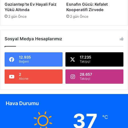
a
Gaziantep’te Ev Hayali Faiz
Esnafın Gücü: Kefalet
k
Yükü Altında
Kooperatifi Zirvede
G
2 gün Önce
2 gün Önce
e
r
ç
e
Sosyal Medya Hesaplarımız
ğ
i
12.935
17.235
Beğeni
Takipçi
2
28.657
Abone
Takipçi
Hava Durumu
37
℃