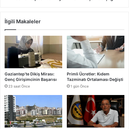
t
e
4
İlgili Makaleler
.
5
M
i
l
y
o
n
L
Gaziantep’te Dikiş Mirası:
Primli Ücretler: Kıdem
i
Genç Girişimcinin Başarısı
Tazminatı Ortalaması Değişti
r
23 saat Önce
1 gün Önce
a
l
ı
k
K
a
ç