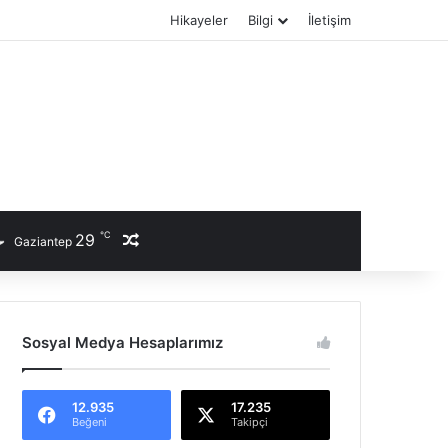
Hikayeler
Bilgi
İletişim
℃
29
Rastgele Haber
Gaziantep
Sosyal Medya Hesaplarımız
12.935
17.235
Beğeni
Takipçi