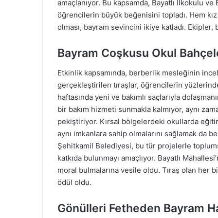
amaçlanıyor. Bu kapsamda, Bayatlı İlkokulu ve Ba
öğrencilerin büyük beğenisini topladı. Hem kız 
olması, bayram sevincini ikiye katladı. Ekipler,
Bayram Coşkusu Okul Bahçele
Etkinlik kapsamında, berberlik mesleğinin inceli
gerçekleştirilen tıraşlar, öğrencilerin yüzleri
haftasında yeni ve bakımlı saçlarıyla dolaşmanın
bir bakım hizmeti sunmakla kalmıyor, aynı zama
pekiştiriyor. Kırsal bölgelerdeki okullarda eği
aynı imkanlara sahip olmalarını sağlamak da bel
Şehitkamil Belediyesi, bu tür projelerle toplu
katkıda bulunmayı amaçlıyor. Bayatlı Mahallesi
moral bulmalarına vesile oldu. Tıraş olan her b
ödül oldu.
Gönülleri Fetheden Bayram Haz