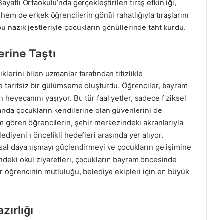
yatlı Ortaokulu’nda gerçekleştirilen tıraş etkinliği,
hem de erkek öğrencilerin gönül rahatlığıyla tıraşlarını
 bu nazik jestleriyle çocukların gönüllerinde taht kurdu.
rine Taştı
klerini bilen uzmanlar tarafından titizlikle
nde tarifsiz bir gülümseme oluşturdu. Öğrenciler, bayram
 heyecanını yaşıyor. Bu tür faaliyetler, sadece fiziksel
nda çocukların kendilerine olan güvenlerini de
tim gören öğrencilerin, şehir merkezindeki akranlarıyla
ediyenin öncelikli hedefleri arasında yer alıyor.
msal dayanışmayı güçlendirmeyi ve çocukların gelişimine
’ndeki okul ziyaretleri, çocukların bayram öncesinde
ir öğrencinin mutluluğu, belediye ekipleri için en büyük
ırlığı