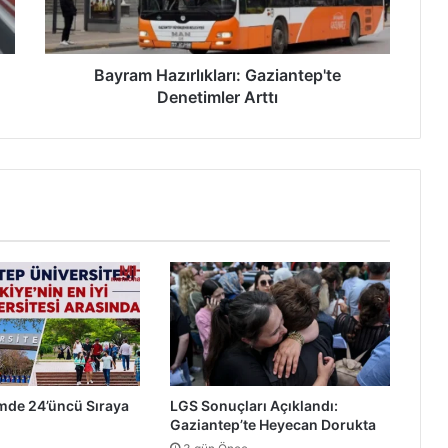
H
a
z
ı
Bayram Hazırlıkları: Gaziantep'te
r
Denetimler Arttı
l
ı
k
l
a
r
ı
:
G
a
z
i
a
n
mde 24’üncü Sıraya
LGS Sonuçları Açıklandı:
t
Gaziantep’te Heyecan Dorukta
e