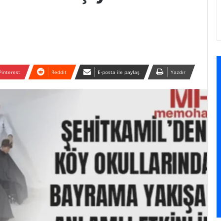
Pinterest
Reddit
E-posta ile paylaş
Yazdır