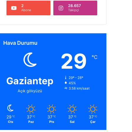
2
28.657
Abone
Takipçi
Hava Durumu
29
℃
Gaziantep
29º - 28º
45%
3.58 km/saat
Açık gökyüzü
29
37
37
37
37
℃
℃
℃
℃
℃
Cts
Paz
Pts
Sal
Çar