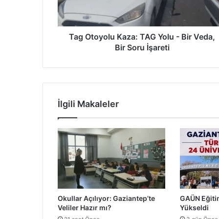
y
o
l
u
Tag Otoyolu Kaza: TAG Yolu - Bir Veda,
K
Bir Soru İşareti
a
z
a
:
T
İlgili Makaleler
A
G
Y
o
l
u
-
B
i
Okullar Açılıyor: Gaziantep’te
GAÜN Eğiti
r
Veliler Hazır mı?
Yükseldi
V