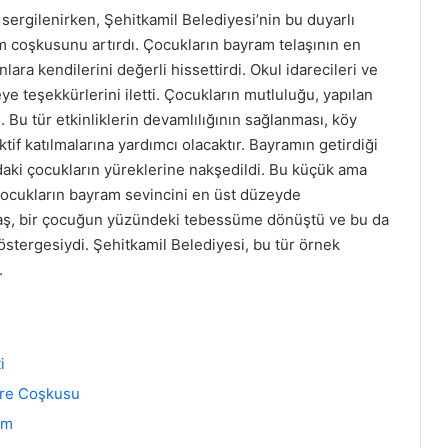
 sergilenirken, Şehitkamil Belediyesi’nin bu duyarlı
am coşkusunu artırdı. Çocukların bayram telaşının en
lara kendilerini değerli hissettirdi. Okul idarecileri ve
e teşekkürlerini iletti. Çocukların mutluluğu, yapılan
di. Bu tür etkinliklerin devamlılığının sağlanması, köy
tif katılmalarına yardımcı olacaktır. Bayramın getirdiği
ndaki çocukların yüreklerine nakşedildi. Bu küçük ama
 çocukların bayram sevincini en üst düzeyde
tıraş, bir çocuğun yüzündeki tebessüme dönüştü ve bu da
östergesiydi. Şehitkamil Belediyesi, bu tür örnek
.
i
gre Coşkusu
am