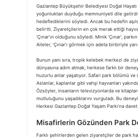
Gaziantep Büyükşehir Belediyesi Doğal Hayatı
yoğunluktan duyduğu memnuniyeti dile getirdi.
hedeflediklerini söyledi. Ancak bu hedefin aşıldı
belirtti. Ziyaretçilerin en çok merak ettiği hayv
‘Çınar’ın olduğunu söyledi. Minik ‘Çınar’, park
Aileler, ‘Çınar’ı görmek için adeta birbiriyle yarı
Bunun yanı sıra, tropik kelebek merkezi de ziy
dünyasına adım atmak, herkese farklı bir deneyi
huzurlu anlar yaşatıyor. Safari park bölümü ve ö
Aslanlar, kaplanlar gibi vahşi hayvanları yakı
Özsöyler, insanların televizyonlarda ve kitapla
mutluluğunu yaşadıklarını vurguladı. Bu deneyimi
Herkesi Gaziantep Doğal Yaşam Parkı’na davet 
Misafirlerin Gözünden Park 
Farklı şehirlerden gelen ziyaretçiler de park h