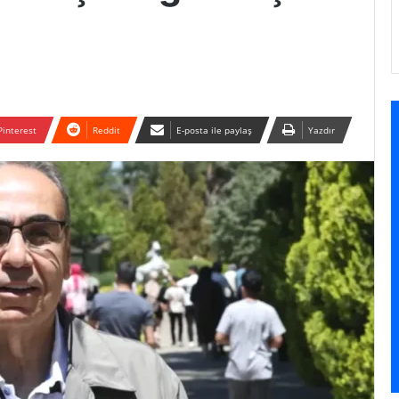
Pinterest
Reddit
E-posta ile paylaş
Yazdır