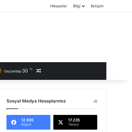
Hikayeler
Bilgi
İletişim
℃
30
Rastgele Haber
Gaziantep
Sosyal Medya Hesaplarımız
12.935
17.235
Beğeni
Takipçi