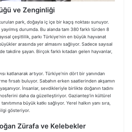
üğü ve Zenginliği
urulan park, doğayla iç içe bir kaçış noktası sunuyor.
a yayılmış durumda. Bu alanda tam 380 farklı türden 8
ısal çeşitlilik, parkı Türkiye’nin en büyük hayvanat
üyükler arasında yer almasını sağlıyor. Sadece sayısal
i de takdire şayan. Birçok farklı kıtadan gelen hayvanlar,
ısı katlanarak artıyor. Türkiye’nin dört bir yanından
örme fırsatı buluyor. Sabahın erken saatlerinden akşamın
aşanıyor. İnsanlar, sevdikleriyle birlikte doğanın tadını
tmosferini daha da güzelleştiriyor. Gaziantep’in kültürel
tanıtımına büyük katkı sağlıyor. Yerel halkın yanı sıra,
lgi gösteriyor.
Doğan Zürafa ve Kelebekler