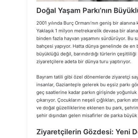
Doğal Yaşam Parkı’nın Büyükl
2001 yılında Burç Ormanı’nın geniş bir alanına k
Yaklaşık 1 milyon metrekarelik devasa bir alan
binden fazla hayvan yaşamını sürdürüyor. Bu say
bahçesi yapıyor. Hatta dünya genelinde de en b
büyüklüğü değil, barındırdığı türlerin çeşitliliğ
ziyaretçilere adeta bir dünya turu yaptırıyor.
Bayram tatili gibi özel dönemlerde ziyaretçi say
insanlar, Gaziantep’e gelerek bu eşsiz parkı g
geç saatlerine kadar parkın girişinde yoğunluk y
çıkarıyor. Çocukların neşeli çığlıkları, parkın a
ve doğal güzelliklerine eklenen bu park, şehrin 
şehir dışından gelen misafirler de parka büyük i
Ziyaretçilerin Gözdesi: Yeni 