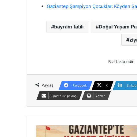
Gaziantep Şampiyon Çocuklar: Köyden Şa
bayram tatili
Doğal Yaşam Pa
ziy
Bizi takip edin
Paylaş
Facebook
X
Linked
E-posta ile paylaş
Yazdır
N
o