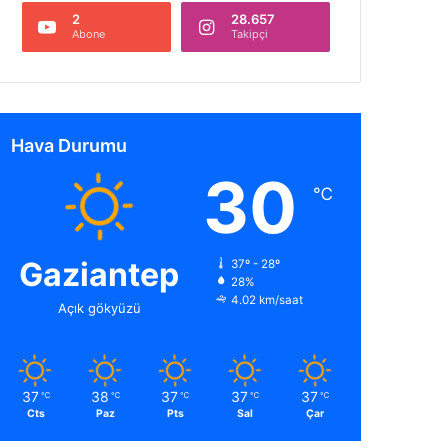
2
28.657
Abone
Takipçi
Hava Durumu
30
℃
Gaziantep
37º - 28º
28%
4.02 km/saat
Açık gökyüzü
37
38
37
37
37
℃
℃
℃
℃
℃
Cts
Paz
Pts
Sal
Çar