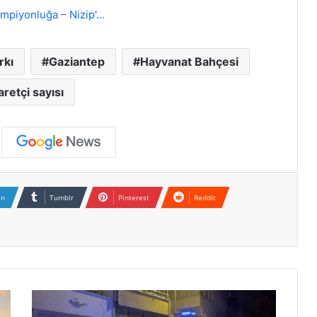
mpiyonluğa – Nizip'…
rkı
Gaziantep
Hayvanat Bahçesi
aretçi sayısı
In
Tumblr
Pinterest
Reddit
B
i