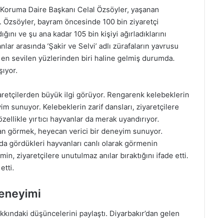
 Koruma Daire Başkanı Celal Özsöyler, yaşanan
 Özsöyler, bayram öncesinde 100 bin ziyaretçi
ğını ve şu ana kadar 105 bin kişiyi ağırladıklarını
anlar arasında ‘Şakir ve Selvi’ adlı zürafaların yavrusu
ın en sevilen yüzlerinden biri haline gelmiş durumda.
şıyor.
aretçilerden büyük ilgi görüyor. Rengarenk kelebeklerin
m sunuyor. Kelebeklerin zarif dansları, ziyaretçilere
zellikle yırtıcı hayvanlar da merak uyandırıyor.
ndan görmek, heyecan verici bir deneyim sunuyor.
rda gördükleri hayvanları canlı olarak görmenin
n, ziyaretçilere unutulmaz anılar bıraktığını ifade etti.
etti.
Deneyimi
akkındaki düşüncelerini paylaştı. Diyarbakır’dan gelen