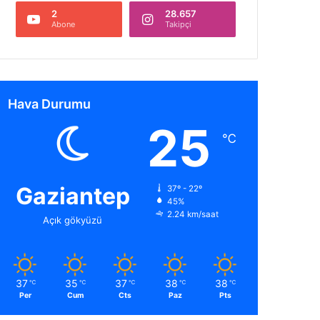
2
28.657
Abone
Takipçi
Hava Durumu
25
℃
Gaziantep
37º - 22º
45%
2.24 km/saat
Açık gökyüzü
37
35
37
38
38
℃
℃
℃
℃
℃
Per
Cum
Cts
Paz
Pts