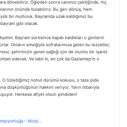
ılara dönebiliriz. Öğleden sonra canımız çektiğinde, hiç
rının önünde bulabiliriz. Bu geri dönüş, hem
büyük bir mutluluk. Bayramda uzak kaldığımız bu
bayram gibi olacak.
iyelim. Bayram süresince kapalı kaldıkları o günlerin
rlar. Onların emeğiyle sofralarımıza gelen bu lezzetler,
mesi, şehrimizin genel sağlığı için de olumlu bir işaret.
ohbet edecek. Ve tabii ki, en çok da Gaziantep’in o
or. O özlediğimiz nohut dürümü kokusu, o taze pide
na düşkünlüğünün hakkını veriyor. Yarın itibarıyla
vuşuyor. Herkese afiyet olsun şimdiden!
mpiyonluğa – Nizip'…