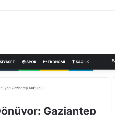
SIYASET
SPOR
EKONOMI
SAĞLIK
üyor: Gaziantep Kurtuldu!
önüyor: Gaziantep