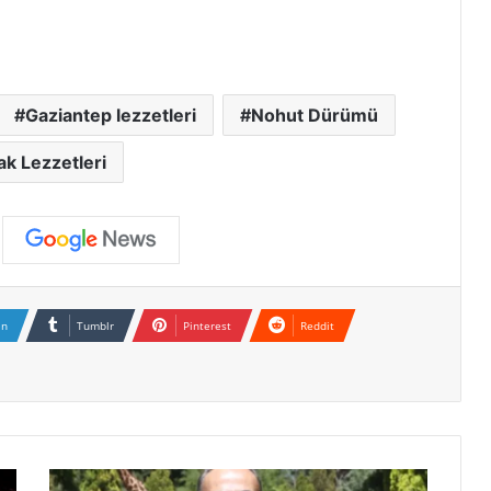
Gaziantep lezzetleri
Nohut Dürümü
ak Lezzetleri
In
Tumblr
Pinterest
Reddit
B