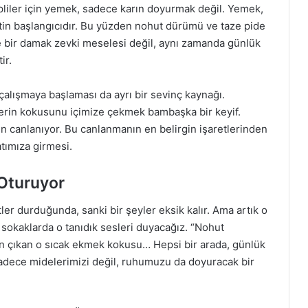
pliler için yemek, sadece karın doyurmak değil. Yemek,
etin başlangıcıdır. Bu yüzden nohut dürümü ve taze pide
ce bir damak zevki meselesi değil, aynı zamanda günlük
ir.
 çalışmaya başlaması da ayrı bir sevinç kaynağı.
klerin kokusunu içimize çekmek bambaşka bir keyif.
iden canlanıyor. Bu canlanmanın en belirgin işaretlerinden
atımıza girmesi.
Oturuyor
tler durduğunda, sanki bir şeyler eksik kalır. Ama artık o
, sokaklarda o tanıdık sesleri duyacağız. “Nohut
an çıkan o sıcak ekmek kokusu… Hepsi bir arada, günlük
sadece midelerimizi değil, ruhumuzu da doyuracak bir