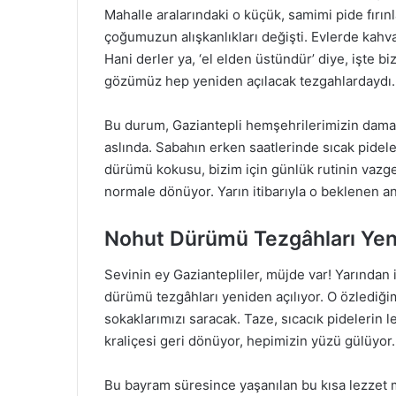
Mahalle aralarındaki o küçük, samimi pide fırın
çoğumuzun alışkanlıkları değişti. Evlerde kahvalt
Hani derler ya, ‘el elden üstündür’ diye, işte b
gözümüz hep yeniden açılacak tezgahlardaydı.
Bu durum, Gaziantepli hemşehrilerimizin damak
aslında. Sabahın erken saatlerinde sıcak pidele
dürümü kokusu, bizim için günlük rutinin vazgeçi
normale dönüyor. Yarın itibarıyla o beklenen a
Nohut Dürümü Tezgâhları Yeni
Sevinin ey Gaziantepliler, müjde var! Yarından
dürümü tezgâhları yeniden açılıyor. O özlediğ
sokaklarımızı saracak. Taze, sıcacık pidelerin l
kraliçesi geri dönüyor, hepimizin yüzü gülüyor.
Bu bayram süresince yaşanılan bu kısa lezzet m