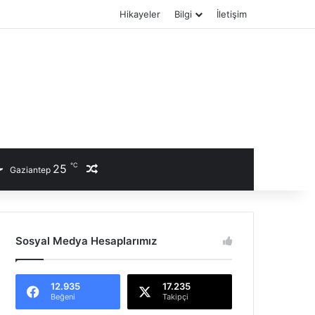
Hikayeler
Bilgi
İletişim
℃
25
Rastgele Haber
Gaziantep
Sosyal Medya Hesaplarımız
12.935
17.235
Beğeni
Takipçi