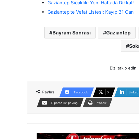
Gaziantep Sıcaklık: Yeni Haftada Dikkat!
Gaziantep'te Vefat Listesi: Kayıp 31 Can
Bayram Sonrası
Gaziantep
Sok
Bizi takip edin
Paylaş
Facebook
X
Linked
E-posta ile paylaş
Yazdır
B