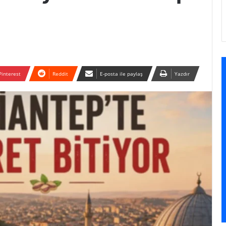
Pinterest
Reddit
E-posta ile paylaş
Yazdır