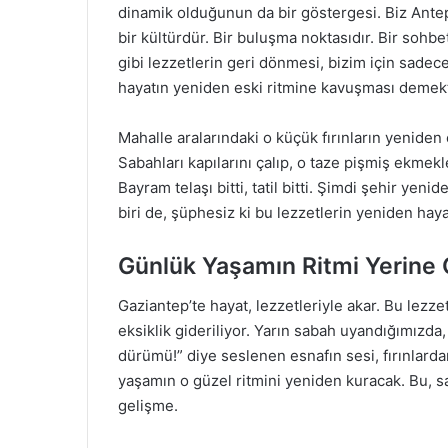
dinamik olduğunun da bir göstergesi. Biz Ante
bir kültürdür. Bir buluşma noktasıdır. Bir sohb
gibi lezzetlerin geri dönmesi, bizim için sade
hayatın yeniden eski ritmine kavuşması demekt
Mahalle aralarındaki o küçük fırınların yeniden
Sabahları kapılarını çalıp, o taze pişmiş ekme
Bayram telaşı bitti, tatil bitti. Şimdi şehir yen
biri de, şüphesiz ki bu lezzetlerin yeniden hay
Günlük Yaşamın Ritmi Yerine 
Gaziantep’te hayat, lezzetleriyle akar. Bu lezze
eksiklik gideriliyor. Yarın sabah uyandığımızda
dürümü!” diye seslenen esnafın sesi, fırınlard
yaşamın o güzel ritmini yeniden kuracak. Bu, 
gelişme.