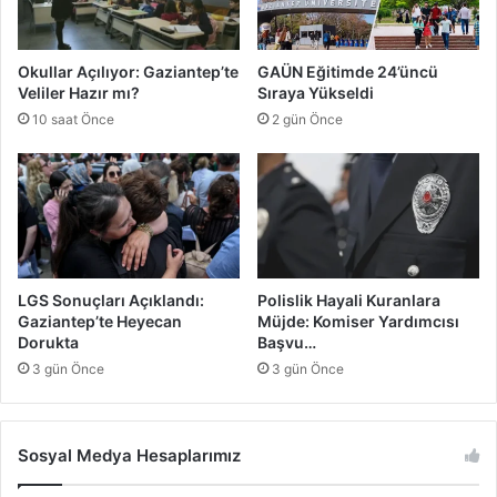
r
ı
r
G
ı
ü
Okullar Açılıyor: Gaziantep’te
GAÜN Eğitimde 24’üncü
N
n
Veliler Hazır mı?
Sıraya Yükseldi
e
ü
10 saat Önce
2 gün Önce
?
LGS Sonuçları Açıklandı:
Polislik Hayali Kuranlara
Gaziantep’te Heyecan
Müjde: Komiser Yardımcısı
Dorukta
Başvu…
3 gün Önce
3 gün Önce
Sosyal Medya Hesaplarımız