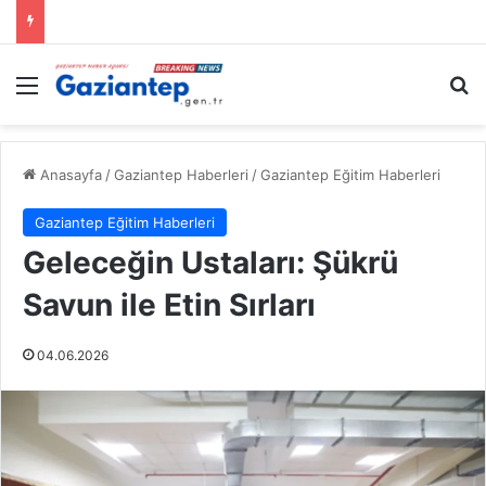
Menü
A
Anasayfa
/
Gaziantep Haberleri
/
Gaziantep Eğitim Haberleri
Gaziantep Eğitim Haberleri
Geleceğin Ustaları: Şükrü
Savun ile Etin Sırları
04.06.2026