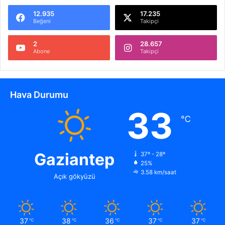
12.935
17.235
Beğeni
Takipçi
2
28.657
Abone
Takipçi
Hava Durumu
33
℃
Gaziantep
37º - 28º
25%
3.58 km/saat
Açık gökyüzü
37
38
36
37
37
℃
℃
℃
℃
℃