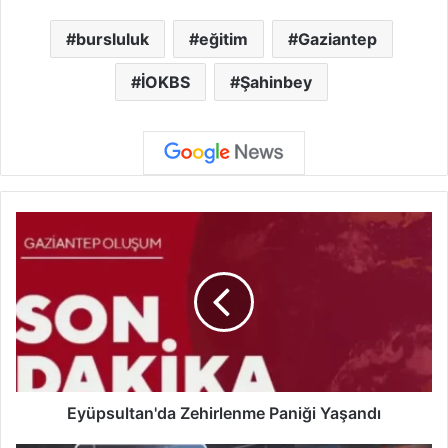
bursluluk
eğitim
Gaziantep
İOKBS
Şahinbey
E
y
ü
p
s
u
l
t
a
n
Eyüpsultan'da Zehirlenme Paniği Yaşandı
'