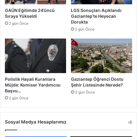
n
s
GAÜN Eğitimde 24’üncü
LGS Sonuçları Açıklandı:
d
i
Sıraya Yükseldi
Gaziantep’te Heyecan
ı
:
Dorukta
2 gün Önce
H
2 gün Önce
a
y
a
t
K
u
r
t
Polislik Hayali Kuranlara
Gaziantep Öğrenci Dostu
a
Müjde: Komiser Yardımcısı
Şehir Listesinde Nerede?
r
Başvu…
3 gün Önce
a
2 gün Önce
n
M
ü
Sosyal Medya Hesaplarımız
d
a
h