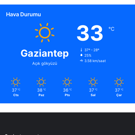
Hava Durumu
33
℃
Gaziantep
37º - 28º
25%
3.58 km/saat
Açık gökyüzü
37
38
36
37
37
℃
℃
℃
℃
℃
Cts
Paz
Pts
Sal
Çar