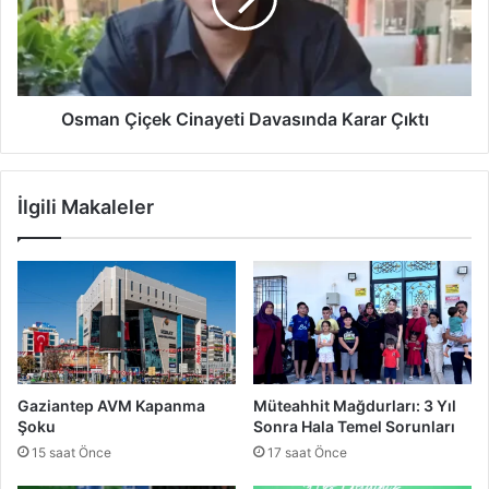
t
n
b
Ç
o
i
l
ç
l
e
a
k
Osman Çiçek Cinayeti Davasında Karar Çıktı
Ç
C
o
i
c
n
İlgili Makaleler
u
a
k
y
l
e
a
t
r
i
a
D
İ
a
l
v
h
a
Gaziantep AVM Kapanma
Müteahhit Mağdurları: 3 Yıl
a
s
Şoku
Sonra Hala Temel Sorunları
m
ı
15 saat Önce
17 saat Önce
V
n
e
d