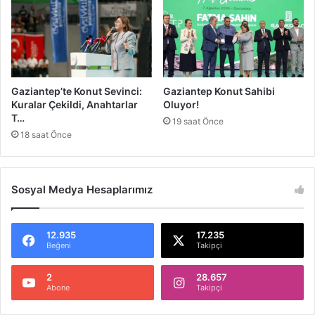
r
a
d
K
i
a
r
a
r
Gaziantep’te Konut Sevinci:
Gaziantep Konut Sahibi
Ç
Kuralar Çekildi, Anahtarlar
Oluyor!
ı
T…
19 saat Önce
k
18 saat Önce
t
ı
Sosyal Medya Hesaplarımız
12.935
17.235
Beğeni
Takipçi
2
28.657
Abone
Takipçi