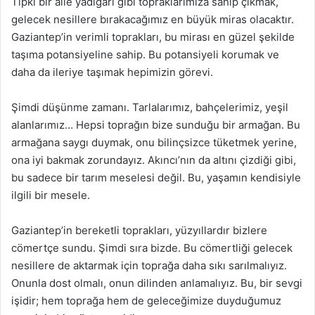
Tıpkı bir aile yadigarı gibi topraklarımıza sahip çıkmak,
gelecek nesillere bırakacağımız en büyük miras olacaktır.
Gaziantep’in verimli toprakları, bu mirası en güzel şekilde
taşıma potansiyeline sahip. Bu potansiyeli korumak ve
daha da ileriye taşımak hepimizin görevi.
Şimdi düşünme zamanı. Tarlalarımız, bahçelerimiz, yeşil
alanlarımız… Hepsi toprağın bize sunduğu bir armağan. Bu
armağana saygı duymak, onu bilinçsizce tüketmek yerine,
ona iyi bakmak zorundayız. Akıncı’nın da altını çizdiği gibi,
bu sadece bir tarım meselesi değil. Bu, yaşamın kendisiyle
ilgili bir mesele.
Gaziantep’in bereketli toprakları, yüzyıllardır bizlere
cömertçe sundu. Şimdi sıra bizde. Bu cömertliği gelecek
nesillere de aktarmak için toprağa daha sıkı sarılmalıyız.
Onunla dost olmalı, onun dilinden anlamalıyız. Bu, bir sevgi
işidir; hem toprağa hem de geleceğimize duyduğumuz