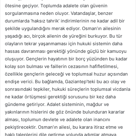
ötesine geçiyor. Toplumda adalete olan güvenin
sorgulanmasına neden oluyor. Vatandaşlar, benzer
durumlarda ‘haksız tahrik’ indirimlerinin ne kadar adil bir
şekilde uygulandığını merak ediyor. Osman’ın ailesinin
yaşadığı acı, birçok ailenin de yüreğini burkuyor. Bu tür
olayların tekrar yaşanmaması için hukuki sistemin daha
hassas davranması gerektiği yönünde güçlü bir kamuoyu
oluşuyor. Gençlerin hayatının bir borç yüzünden bu kadar
kolay son bulması ve faillerin cezasının hafifletilmesi,
özellikle gençlerin geleceği ve toplumsal huzur açısından
endişe verici. Bu bağlamda, Gaziantep’teki bu acı olay ve
sonrasındaki tepkiler, hukuki süreçlerin toplumsal vicdanla
ne kadar örtüşmesi gerektiği sorusunu bir kez daha
gündeme getiriyor. Adalet sisteminin, mağdur ve
yakınlarının hislerini de göz önünde bulunduran kararlar
alması, toplumun devlete ve adalete olan inancını
pekiştirecektir. Osman’ın ailesi, bu karara itiraz etme ve
haklı taleplerini dile getirme yolunda adımlar atmaya