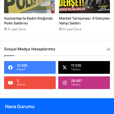
a
B
i
Gaziantep’te Kadın Kılığında
Market Tartışması: 4 Gençten
t
Polis Saldırısı
Vahşi Saldırı
t
21 saat Önce
23 saat Önce
i
Sosyal Medya Hesaplarımız
12.935
17.235
Beğeni
Takipçi
2
28.657
Abone
Takipçi
Hava Durumu