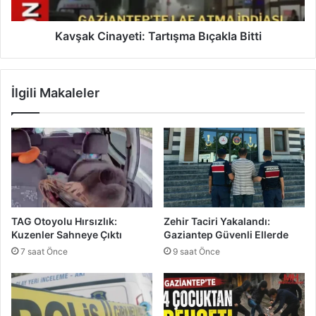
e
i
p
n
'
a
Kavşak Cinayeti: Tartışma Bıçakla Bitti
t
y
e
e
T
t
İlgili Makaleler
o
i
h
:
u
T
m
a
l
r
a
t
r
ı
Y
ş
e
m
TAG Otoyolu Hırsızlık:
Zehir Taciri Yakalandı:
ş
a
Kuzenler Sahneye Çıktı
Gaziantep Güvenli Ellerde
e
B
7 saat Önce
9 saat Önce
r
ı
i
ç
y
a
o
k
r
l