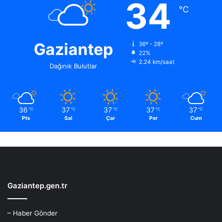
34
℃
Gaziantep
36º - 28º
22%
2.24 km/saat
Dağınık Bulutlar
36
37
37
37
37
℃
℃
℃
℃
℃
Pts
Sal
Çar
Per
Cum
Gaziantep.gen.tr
– Haber Gönder