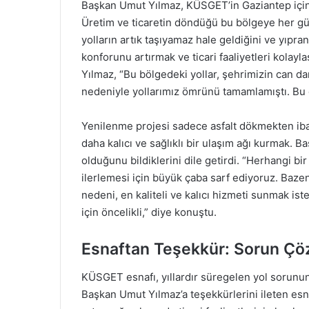
Başkan Umut Yılmaz, KÜSGET’in Gaziantep için
Üretim ve ticaretin döndüğü bu bölgeye her gün 
yolların artık taşıyamaz hale geldiğini ve yıpra
konforunu artırmak ve ticari faaliyetleri kolayla
Yılmaz, “Bu bölgedeki yollar, şehrimizin can da
nedeniyle yollarımız ömrünü tamamlamıştı. Bu 
Yenilenme projesi sadece asfalt dökmekten ibar
daha kalıcı ve sağlıklı bir ulaşım ağı kurmak. 
olduğunu bildiklerini dile getirdi. “Herhangi b
ilerlemesi için büyük çaba sarf ediyoruz. Bazen 
nedeni, en kaliteli ve kalıcı hizmeti sunmak i
için öncelikli,” diye konuştu.
Esnaftan Teşekkür: Sorun Çö
KÜSGET esnafı, yıllardır süregelen yol sorun
Başkan Umut Yılmaz’a teşekkürlerini ileten esna