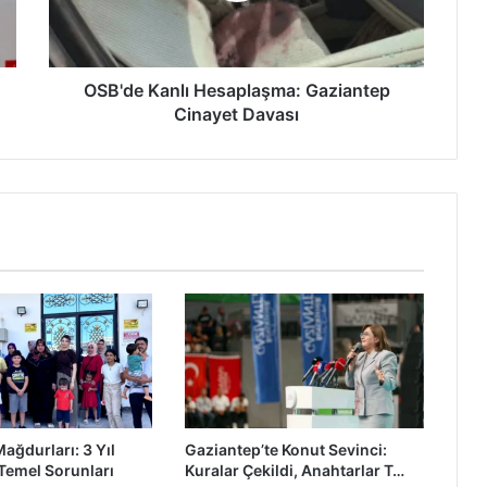
K
a
n
l
OSB'de Kanlı Hesaplaşma: Gaziantep
ı
Cinayet Davası
H
e
s
a
p
l
a
ş
m
a
:
G
a
z
ağdurları: 3 Yıl
Gaziantep’te Konut Sevinci:
i
Temel Sorunları
Kuralar Çekildi, Anahtarlar T…
a