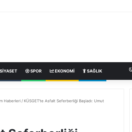
SIYASET
SPOR
EKONOMI
SAĞLIK
m Haberleri
/
KÜSGET’te Asfalt Seferberliği Başladı: Umut