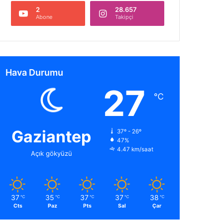
2
28.657
Abone
Takipçi
Hava Durumu
27
℃
Gaziantep
37º - 26º
47%
4.47 km/saat
Açık gökyüzü
37
35
37
37
38
℃
℃
℃
℃
℃
Cts
Paz
Pts
Sal
Çar