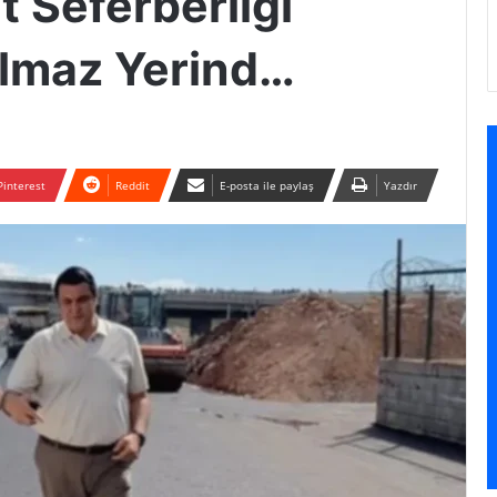
 Seferberliği
ılmaz Yerind…
Pinterest
Reddit
E-posta ile paylaş
Yazdır