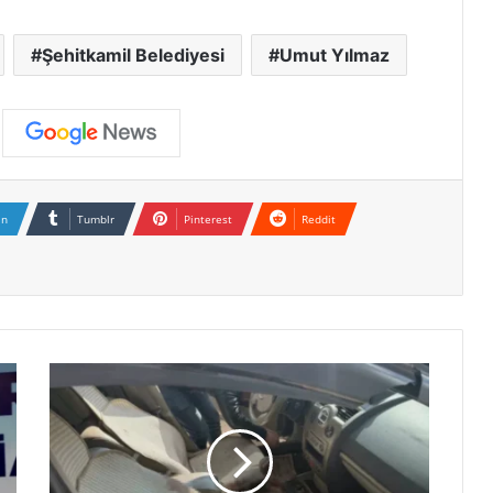
Şehitkamil Belediyesi
Umut Yılmaz
In
Tumblr
Pinterest
Reddit
O
S
B
'
d
e