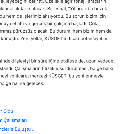
kileyeceğini belirtti. Özellikle ağır tonajlı araçların
lar artık tarih olacak. Bir esnaf, “Yıllardır bu bozuk
du hem de işlerimiz aksıyordu. Bu sorun bizim için
uya el attı ve gerçek bir çalışma başlattı. Çok
ollarımız pürüzsüz olacak. Bu durum, hem bizim hem de
e konuştu. Yeni yollar, KÜSGET’in ticari potansiyelini
ndeki işleyişi bir süreliğine etkilese de, uzun vadede
ndı. Çalışmaların titizlikle sürdürülmesi, bölge halkı
 sanayi ve ticaret merkezi KÜSGET, bu yenilenmeyle
 bölge haline gelecek.
r Oldu
ım Çalışmaları
nçlerle Buluştu …