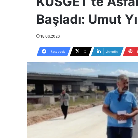
KÜSGET’te Asfalt
Başladı: Umut Y
18.06.2026
Facebook
X
LinkedIn