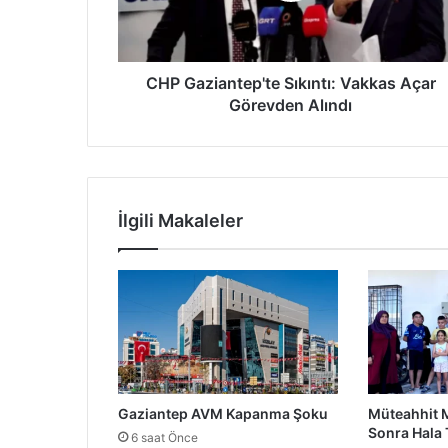
i
a
n
t
CHP Gaziantep'te Sıkıntı: Vakkas Açar
e
Görevden Alındı
p
'
t
e
S
İlgili Makaleler
ı
k
ı
n
t
ı
:
V
a
Gaziantep AVM Kapanma Şoku
Müteahhit M
k
Sonra Hala 
k
6 saat Önce