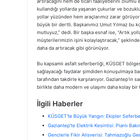
artıracağını hem de ticari faaliyetlerini olumlu et
kullandığı yollarda yaşanan çukurlar ve bozukluk
yollar yüzünden hem araçlarımız zarar görüyor
büyük bir dertti. Başkanımız Umut Yılmaz bu kon
mutluyuz,” dedi. Bir başka esnaf ise, “Artık y
müşterilerimizin işini kolaylaştıracak,” şeklind
daha da artıracak gibi görünüyor.
Bu kapsamlı asfalt seferberliği, KÜSGET bölgesi
sağlayacağı faydalar şimdiden konuşulmaya başla
tarafından takdirle karşılanıyor. Gaziantep’in
birlikte daha modern ve ulaşımı daha kolay bir
İlgili Haberler
KÜSGET'te Büyük Yangın: Ekipler Seferbe
Gaziantep'te Elektrik Kesintisi: Planlı Bak
Genclerle Fikir Alisverisi: Tahmazoğlu Ge