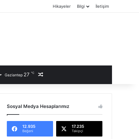
Hikayeler
Bilgi
İletişim
℃
27
Rastgele Haber
Gaziantep
Sosyal Medya Hesaplarımız
12.935
17.235
Beğeni
Takipçi