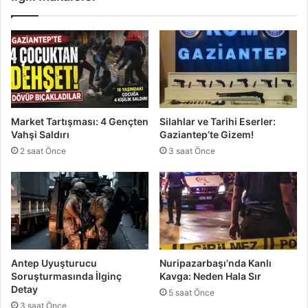
l
n
ı
d
:
a
T
A
e
d
p
a
k
l
i
e
Market Tartışması: 4 Gençten
Silahlar ve Tarihi Eserler:
l
t
Vahşi Saldırı
Gaziantep’te Gizem!
e
B
2 saat Önce
3 saat Önce
r
e
Ç
k
ı
l
ğ
e
G
y
i
i
b
ş
i
i
Antep Uyuşturucu
Nuripazarbaşı’nda Kanlı
S
Soruşturmasında İlginç
Kavga: Neden Hala Sır
ü
Detay
5 saat Önce
r
3 saat Önce