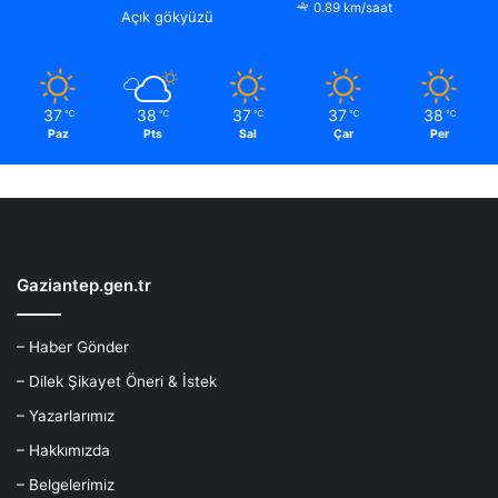
0.89 km/saat
Açık gökyüzü
37
38
37
37
38
℃
℃
℃
℃
℃
Paz
Pts
Sal
Çar
Per
Gaziantep.gen.tr
– Haber Gönder
– Dilek Şikayet Öneri & İstek
– Yazarlarımız
– Hakkımızda
– Belgelerimiz