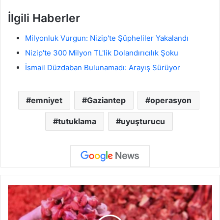
İlgili Haberler
Milyonluk Vurgun: Nizip'te Şüpheliler Yakalandı
Nizip'te 300 Milyon TL'lik Dolandırıcılık Şoku
İsmail Düzdaban Bulunamadı: Arayış Sürüyor
emniyet
Gaziantep
operasyon
tutuklama
uyuşturucu
G
a
z