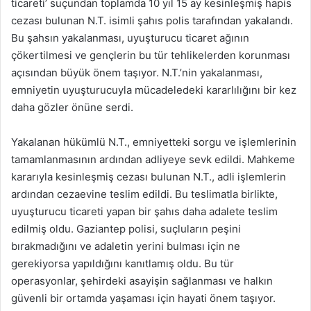
ticareti’ suçundan toplamda 10 yıl 15 ay kesinleşmiş hapis
cezası bulunan N.T. isimli şahıs polis tarafından yakalandı.
Bu şahsın yakalanması, uyuşturucu ticaret ağının
çökertilmesi ve gençlerin bu tür tehlikelerden korunması
açısından büyük önem taşıyor. N.T.’nin yakalanması,
emniyetin uyuşturucuyla mücadeledeki kararlılığını bir kez
daha gözler önüne serdi.
Yakalanan hükümlü N.T., emniyetteki sorgu ve işlemlerinin
tamamlanmasının ardından adliyeye sevk edildi. Mahkeme
kararıyla kesinleşmiş cezası bulunan N.T., adli işlemlerin
ardından cezaevine teslim edildi. Bu teslimatla birlikte,
uyuşturucu ticareti yapan bir şahıs daha adalete teslim
edilmiş oldu. Gaziantep polisi, suçluların peşini
bırakmadığını ve adaletin yerini bulması için ne
gerekiyorsa yapıldığını kanıtlamış oldu. Bu tür
operasyonlar, şehirdeki asayişin sağlanması ve halkın
güvenli bir ortamda yaşaması için hayati önem taşıyor.