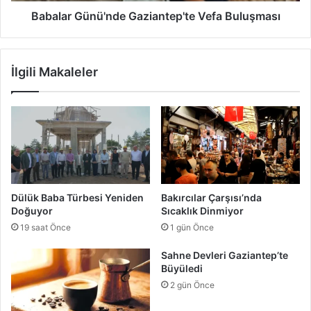
i
n
Babalar Günü'nde Gaziantep'te Vefa Buluşması
Ş
ü
a
'
m
n
İlgili Makaleler
p
d
i
e
y
G
o
a
n
z
a
i
s
a
ı
n
B
t
Dülük Baba Türbesi Yeniden
Bakırcılar Çarşısı’nda
a
e
Doğuyor
Sıcaklık Dinmiyor
ş
p
19 saat Önce
1 gün Önce
l
'
a
t
Sahne Devleri Gaziantep’te
d
e
Büyüledi
ı
V
2 gün Önce
e
f