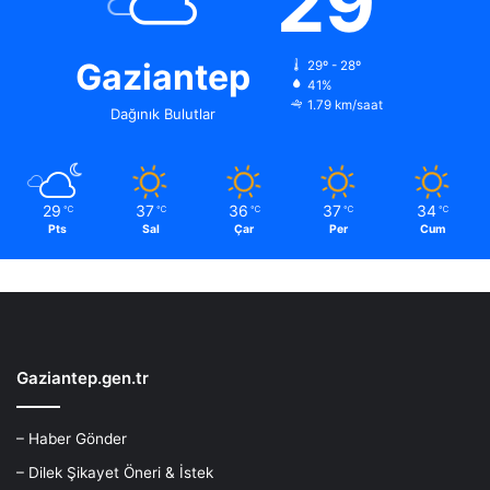
29
Gaziantep
29º - 28º
41%
1.79 km/saat
Dağınık Bulutlar
29
37
36
37
34
℃
℃
℃
℃
℃
Pts
Sal
Çar
Per
Cum
Gaziantep.gen.tr
– Haber Gönder
– Dilek Şikayet Öneri & İstek