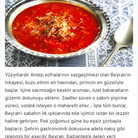
Yüzyıllardır Antep sofralarının vazgeçilmezi olan Beyran’ın
hikayesi, kuzu etinin en hasından, pirincin en güzeliyle
başlar. İçine sarımsağın keskin aroması, özel baharatların
gizemli dokunuşu eklenir. Saatler süren o sabırlı pişirme
süreci, ustalık isteyen o maharetli eller… İşte tüm bunlar,
Beyran’ı sabahın ilk ışıklarında bile içimizi ısıtan bir lezzet
haline getiriyor. Pek çoğumuz güne bu eşsiz çorbayla
başlarız. Şehrin gastronomik dokusuna adeta nakış gibi
işlenmiş bir eserdir Beyran. Gaziantep’e gelen yerli