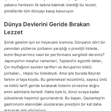
yabancı herkesin ilk tadına bakmak istediği bu lezzet,
şimdilerde tüm dünyayı kasıp kavuruyor.
Dünya Devlerini Geride Bırakan
Lezzet
Şimdi gelelim işin en heyecanlı kısmına. Dünyanın dört bir
yanından yüzlerce çorbanın yarıştığı o prestijli listede,
bizim Beyran’ımız nasıl bir performans sergiledi dersiniz?
Japonya’nın meşhur ramenleri, Tayland’ın egzotik tatları,
Çin mutfağının sevilen tarifleri ve Avrupa’nın köklü
çorbaları… Hepsi bu listedeydi. Ama işte burada Beyran
farkını ortaya koydu. Bu geleneksel lezzetimiz, sayısız ünlü
ve köklü tarifi geride bırakarak listenin zirvesine doğru
emin adımlarla ilerledi. Hatta öyle ki, ikinci sıraya kadar
yükselerek hepimizi gururlandırdı. Bu başarı, Gaziantep’in
gastronomi alanındaki uluslararası prestijini bir kat daha
artıracak gibi görünüyor.