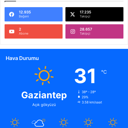
12.935
17.235
Beğeni
Takipçi
2
28.657
Abone
Takipçi
Hava Durumu
31
℃
Gaziantep
38º - 28º
29%
3.58 km/saat
Açık gökyüzü