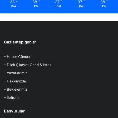
38
38
37
37
38
℃
℃
℃
℃
℃
Paz
Pts
Sal
Çar
Per
Gaziantep.gen.tr
– Haber Gönder
– Dilek Şikayet Öneri & İstek
– Yazarlarımız
– Hakkımızda
– Belgelerimiz
– İletişim
Başvurular