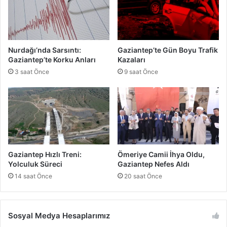
Ş
o
k
S
a
Nurdağı’nda Sarsıntı:
Gaziantep’te Gün Boyu Trafik
v
Gaziantep’te Korku Anları
Kazaları
u
3 saat Önce
9 saat Önce
n
m
a
:
K
u
z
e
Gaziantep Hızlı Treni:
Ömeriye Camii İhya Oldu,
n
Yolculuk Süreci
Gaziantep Nefes Aldı
i
14 saat Önce
20 saat Önce
m
!
Sosyal Medya Hesaplarımız