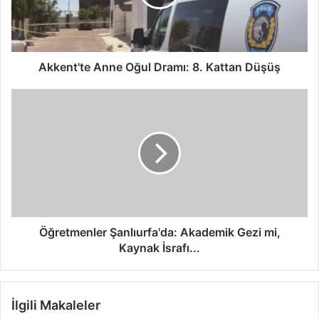
t
'
t
e
A
Akkent'te Anne Oğul Dramı: 8. Kattan Düşüş
n
n
Ö
e
ğ
O
r
ğ
e
u
t
l
m
D
e
r
n
a
l
m
e
Öğretmenler Şanlıurfa'da: Akademik Gezi mi,
ı
r
Kaynak İsrafı...
:
Ş
8
a
.
n
İlgili Makaleler
K
l