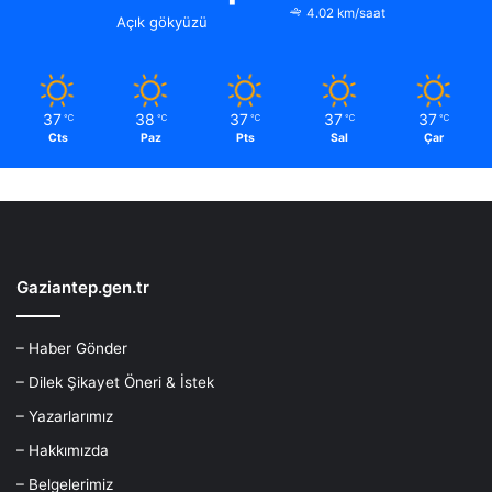
4.02 km/saat
Açık gökyüzü
37
38
37
37
37
℃
℃
℃
℃
℃
Cts
Paz
Pts
Sal
Çar
Gaziantep.gen.tr
– Haber Gönder
– Dilek Şikayet Öneri & İstek
– Yazarlarımız
– Hakkımızda
– Belgelerimiz