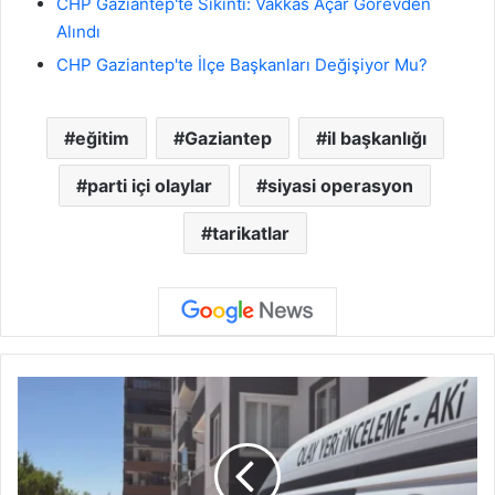
CHP Gaziantep'te Sıkıntı: Vakkas Açar Görevden
Alındı
CHP Gaziantep'te İlçe Başkanları Değişiyor Mu?
eğitim
Gaziantep
il başkanlığı
parti içi olaylar
siyasi operasyon
tarikatlar
A
k
k
e
n