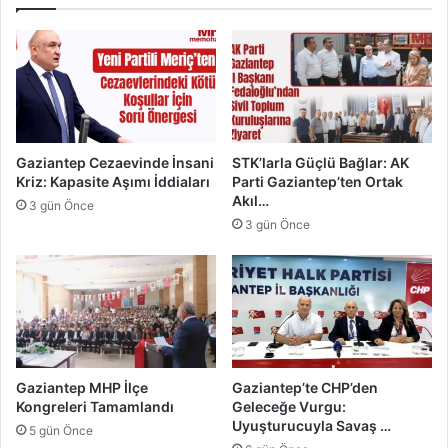
a
ı
t
u
t
r
a
f
n
a
D
'
ü
d
ş
a
Gaziantep Cezaevinde İnsani
STK’larla Güçlü Bağlar: AK
ü
:
Kriz: Kapasite Aşımı İddiaları
Parti Gaziantep’ten Ortak
ş
A
Akıl…
3 gün Önce
k
3 gün Önce
a
d
e
m
i
k
G
e
Gaziantep MHP İlçe
Gaziantep’te CHP’den
z
Kongreleri Tamamlandı
Geleceğe Vurgu:
i
Uyuşturucuyla Savaş …
5 gün Önce
m