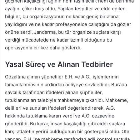
göçmen kaçakçılığı ağının hem taşımacılık hem de barınma
ayağını çökertmiş oldu. Yapılan tespitler ve elde edilen
bilgiler, bu organizasyonun ne kadar geniş bir alana
yayıldığını ve ne kadar profesyonelce çalıştığını da gözler
önüne serdi. Jandarma, bu tür organize suçlara karşı
verdiği mücadelede ne kadar azimli olduğunu bu
operasyonla bir kez daha gösterdi.
Yasal Süreç ve Alınan Tedbirler
Gözaltına alınan şüpheliler E.H. ve A.G., işlemlerinin
tamamlanmasının ardından adliyeye sevk edildi. Burada
savcılık tarafından ifadeleri alınan şüpheliler,
tutuklanmaları talebiyle mahkemeye çıkarıldı. Mahkeme,
delilleri ve sunulan ifadeleri değerlendirerek, A.G.
hakkında tutuklama kararı verdi ve A.G. cezaevine
gönderildi. Bu karar, insan kaçakçılığı gibi ciddi suçlara
karşı adaletin yerini bulduğunun bir göstergesi oldu. Öte
yandan, E.H. ise mahkeme tarafından adli kontrol şartıyla