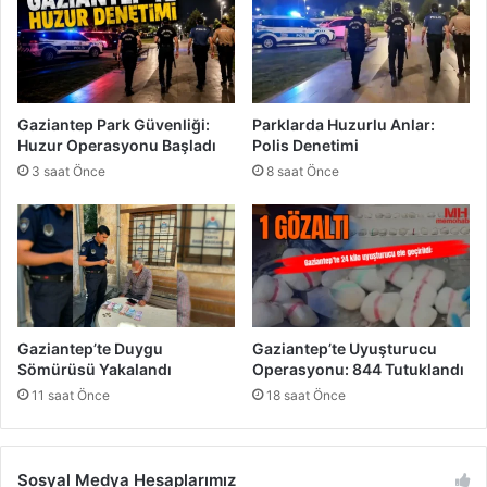
d
n
e
t
f
e
l
p
e
'
Gaziantep Park Güvenliği:
Parklarda Huzurlu Anlar:
r
t
Huzur Operasyonu Başladı
Polis Denetimi
e
3 saat Önce
8 saat Önce
Ş
o
k
Y
a
ş
a
n
Gaziantep’te Duygu
Gaziantep’te Uyuşturucu
m
Sömürüsü Yakalandı
Operasyonu: 844 Tutuklandı
a
11 saat Önce
18 saat Önce
s
ı
n
Sosyal Medya Hesaplarımız