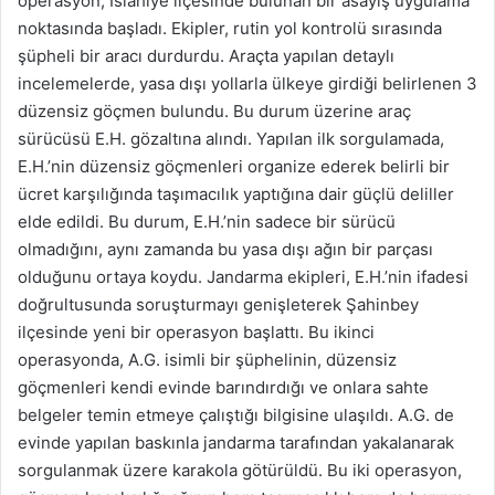
operasyon, İslahiye ilçesinde bulunan bir asayiş uygulama
noktasında başladı. Ekipler, rutin yol kontrolü sırasında
şüpheli bir aracı durdurdu. Araçta yapılan detaylı
incelemelerde, yasa dışı yollarla ülkeye girdiği belirlenen 3
düzensiz göçmen bulundu. Bu durum üzerine araç
sürücüsü E.H. gözaltına alındı. Yapılan ilk sorgulamada,
E.H.’nin düzensiz göçmenleri organize ederek belirli bir
ücret karşılığında taşımacılık yaptığına dair güçlü deliller
elde edildi. Bu durum, E.H.’nin sadece bir sürücü
olmadığını, aynı zamanda bu yasa dışı ağın bir parçası
olduğunu ortaya koydu. Jandarma ekipleri, E.H.’nin ifadesi
doğrultusunda soruşturmayı genişleterek Şahinbey
ilçesinde yeni bir operasyon başlattı. Bu ikinci
operasyonda, A.G. isimli bir şüphelinin, düzensiz
göçmenleri kendi evinde barındırdığı ve onlara sahte
belgeler temin etmeye çalıştığı bilgisine ulaşıldı. A.G. de
evinde yapılan baskınla jandarma tarafından yakalanarak
sorgulanmak üzere karakola götürüldü. Bu iki operasyon,