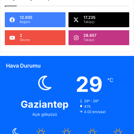
12.935
17.235
Beğeni
Takipçi
2
28.657
Abone
Takipçi
Hava Durumu
29
℃
Gaziantep
29º - 26º
41%
4.02 km/saat
Açık gökyüzü