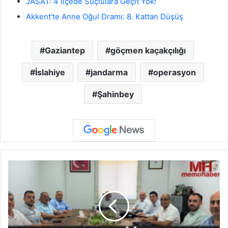
JASAT: 4 İlçede Suçlulara Geçit Yok!
Akkent'te Anne Oğul Dramı: 8. Kattan Düşüş
Gaziantep
göçmen kaçakçılığı
İslahiye
jandarma
operasyon
Şahinbey
Z
e
u
g
m
a