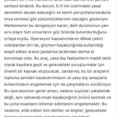
serbest bırakıldı. Bu durum, E.H.’nin üzerindeki yasal
denetimin devam edeceğini ve belirli periyotlarla karakola
imza vermesi gibi yükümlülüklerinin olacağını gösteriyor.
Mahkemenin bu dengeleyici kararı, delil durumunun yanı
sıra olayın tüm unsurlarını göz önünde bulundurduğunu
ortaya koydu. Operasyon kapsamında en dikkat çekici
noktalardan biri de, göçmen kaçakçılığında kullanıldığı
tespit edilen aracın jandarma tarafından derhal el
konulması oldu. Bu araç, yasa dışı faaliyetlerin maddi delili
olarak kayıtlara geçti ve gelecekteki soruşturmalar için
önemli bir kaynak oluşturacak. Jandarma, bu tür araçların
topluma yeniden kazandırılmasını ve yasa dışı amaçlarla
kullanılmasını engellemek için de çalışmalarını sürdürüyor.
Bu operasyonun genel amacı, sadece suçluları yakalamak
değil, aynı zamanda insan kaçakçılığının önünü kesmek ve
bu yolla insanların istismar edilmesini engellemektir. Bu
nedenle, elde edilen tüm deliller ve bilgiler, gelecekteki
benzer operasyonlar için önemli bir veri tabanı