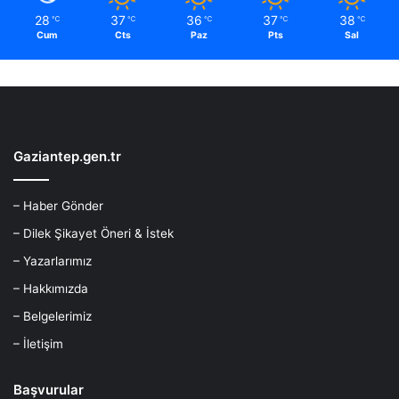
28
37
36
37
38
℃
℃
℃
℃
℃
Cum
Cts
Paz
Pts
Sal
Gaziantep.gen.tr
– Haber Gönder
– Dilek Şikayet Öneri & İstek
– Yazarlarımız
– Hakkımızda
– Belgelerimiz
– İletişim
Başvurular