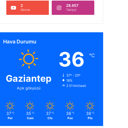
2
28.657
Abone
Takipçi
Hava Durumu
36
℃
Gaziantep
37º - 25º
18%
2.51 km/saat
Açık gökyüzü
37
35
37
38
38
℃
℃
℃
℃
℃
Per
Cum
Cts
Paz
Pts