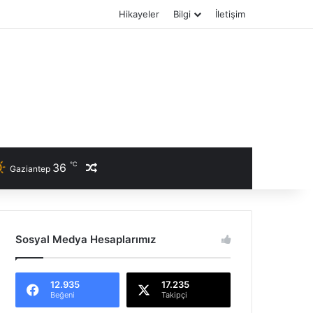
Hikayeler
Bilgi
İletişim
℃
36
Rastgele Haber
Gaziantep
Sosyal Medya Hesaplarımız
12.935
17.235
Beğeni
Takipçi