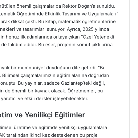
ütülen önemli çalışmalar da Rektör Doğan’a sunuldu.
Matematik Öğretiminde Etkinlik Tasarımı ve Uygulamaları”
larak dikkat çekti. Bu kitap, matematik öğretmenlerine
rnekleri ve tasarımları sunuyor. Ayrıca, 2025 yılında
n henüz ilk adımlarında ortaya çıkan “Özel Yetenekli
r de takdim edildi. Bu eser, projenin somut çıktılarına
büyük bir memnuniyet duyduğunu dile getirdi. “Bu
or. Bilimsel çalışmalarımızın eğitim alanına doğrudan
konuştu. Bu yayınlar, sadece Gaziantep’teki değil,
in de önemli bir kaynak olacak. Öğretmenler, bu
aratıcı ve etkili dersler işleyebilecekler.
tim ve Yenilikçi Eğitimler
ilimsel üretime ve eğitimde yenilikçi uygulamalara
AK tarafından ikinci kez desteklenen bu proje