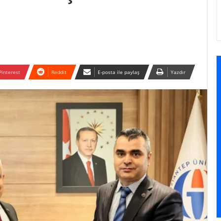
Pinterest
Reddit
E-posta ile paylaş
Yazdır