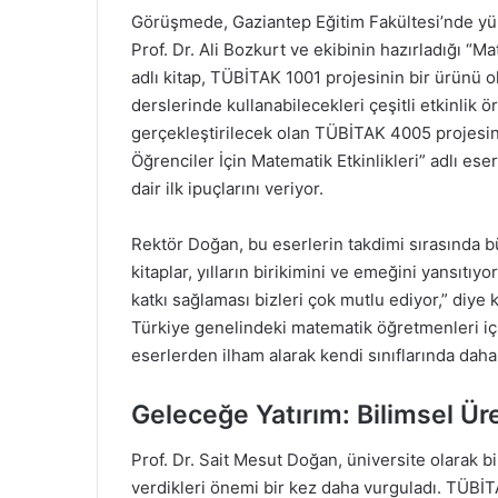
Görüşmede, Gaziantep Eğitim Fakültesi’nde yür
Prof. Dr. Ali Bozkurt ve ekibinin hazırladığı “
adlı kitap, TÜBİTAK 1001 projesinin bir ürünü o
derslerinde kullanabilecekleri çeşitli etkinlik ö
gerçekleştirilecek olan TÜBİTAK 4005 projesini
Öğrenciler İçin Matematik Etkinlikleri” adlı ese
dair ilk ipuçlarını veriyor.
Rektör Doğan, bu eserlerin takdimi sırasında 
kitaplar, yılların birikimini ve emeğini yansıtıy
katkı sağlaması bizleri çok mutlu ediyor,” diye 
Türkiye genelindeki matematik öğretmenleri iç
eserlerden ilham alarak kendi sınıflarında daha y
Geleceğe Yatırım: Bilimsel Üre
Prof. Dr. Sait Mesut Doğan, üniversite olarak b
verdikleri önemi bir kez daha vurguladı. TÜBİT