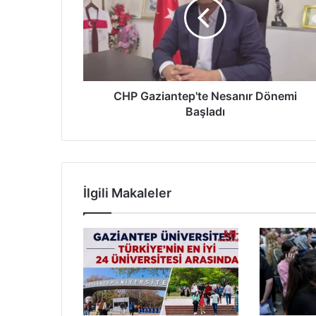
G
a
z
i
a
n
t
CHP Gaziantep'te Nesanır Dönemi
e
Başladı
p
'
t
e
N
İlgili Makaleler
e
s
a
n
ı
r
D
ö