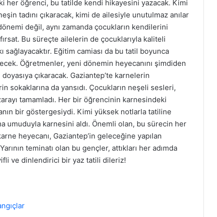
ki her öğrenci, bu tatilde kendi hikayesini yazacak. Kimi
eşin tadını çıkaracak, kimi de ailesiyle unutulmaz anılar
e dönemi değil, aynı zamanda çocukların kendilerini
fırsat. Bu süreçte ailelerin de çocuklarıyla kaliteli
 sağlayacaktır. Eğitim camiası da bu tatil boyunca
dürecek. Öğretmenler, yeni dönemin heyecanını şimdiden
ı doyasıya çıkaracak. Gaziantep’te karnelerin
in sokaklarına da yansıdı. Çocukların neşeli sesleri,
arayı tamamladı. Her bir öğrencinin karnesindeki
anın bir göstergesiydi. Kimi yüksek notlarla tatiline
ma umuduyla karnesini aldı. Önemli olan, bu sürecin her
karne heyecanı, Gaziantep’in geleceğine yapılan
 Yarının teminatı olan bu gençler, attıkları her adımda
i ve dinlendirici bir yaz tatili dileriz!
ngıçlar