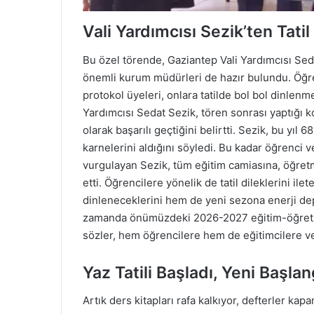
Vali Yardımcısı Sezik’ten Tatil
Bu özel törende, Gaziantep Vali Yardımcısı Seda
önemli kurum müdürleri de hazır bulundu. Öğren
protokol üyeleri, onlara tatilde bol bol dinlen
Yardımcısı Sedat Sezik, tören sonrası yaptığı 
olarak başarılı geçtiğini belirtti. Sezik, bu yı
karnelerini aldığını söyledi. Bu kadar öğrenci v
vurgulayan Sezik, tüm eğitim camiasına, öğret
etti. Öğrencilere yönelik de tatil dileklerini ile
dinleneceklerini hem de yeni sezona enerji dep
zamanda önümüzdeki 2026-2027 eğitim-öğretim y
sözler, hem öğrencilere hem de eğitimcilere ve
Yaz Tatili Başladı, Yeni Başla
Artık ders kitapları rafa kalkıyor, defterler kap