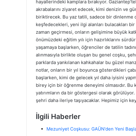
hayallerindeki kamplara bırakıyor. Gaziantep’te
akrabalarını ziyaret edecek, kimi denizin ve gün
biriktirecek. Bu yaz tatili, sadece bir dinlenm
keşfedecekleri, yeni ilgi alanları bulacakları bir 
zaman geçirmesi, onların gelişimine büyük katkı
önümüzdeki eğitim yılı için hazırlıklarını sür
yaşamaya başlarken, öğrenciler de tatilin tadın
alınmasıyla birlikte oluşan bu genel coşku, şehr
parklarda yankılanan kahkahalar bu güzel manz
notlar, onların bir yıl boyunca gösterdikleri çab
başlarken, kimi de gelecek yıl daha iyisini yap
birey için bir öğrenme deneyimi olmasıdır. Bu 
yatırımların da bir göstergesi olarak görülüyor.
şehri daha ileriye taşıyacaklar. Hepimiz için keyifl
İlgili Haberler
Mezuniyet Coşkusu: GAÜN'den Yeni Başla