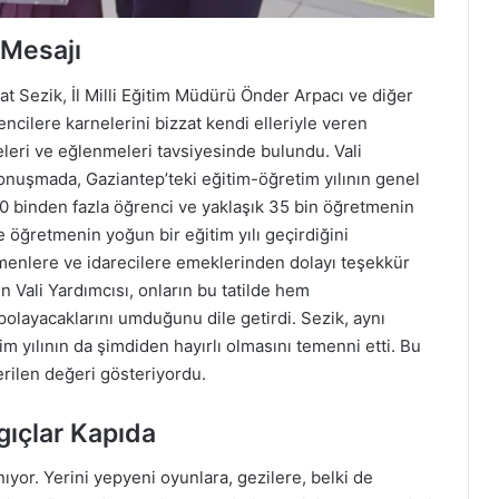
 Mesajı
t Sezik, İl Milli Eğitim Müdürü Önder Arpacı ve diğer
cilere karnelerini bizzat kendi elleriyle veren
meleri ve eğlenmeleri tavsiyesinde bulundu. Vali
konuşmada, Gaziantep’teki eğitim-öğretim yılının genel
l 680 binden fazla öğrenci ve yaklaşık 35 bin öğretmenin
e öğretmenin yoğun bir eğitim yılı geçirdiğini
menlere ve idarecilere emeklerinden dolayı teşekkür
ten Vali Yardımcısı, onların bu tatilde hem
olayacaklarını umduğunu dile getirdi. Sezik, aynı
ılının da şimdiden hayırlı olmasını temenni etti. Bu
rilen değeri gösteriyordu.
ngıçlar Kapıda
anıyor. Yerini yepyeni oyunlara, gezilere, belki de