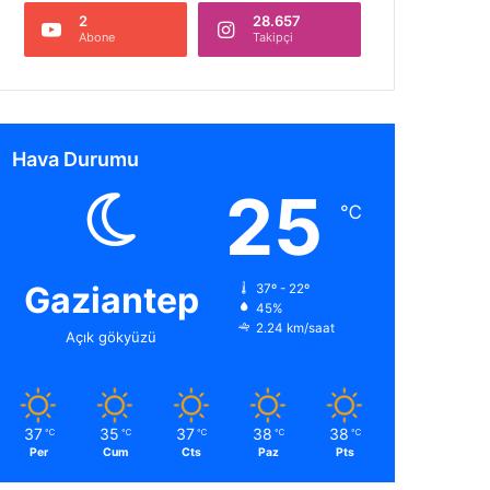
2
28.657
Abone
Takipçi
Hava Durumu
25
℃
Gaziantep
37º - 22º
45%
2.24 km/saat
Açık gökyüzü
37
35
37
38
38
℃
℃
℃
℃
℃
Per
Cum
Cts
Paz
Pts