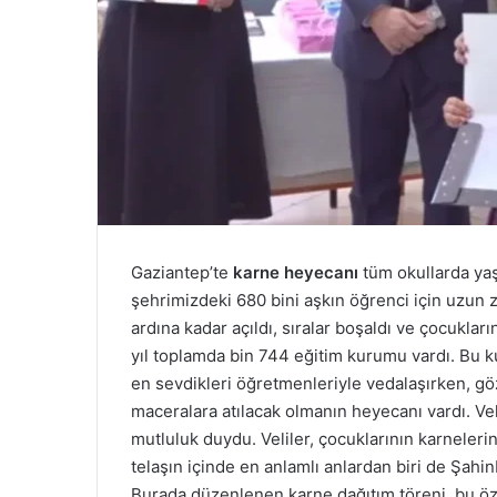
Gaziantep’te
karne heyecanı
tüm okullarda yaşa
şehrimizdeki 680 bini aşkın öğrenci için uzun za
ardına kadar açıldı, sıralar boşaldı ve çocukl
yıl toplamda bin 744 eğitim kurumu vardı. Bu ku
en sevdikleri öğretmenleriyle vedalaşırken, gö
maceralara atılacak olmanın heyecanı vardı. Ve
mutluluk duydu. Veliler, çocuklarının karnelerin
telaşın içinde en anlamlı anlardan biri de Şahin
Burada düzenlenen karne dağıtım töreni, bu öze