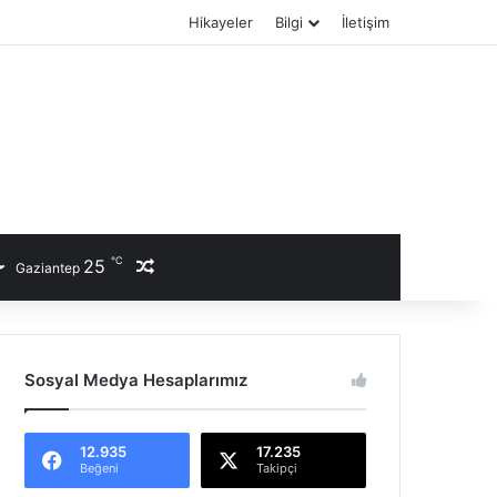
Hikayeler
Bilgi
İletişim
℃
25
Rastgele Haber
Gaziantep
Sosyal Medya Hesaplarımız
12.935
17.235
Beğeni
Takipçi