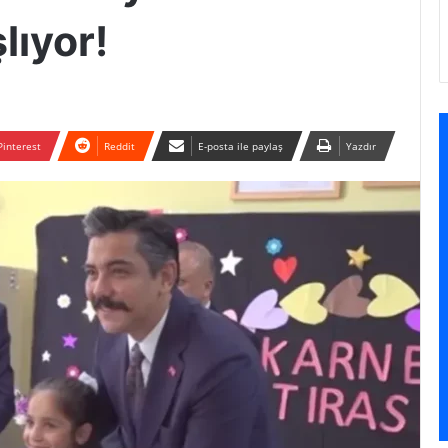
lıyor!
Pinterest
Reddit
E-posta ile paylaş
Yazdır