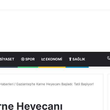
SIYASET
SPOR
EKONOMI
SAĞLIK
Haberleri
/
Gaziantep’te Karne Heyecanı Başladı: Tatil Başlıyor!
rne Heyecanı