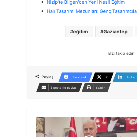
Nizip'te Bilgen'den Yeni Nesil Eğitim
Halı Tasarımı Mezunları: Genç Tasarımcıla
eğitim
Gaziantep
Bizi takip edin
Paylaş
Facebook
X
Linked
E-posta ile paylaş
Yazdır
C
H
P