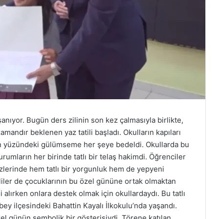
nıyor. Bugün ders zilinin son kez çalmasıyla birlikte,
mandır beklenen yaz tatili başladı. Okulların kapıları
arın yüzündeki gülümseme her şeye bedeldi. Okullarda bu
rumların her birinde tatlı bir telaş hakimdi. Öğrenciler
zlerinde hem tatlı bir yorgunluk hem de yepyeni
liler de çocuklarının bu özel gününe ortak olmaktan
i alırken onlara destek olmak için okullardaydı. Bu tatlı
bey ilçesindeki Bahattin Kayalı İlkokulu’nda yaşandı.
l günün sembolik bir gösterisiydi. Törene katılan