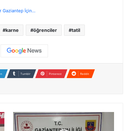
r Gaziantep İçin…
karne
öğrenciler
tatil
In
Tumblr
Pinterest
Reddit
N
u
r