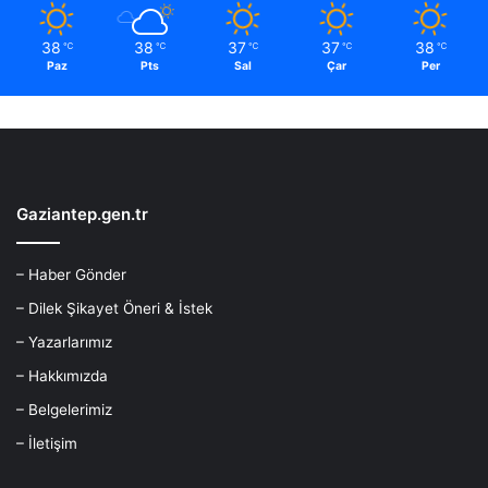
38
38
37
37
38
℃
℃
℃
℃
℃
Paz
Pts
Sal
Çar
Per
Gaziantep.gen.tr
– Haber Gönder
– Dilek Şikayet Öneri & İstek
– Yazarlarımız
– Hakkımızda
– Belgelerimiz
– İletişim