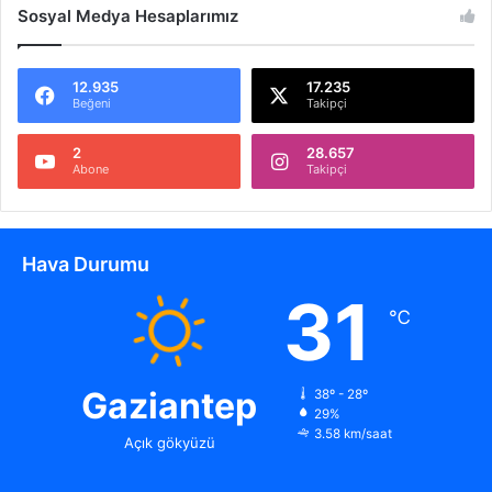
Sosyal Medya Hesaplarımız
12.935
17.235
Beğeni
Takipçi
2
28.657
Abone
Takipçi
Hava Durumu
31
℃
Gaziantep
38º - 28º
29%
3.58 km/saat
Açık gökyüzü