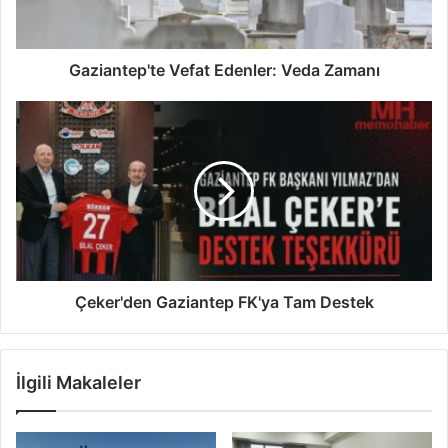
t
e
p
'
Gaziantep'te Vefat Edenler: Veda Zamanı
t
e
Ç
V
e
e
k
f
e
a
r
t
'
E
d
d
e
e
n
n
G
Çeker'den Gaziantep FK'ya Tam Destek
l
a
e
z
r
i
İlgili Makaleler
:
a
V
n
e
t
d
e