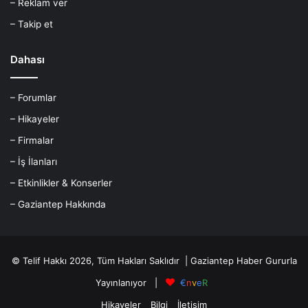
– Reklam ver
– Takip et
Dahası
– Forumlar
– Hikayeler
– Firmalar
– İş İlanları
– Etkinlikler & Konserler
– Gaziantep Hakkında
© Telif Hakkı 2026, Tüm Hakları Saklıdır |
Gaziantep Haber
Gururla
Yayınlanıyor |
€
n
v
e
R
Hikayeler
Bilgi
İletişim