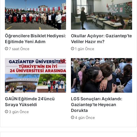
a
p
Z
F
a
K
m
'
a
y
Öğrencilere Bisiklet Hediyesi:
Okullar Açılıyor: Gaziantep’te
n
a
Eğitimde Yeni Adım
Veliler Hazır mı?
ı
T
7 saat Önce
1 gün Önce
a
m
D
e
s
t
e
k
GAÜN Eğitimde 24’üncü
LGS Sonuçları Açıklandı:
Sıraya Yükseldi
Gaziantep’te Heyecan
Dorukta
3 gün Önce
4 gün Önce