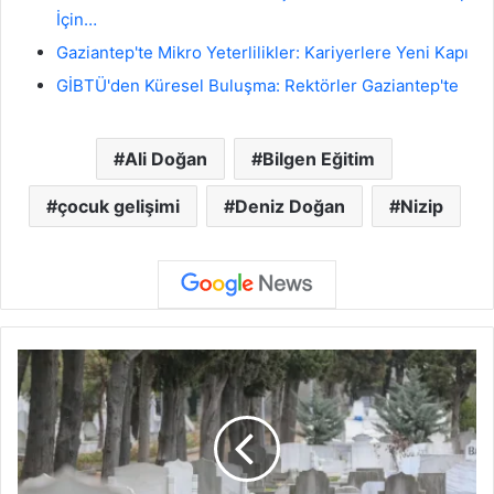
İçin…
Gaziantep'te Mikro Yeterlilikler: Kariyerlere Yeni Kapı
GİBTÜ'den Küresel Buluşma: Rektörler Gaziantep'te
Ali Doğan
Bilgen Eğitim
çocuk gelişimi
Deniz Doğan
Nizip
G
a
z
i
a
n