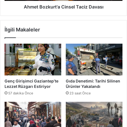
k
a
u
Ahmet Bozkurt'a Cinsel Taciz Davası
l
r
a
t
n
'
İlgili Makaleler
d
a
ı
C
:
i
G
n
a
s
z
e
i
l
a
T
n
a
Genç Girişimci Gaziantep’te
Gıda Denetimi: Tarihi Silinen
t
c
Lezzet Rüzgarı Estiriyor
Ürünler Yakalandı
e
i
57 dakika Önce
23 saat Önce
p
z
'
D
t
a
e
v
O
a
p
s