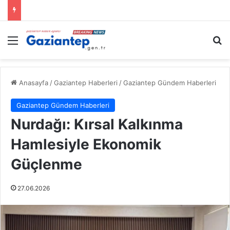
Menü
A
Anasayfa
/
Gaziantep Haberleri
/
Gaziantep Gündem Haberleri
Gaziantep Gündem Haberleri
Nurdağı: Kırsal Kalkınma
Hamlesiyle Ekonomik
Güçlenme
27.06.2026