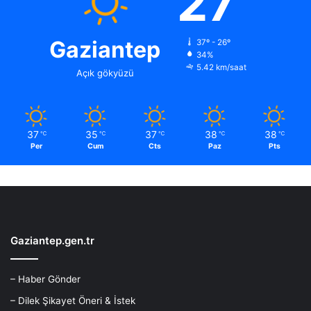
27
Gaziantep
37º - 26º
34%
5.42 km/saat
Açık gökyüzü
37
35
37
38
38
℃
℃
℃
℃
℃
Per
Cum
Cts
Paz
Pts
Gaziantep.gen.tr
– Haber Gönder
– Dilek Şikayet Öneri & İstek