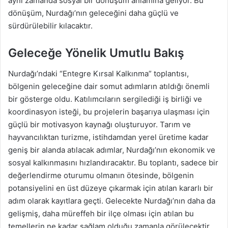
aynı zamanda sosyal bir dönüşüm anlamına geliyor. Bu
dönüşüm, Nurdağı’nın geleceğini daha güçlü ve
sürdürülebilir kılacaktır.
Geleceğe Yönelik Umutlu Bakış
Nurdağı’ndaki “Entegre Kırsal Kalkınma” toplantısı,
bölgenin geleceğine dair somut adımların atıldığı önemli
bir gösterge oldu. Katılımcıların sergilediği iş birliği ve
koordinasyon isteği, bu projelerin başarıya ulaşması için
güçlü bir motivasyon kaynağı oluşturuyor. Tarım ve
hayvancılıktan turizme, istihdamdan yerel üretime kadar
geniş bir alanda atılacak adımlar, Nurdağı’nın ekonomik ve
sosyal kalkınmasını hızlandıracaktır. Bu toplantı, sadece bir
değerlendirme oturumu olmanın ötesinde, bölgenin
potansiyelini en üst düzeye çıkarmak için atılan kararlı bir
adım olarak kayıtlara geçti. Gelecekte Nurdağı’nın daha da
gelişmiş, daha müreffeh bir ilçe olması için atılan bu
temellerin ne kadar sağlam olduğu zamanla görülecektir.