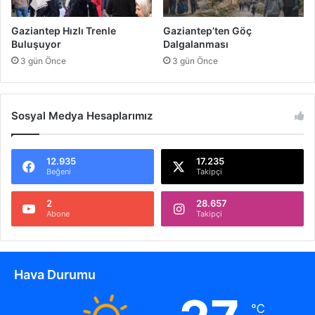
e
ı
r
Gaziantep Hızlı Trenle
Gaziantep’ten Göç
a
Buluşuyor
Dalgalanması
s
3 gün Önce
3 gün Önce
y
o
n
Sosyal Medya Hesaplarımız
12.935
17.235
Beğeni
Takipçi
2
28.657
Abone
Takipçi
Hava Durumu
℃