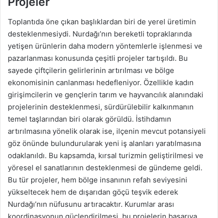
Projeler
Toplantıda öne çıkan başlıklardan biri de yerel üretimin
desteklenmesiydi. Nurdağı’nın bereketli topraklarında
yetişen ürünlerin daha modern yöntemlerle işlenmesi ve
pazarlanması konusunda çeşitli projeler tartışıldı. Bu
sayede çiftçilerin gelirlerinin artırılması ve bölge
ekonomisinin canlanması hedefleniyor. Özellikle kadın
girişimcilerin ve gençlerin tarım ve hayvancılık alanındaki
projelerinin desteklenmesi, sürdürülebilir kalkınmanın
temel taşlarından biri olarak görüldü. İstihdamın
artırılmasına yönelik olarak ise, ilçenin mevcut potansiyeli
göz önünde bulundurularak yeni iş alanları yaratılmasına
odaklanıldı. Bu kapsamda, kırsal turizmin geliştirilmesi ve
yöresel el sanatlarının desteklenmesi de gündeme geldi.
Bu tür projeler, hem bölge insanının refah seviyesini
yükseltecek hem de dışarıdan göçü teşvik ederek
Nurdağı’nın nüfusunu artıracaktır. Kurumlar arası
koordinasyonun güçlendirilmesi, bu projelerin başarıya