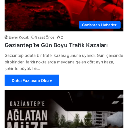
Gaziantep Haberleri
Enver Kocak
9 saat Önce
2
Gaziantep’te Gün Boyu Trafik Kazaları
Gaziantep adeta bir trafik kazası gününe uyandı. Gün içerisinde
birbirinden farklı noktalarda meydana gelen dört ayrı kaza,
şehirde büyük bir…
Daha Fazlasını Oku »