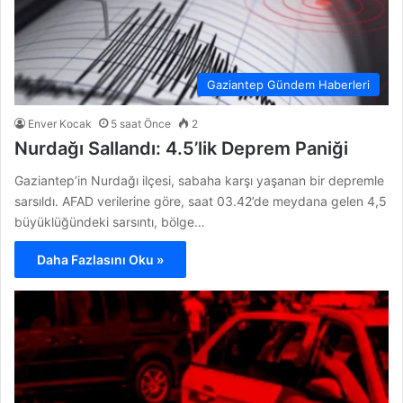
Gaziantep Gündem Haberleri
Enver Kocak
5 saat Önce
2
Nurdağı Sallandı: 4.5’lik Deprem Paniği
Gaziantep’in Nurdağı ilçesi, sabaha karşı yaşanan bir depremle
sarsıldı. AFAD verilerine göre, saat 03.42’de meydana gelen 4,5
büyüklüğündeki sarsıntı, bölge…
Daha Fazlasını Oku »