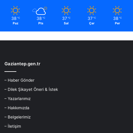
38
38
37
37
38
℃
℃
℃
℃
℃
Paz
Pts
Sal
Çar
Per
Gaziantep.gen.tr
– Haber Gönder
– Dilek Şikayet Öneri & İstek
– Yazarlarımız
– Hakkımızda
– Belgelerimiz
– İletişim