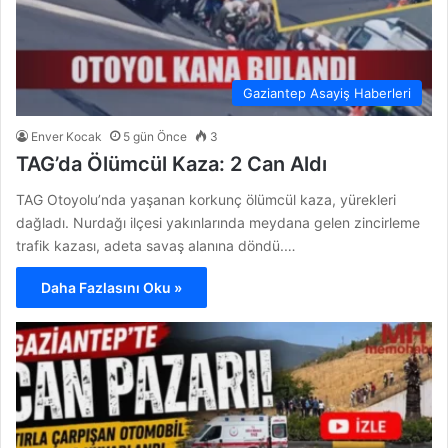
Gaziantep Asayiş Haberleri
Enver Kocak
5 gün Önce
3
TAG’da Ölümcül Kaza: 2 Can Aldı
TAG Otoyolu’nda yaşanan korkunç ölümcül kaza, yürekleri
dağladı. Nurdağı ilçesi yakınlarında meydana gelen zincirleme
trafik kazası, adeta savaş alanına döndü.…
Daha Fazlasını Oku »