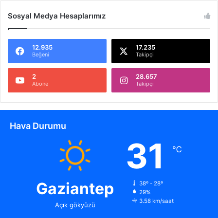
Sosyal Medya Hesaplarımız
12.935
17.235
Beğeni
Takipçi
2
28.657
Abone
Takipçi
Hava Durumu
31
℃
Gaziantep
38º - 28º
29%
3.58 km/saat
Açık gökyüzü