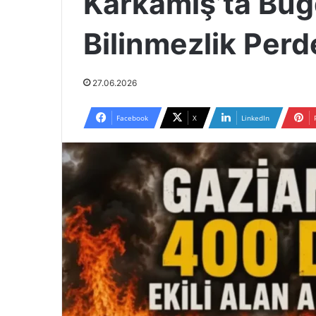
Karkamış’ta Buğd
Bilinmezlik Perd
27.06.2026
Facebook
X
LinkedIn