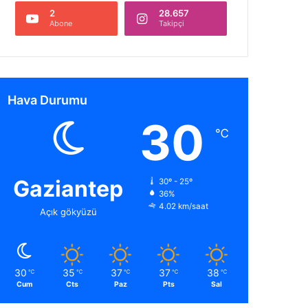
2
28.657
Abone
Takipçi
Hava Durumu
30
℃
Gaziantep
30º - 25º
36%
4.02 km/saat
Açık gökyüzü
30
35
37
37
38
℃
℃
℃
℃
℃
Cum
Cts
Paz
Pts
Sal