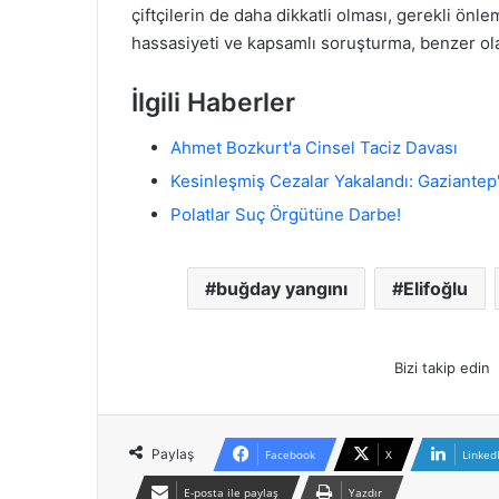
çiftçilerin de daha dikkatli olması, gerekli önle
hassasiyeti ve kapsamlı soruşturma, benzer ol
İlgili Haberler
Ahmet Bozkurt'a Cinsel Taciz Davası
Kesinleşmiş Cezalar Yakalandı: Gaziante
Polatlar Suç Örgütüne Darbe!
buğday yangını
Elifoğlu
Bizi takip edin
Paylaş
Facebook
X
Linked
E-posta ile paylaş
Yazdır