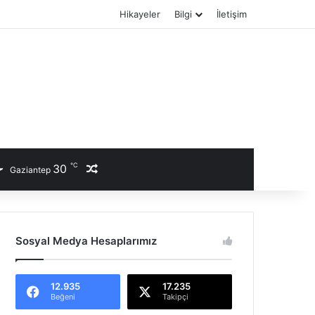
Hikayeler
Bilgi
İletişim
℃
30
Rastgele Haber
Gaziantep
Sosyal Medya Hesaplarımız
12.935
17.235
Beğeni
Takipçi