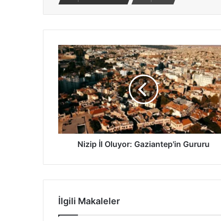
N
i
z
i
p
İ
l
O
l
u
Nizip İl Oluyor: Gaziantep'in Gururu
y
o
r
:
G
İlgili Makaleler
a
z