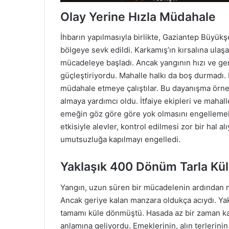
Olay Yerine Hızla Müdahale
İhbarın yapılmasıyla birlikte, Gaziantep Büyükşe
bölgeye sevk edildi. Karkamış’ın kırsalına ulaşan
mücadeleye başladı. Ancak yangının hızı ve gen
güçleştiriyordu. Mahalle halkı da boş durmadı. K
müdahale etmeye çalıştılar. Bu dayanışma örneğ
almaya yardımcı oldu. İtfaiye ekipleri ve mahal
emeğin göz göre göre yok olmasını engellemek i
etkisiyle alevler, kontrol edilmesi zor bir hal
umutsuzluğa kapılmayı engelledi.
Yaklaşık 400 Dönüm Tarla Kül
Yangın, uzun süren bir mücadelenin ardından n
Ancak geriye kalan manzara oldukça acıydı. Yak
tamamı küle dönmüştü. Hasada az bir zaman kala
anlamına geliyordu. Emeklerinin, alın terlerinin