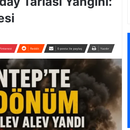
ay Tarlası Yangını:
esi
Pinterest
Reddit
E-posta ile paylaş
Yazdır