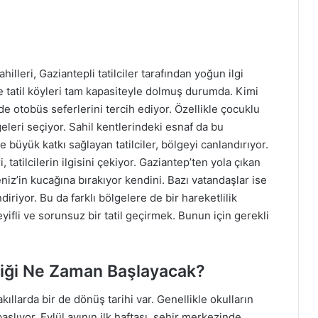
lleri, Gaziantepli tatilciler tarafından yoğun ilgi
e tatil köyleri tam kapasiteyle dolmuş durumda. Kimi
i de otobüs seferlerini tercih ediyor. Özellikle çocuklu
lgeleri seçiyor. Sahil kentlerindeki esnaf da bu
yük katkı sağlayan tatilciler, bölgeyi canlandırıyor.
i, tatilcilerin ilgisini çekiyor. Gaziantep’ten yola çıkan
eniz’in kucağına bırakıyor kendini. Bazı vatandaşlar ise
iriyor. Bu da farklı bölgelere de bir hareketlilik
keyifli ve sorunsuz bir tatil geçirmek. Bunun için gerekli
liği Ne Zaman Başlayacak?
akıllarda bir de dönüş tarihi var. Genellikle okulların
şlıyor. Eylül ayının ilk haftası, şehir merkezinde