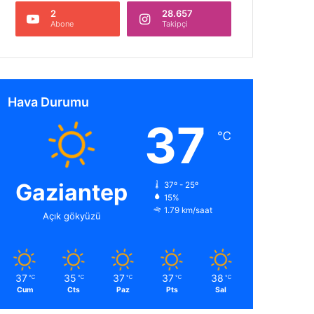
2
28.657
Abone
Takipçi
Hava Durumu
37
℃
Gaziantep
37º - 25º
15%
1.79 km/saat
Açık gökyüzü
37
35
37
37
38
℃
℃
℃
℃
℃
Cum
Cts
Paz
Pts
Sal