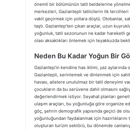
önemli bir bölümünün tatil beldelerine yönelme
merkezleri, Gaziantepli tatilcilerin ilk tercihleri 
vakit geçirmek için yollara düştü. Otobanlar, sa
taştı. Gaziantep’ten çıkan araçlar, uzun kuyrukla
yoğunluk, tatil sezonunun ne kadar hareketli geç
olası aksaklıkları önlemek için teyakkuzda bekli
Neden Bu Kadar Yoğun Bir Gö
Gaziantep’in kendine has iklimi, yaz aylarında
Gaziantepli, serinlemek ve dinlenmek için sahill
havası, ailelere unutulmaz bir tatil deneyimi vad
çocukların da bu serüvene dahil olmasını sağlıyor
değerlendirmek istiyor. Seyahat planları genell
ulaşım araçları, bu yoğunluğa göre organize edil
göç, şehrin demografik yapısında geçici de olsa 
yoğunluğundan faydalanmak için hazırlıklarını
oluşturan turizm sektörü, bu dönemde canlanıy