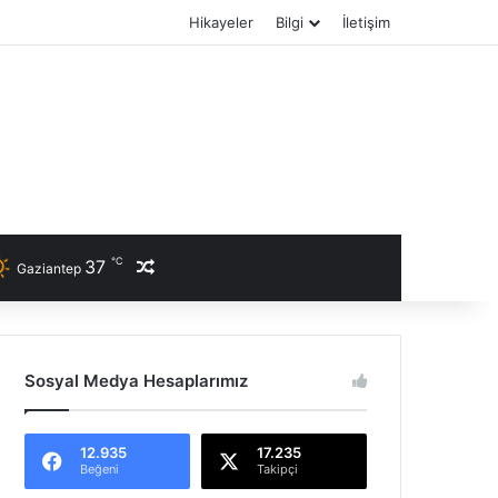
Hikayeler
Bilgi
İletişim
℃
37
Rastgele Haber
Gaziantep
Sosyal Medya Hesaplarımız
12.935
17.235
Beğeni
Takipçi