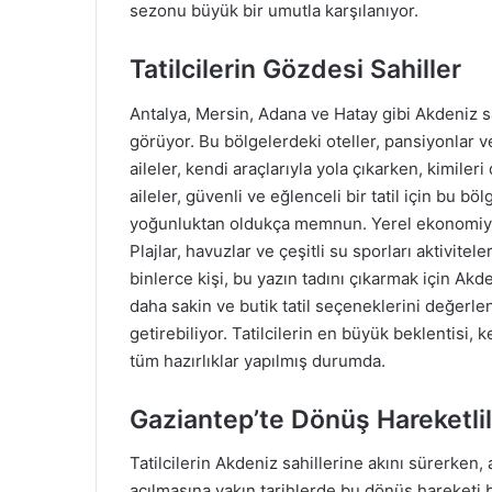
sezonu büyük bir umutla karşılanıyor.
Tatilcilerin Gözdesi Sahiller
Antalya, Mersin, Adana ve Hatay gibi Akdeniz sahi
görüyor. Bu bölgelerdeki oteller, pansiyonlar v
aileler, kendi araçlarıyla yola çıkarken, kimiler
aileler, güvenli ve eğlenceli bir tatil için bu bö
yoğunluktan oldukça memnun. Yerel ekonomiye bü
Plajlar, havuzlar ve çeşitli su sporları aktiviteler
binlerce kişi, bu yazın tadını çıkarmak için Akd
daha sakin ve butik tatil seçeneklerini değerlend
getirebiliyor. Tatilcilerin en büyük beklentisi, 
tüm hazırlıklar yapılmış durumda.
Gaziantep’te Dönüş Hareketli
Tatilcilerin Akdeniz sahillerine akını sürerken, 
açılmasına yakın tarihlerde bu dönüş hareketi ba