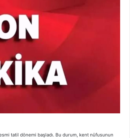
 resmi tatil dönemi başladı. Bu durum, kent nüfusunun