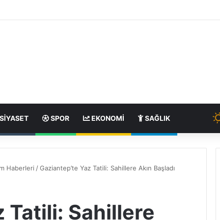
SIYASET
SPOR
EKONOMI
SAĞLIK
m Haberleri
/
Gaziantep’te Yaz Tatili: Sahillere Akın Başladı
Tatili: Sahillere