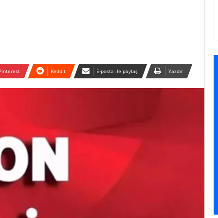
Pinterest
Reddit
E-posta ile paylaş
Yazdır