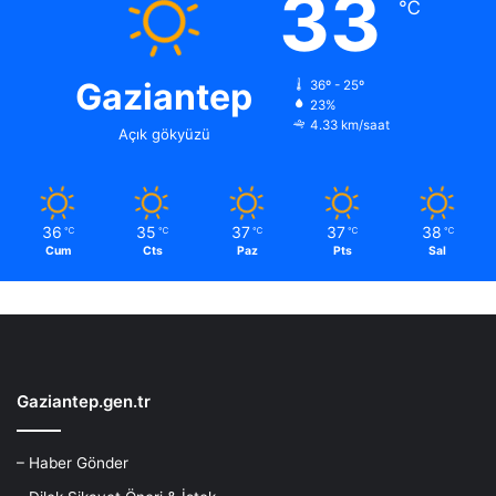
33
.
℃
.
.
Gaziantep
36º - 25º
23%
4.33 km/saat
Açık gökyüzü
36
35
37
37
38
℃
℃
℃
℃
℃
Cum
Cts
Paz
Pts
Sal
Gaziantep.gen.tr
– Haber Gönder