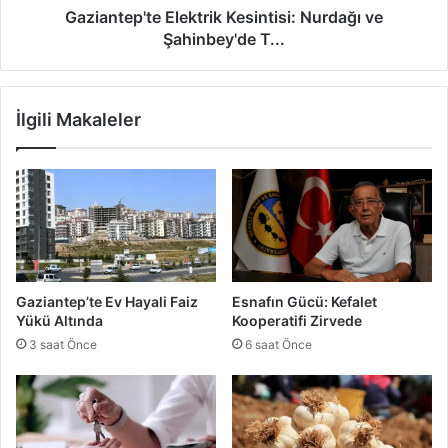
K
'
Gaziantep'te Elektrik Kesintisi: Nurdağı ve
r
t
Şahinbey'de T...
e
e
d
E
i
l
İlgili Makaleler
l
e
e
k
r
t
v
r
e
i
İ
k
h
K
a
e
l
s
Gaziantep’te Ev Hayali Faiz
Esnafın Gücü: Kefalet
e
i
Yükü Altında
Kooperatifi Zirvede
l
n
3 saat Önce
6 saat Önce
e
t
r
i
P
s
a
i
n
: