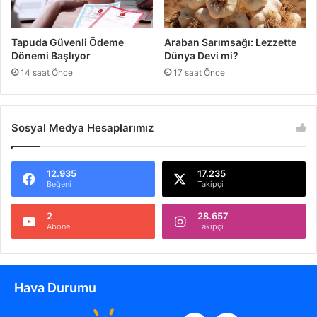
i
N
ğ
u
i
r
Tapuda Güvenli Ödeme
Araban Sarımsağı: Lezzette
d
Dönemi Başlıyor
Dünya Devi mi?
a
14 saat Önce
17 saat Önce
ğ
ı
v
e
Sosyal Medya Hesaplarımız
Ş
a
h
12.935
17.235
i
Beğeni
Takipçi
n
b
2
28.657
Abone
Takipçi
e
y
'
d
Hava Durumu
e
T