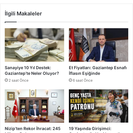
,
e
S
Ş
İlgili Makaleler
a
ı
ğ
r
l
d
ı
a
k
n
S
S
o
ı
r
z
u
d
Sanayiye 10 Yıl Destek:
Et Fiyatları: Gaziantep Esnafı
n
ı
Gaziantep’te Neler Oluyor?
İflasın Eşiğinde
u
:
2 saat Önce
6 saat Önce
Z
a
b
ı
t
a
M
ü
Nizip’ten Rekor İhracat: 245
19 Yaşında Girişimci:
h