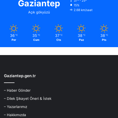
Gaziantep
37º - 25º
15%
2.68 km/saat
Açık gökyüzü
36
35
37
38
38
℃
℃
℃
℃
℃
Per
Cum
Cts
Paz
Pts
Gaziantep.gen.tr
– Haber Gönder
– Dilek Şikayet Öneri & İstek
– Yazarlarımız
– Hakkımızda