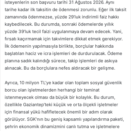
isteyenlerin son başvuru tarihi 31 Ağustos 2026. Aynı
tarihe kadar ilk taksitin de ödenmesi zorunlu. Eğer ilk taksit
zamanında ödenmezse, yüzde 29’luk indirimli faiz hakkı
kaybedilecek. Bu durumda, sonraki ödemelerde yıllık
yüzde 39’luk tecil faizi uygulanmaya devam edecek. Yani,
fırsatı kaçırmamak için takvimlere dikkat etmek gerekiyor.
İlk ödemenin yapılmasıyla birlikte, borçlular hakkında
başlatılan haciz ve icra işlemleri de durdurulacak. Ödeme
planına sadık kalındığı sürece, takip işlemleri de askıya
alınacak. Bu da borçlulara nefes aldıracak bir gelişme.
Ayrıca, 10 milyon TL’ye kadar olan toplam sosyal güvenlik
borcu olan işletmelerden herhangi bir teminat
istenmeyecek olması da büyük bir kolaylık. Bu durum,
özellikle Gaziantep’teki küçük ve orta ölçekli işletmeler
için finansal yükü hafifletecek önemli bir adım olarak
görülüyor. SGK’nın bu geniş kapsamlı yapılandırma paketi,
şehrin ekonomik dinamizmini canlı tutma ve işletmelere