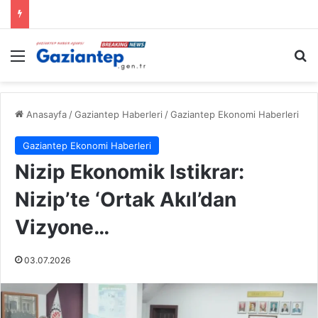
Menü
A
Anasayfa
/
Gaziantep Haberleri
/
Gaziantep Ekonomi Haberleri
Gaziantep Ekonomi Haberleri
Nizip Ekonomik Istikrar:
Nizip’te ‘Ortak Akıl’dan
Vizyone…
03.07.2026