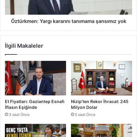
H
m
a
e
s
n
a
:
Öztürkmen: Yargı kararını tanımama şansımız yok
d
Y
ı
a
Ç
r
İlgili Makaleler
i
g
f
ı
t
k
ç
a
i
r
y
a
e
r
U
ı
m
n
Et Fiyatları: Gaziantep Esnafı
Nizip’ten Rekor İhracat: 245
u
ı
İflasın Eşiğinde
Milyon Dolar
t
t
3 saat Önce
5 saat Önce
O
a
l
n
d
ı
u
m