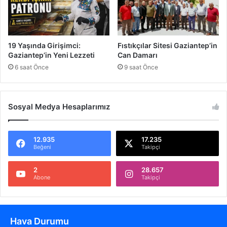
a
m
a
ş
19 Yaşında Girişimci:
Fıstıkçılar Sitesi Gaziantep’in
a
Gaziantep’in Yeni Lezzeti
Can Damarı
n
6 saat Önce
9 saat Önce
s
ı
m
ı
Sosyal Medya Hesaplarımız
z
y
o
12.935
17.235
Beğeni
Takipçi
k
2
28.657
Abone
Takipçi
Hava Durumu