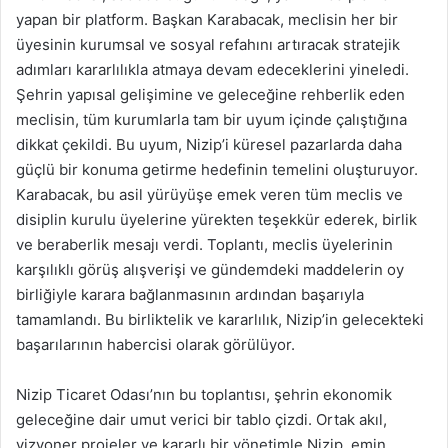
yapan bir platform. Başkan Karabacak, meclisin her bir
üyesinin kurumsal ve sosyal refahını artıracak stratejik
adımları kararlılıkla atmaya devam edeceklerini yineledi.
Şehrin yapısal gelişimine ve geleceğine rehberlik eden
meclisin, tüm kurumlarla tam bir uyum içinde çalıştığına
dikkat çekildi. Bu uyum, Nizip’i küresel pazarlarda daha
güçlü bir konuma getirme hedefinin temelini oluşturuyor.
Karabacak, bu asil yürüyüşe emek veren tüm meclis ve
disiplin kurulu üyelerine yürekten teşekkür ederek, birlik
ve beraberlik mesajı verdi. Toplantı, meclis üyelerinin
karşılıklı görüş alışverişi ve gündemdeki maddelerin oy
birliğiyle karara bağlanmasının ardından başarıyla
tamamlandı. Bu birliktelik ve kararlılık, Nizip’in gelecekteki
başarılarının habercisi olarak görülüyor.
Nizip Ticaret Odası’nın bu toplantısı, şehrin ekonomik
geleceğine dair umut verici bir tablo çizdi. Ortak akıl,
vizyoner projeler ve kararlı bir yönetimle Nizip, emin