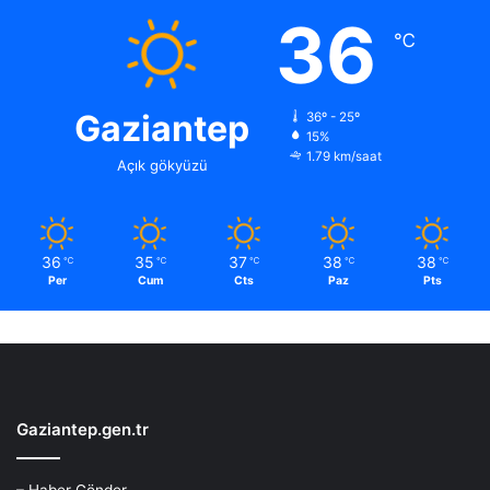
36
℃
Gaziantep
36º - 25º
15%
1.79 km/saat
Açık gökyüzü
36
35
37
38
38
℃
℃
℃
℃
℃
Per
Cum
Cts
Paz
Pts
Gaziantep.gen.tr
– Haber Gönder