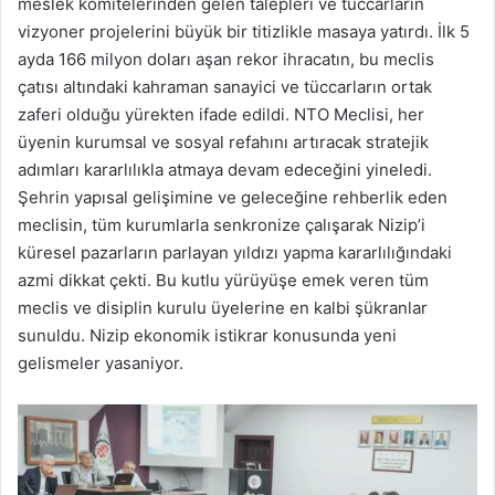
meslek komitelerinden gelen talepleri ve tüccarların
vizyoner projelerini büyük bir titizlikle masaya yatırdı. İlk 5
ayda 166 milyon doları aşan rekor ihracatın, bu meclis
çatısı altındaki kahraman sanayici ve tüccarların ortak
zaferi olduğu yürekten ifade edildi. NTO Meclisi, her
üyenin kurumsal ve sosyal refahını artıracak stratejik
adımları kararlılıkla atmaya devam edeceğini yineledi.
Şehrin yapısal gelişimine ve geleceğine rehberlik eden
meclisin, tüm kurumlarla senkronize çalışarak Nizip’i
küresel pazarların parlayan yıldızı yapma kararlılığındaki
azmi dikkat çekti. Bu kutlu yürüyüşe emek veren tüm
meclis ve disiplin kurulu üyelerine en kalbi şükranlar
sunuldu. Nizip ekonomik istikrar konusunda yeni
gelismeler yasaniyor.