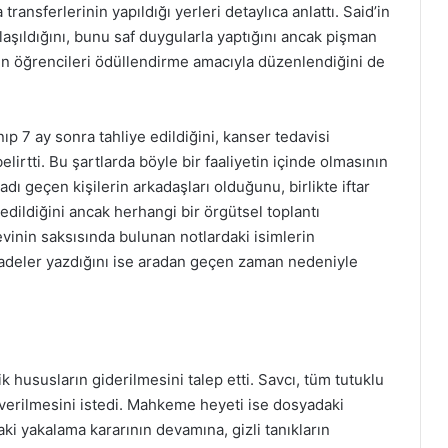
nsferlerinin yapıldığı yerleri detaylıca anlattı. Said’in
laşıldığını, bunu saf duygularla yaptığını ancak pişman
rin öğrencileri ödüllendirme amacıyla düzenlendiğini de
p 7 ay sonra tahliye edildiğini, kanser tedavisi
irtti. Bu şartlarda böyle bir faaliyetin içinde olmasının
 geçen kişilerin arkadaşları olduğunu, birlikte iftar
 edildiğini ancak herhangi bir örgütsel toplantı
evinin saksısında bulunan notlardaki isimlerin
ifadeler yazdığını ise aradan geçen zaman nedeniyle
hususların giderilmesini talep etti. Savcı, tüm tutuklu
 verilmesini istedi. Mahkeme heyeti ise dosyadaki
aki yakalama kararının devamına, gizli tanıkların