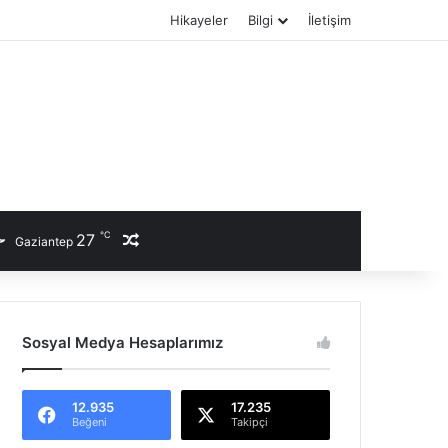
Hikayeler
Bilgi
İletişim
℃
27
Rastgele Haber
Gaziantep
Sosyal Medya Hesaplarımız
12.935
17.235
Beğeni
Takipçi