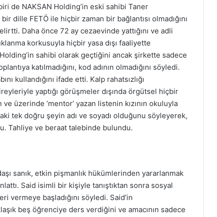
iri de NAKSAN Holding’in eski sahibi Taner
ir dille FETÖ ile hiçbir zaman bir bağlantısı olmadığını
lirtti. Daha önce 72 ay cezaevinde yattığını ve adli
uklanma korkusuyla hiçbir yasa dışı faaliyette
lding’in sahibi olarak geçtiğini ancak şirkette sadece
oplantıya katılmadığını, kod adının olmadığını söyledi.
ı kullandığını ifade etti. Kalp rahatsızlığı
reyleriyle yaptığı görüşmeler dışında örgütsel hiçbir
ve üzerinde ‘mentor’ yazan listenin kızının okuluyla
ındaki tek doğru şeyin adı ve soyadı olduğunu söyleyerek,
u. Tahliye ve beraat talebinde bulundu.
şı sanık, etkin pişmanlık hükümlerinden yararlanmak
nlattı. Said isimli bir kişiyle tanıştıktan sonra sosyal
eri vermeye başladığını söyledi. Said’in
klaşık beş öğrenciye ders verdiğini ve amacının sadece