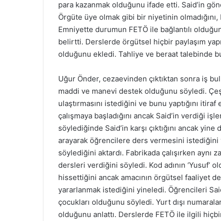
para kazanmak olduğunu ifade etti. Said’in gönde
Örgüte üye olmak gibi bir niyetinin olmadığını,
Emniyette durumun FETÖ ile bağlantılı olduğun
belirtti. Derslerde örgütsel hiçbir paylaşım ya
olduğunu ekledi. Tahliye ve beraat talebinde b
Uğur Önder, cezaevinden çıktıktan sonra iş bulma
maddi ve manevi destek olduğunu söyledi. Çeşitl
ulaştırmasını istediğini ve bunu yaptığını itiraf 
çalışmaya başladığını ancak Said’in verdiği işl
söylediğinde Said’in karşı çıktığını ancak yine d
arayarak öğrencilere ders vermesini istediğini
söylediğini aktardı. Fabrikada çalışırken aynı
dersleri verdiğini söyledi. Kod adının ‘Yusuf’ 
hissettiğini ancak amacının örgütsel faaliyet 
yararlanmak istediğini yineledi. Öğrencileri Sa
çocukları olduğunu söyledi. Yurt dışı numaraları
olduğunu anlattı. Derslerde FETÖ ile ilgili hiç