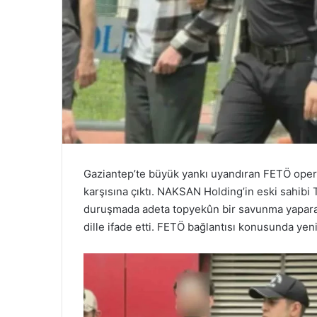
Gaziantep’te büyük yankı uyandıran FETÖ opera
karşısına çıktı. NAKSAN Holding’in eski sahibi
duruşmada adeta topyekûn bir savunma yaparak,
dille ifade etti. FETÖ bağlantısı konusunda yen