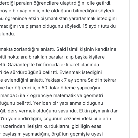
rdiği paraları öğrencilere ulaştırdığını dile getirdi.
 böyle bir yapının içinde olduğunu bilmediğini söyledi.
u öğrenince etkin pişmanlıktan yararlanmak istediğini
pmadığını ve pişman olduğunu söyledi. 15 aydır tutuklu
ulundu.
kta zorlandığını anlattı. Said isimli kişinin kendisine
i noktalara bırakılan paraları alıp başka kişilere
etti. Gaziantep’te bir firmada e-ticaret alanında
eri de sürdürdüğünü belirtti. Evlenmek istediğini
e evlendiğini anlattı. Yaklaşık 7 ay sonra Said’in tekrar
 ve her öğrenci için 50 dolar ödeme yapacağını
 zamanda 5 ila 7 öğrenciye matematik ve geometri
olduğunu belirtti. Yeniden bir yapılanma olduğunu
değil, ders vermek olduğunu savundu. Etkin pişmanlıktan
id’in yönlendirdiğini, çoğunun cezaevindeki ailelerin
 üzerinden iletişim kurduklarını, gizliliğin esas
bir paylaşım yapmadığını, örgütün geçmişte üyesi