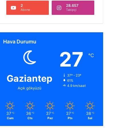
2
28.657
Abone
Takipçi
Hava Durumu
27
℃
Gaziantep
37º - 23º
61%
4.9 km/saat
Açık gökyüzü
37
36
37
37
38
℃
℃
℃
℃
℃
Cum
Cts
Paz
Pts
Sal