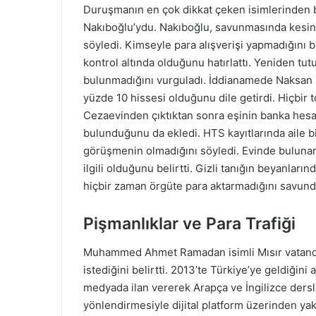
Duruşmanın en çok dikkat çeken isimlerinden b
Nakıboğlu’ydu. Nakıboğlu, savunmasında kesin b
söyledi. Kimseyle para alışverişi yapmadığını be
kontrol altında olduğunu hatırlattı. Yeniden tut
bulunmadığını vurguladı. İddianamede Naksan Ho
yüzde 10 hissesi olduğunu dile getirdi. Hiçbir t
Cezaevinden çıktıktan sonra eşinin banka hesabın
bulunduğunu da ekledi. HTS kayıtlarında aile bi
görüşmenin olmadığını söyledi. Evinde bulunan 
ilgili olduğunu belirtti. Gizli tanığın beyanlar
hiçbir zaman örgüte para aktarmadığını savund
Pişmanlıklar ve Para Trafiği
Muhammed Ahmet Ramadan isimli Mısır vatanda
istediğini belirtti. 2013’te Türkiye’ye geldiğini a
medyada ilan vererek Arapça ve İngilizce dersl
yönlendirmesiyle dijital platform üzerinden ya