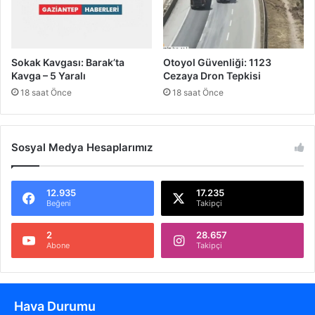
ı
G
e
r
Sokak Kavgası: Barak’ta
Otoyol Güvenliği: 1123
ç
Kavga – 5 Yaralı
Cezaya Dron Tepkisi
e
18 saat Önce
18 saat Önce
k
l
e
Sosyal Medya Hesaplarımız
ş
t
i
12.935
17.235
Beğeni
Takipçi
2
28.657
Abone
Takipçi
Hava Durumu