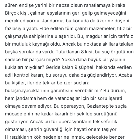
süren endişe yerini bir nebze olsun rahatlamaya bıraktı.
Birçok kişi, çalınan eşyalarının geri gelip gelmeyeceğini
merak ediyordu. Jandarma, bu konuda da üzerine düşeni
fazlasıyla yaptı. Elde edilen tüm çalıntı malzemeler, titiz bir
çalışmayla sahiplerine ulaştırıldı. Bu, mağdurlar için tarifsiz
bir mutluluk kaynağı oldu. Ancak bu noktada akıllara takılan
başka sorular da vardı. Tutuklanan 8 kişi, bu suç örgütünün
sadece bir parçası mıydı? Yoksa daha büyük bir yapının
kuklaları mıydılar? Geride kalan 9 şüpheli hakkında verilen
adli kontrol kararı, bu soruyu daha da güçlendiriyor. Acaba
bu kişiler, ileride tekrar benzer suçlara
bulaşmayacaklarının garantisini verebilir mi? Bu durum,
hem jandarma hem de vatandaşlar için bir soru işareti
olmaya devam ediyor. Bu operasyon, Gaziantep’te suçla
mücadelenin ne kadar kararlı bir şekilde sürdüğünü
gösteriyor. Ancak bu tür operasyonların tek seferlik
olmaması, şehrin güvenliği için hayati önem taşıyor.
Hırsızlıkların kök nedenlerine inmek, gelecekte benzer