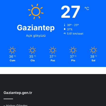
27
℃
Gaziantep
36º - 25º
37%
5.61 km/saat
Açık gökyüzü
36
35
37
37
38
℃
℃
℃
℃
℃
Cum
Cts
Paz
Pts
Sal
Gaziantep.gen.tr
– Haber Gönder