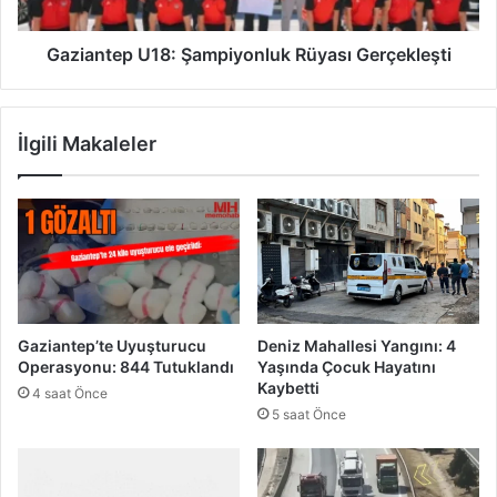
ı
e
z
p
ı
U
Gaziantep U18: Şampiyonluk Rüyası Gerçekleşti
-
1
S
8
i
:
İlgili Makaleler
y
Ş
a
a
h
m
R
p
o
i
t
y
a
o
n
l
Gaziantep’te Uyuşturucu
Deniz Mahallesi Yangını: 4
u
Operasyonu: 844 Tutuklandı
Yaşında Çocuk Hayatını
k
Kaybetti
4 saat Önce
R
5 saat Önce
ü
y
a
s