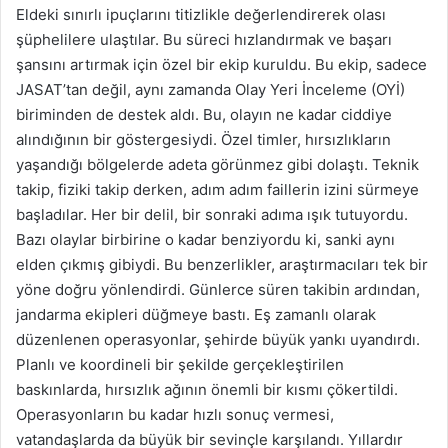
Eldeki sınırlı ipuçlarını titizlikle değerlendirerek olası
şüphelilere ulaştılar. Bu süreci hızlandırmak ve başarı
şansını artırmak için özel bir ekip kuruldu. Bu ekip, sadece
JASAT’tan değil, aynı zamanda Olay Yeri İnceleme (OYİ)
biriminden de destek aldı. Bu, olayın ne kadar ciddiye
alındığının bir göstergesiydi. Özel timler, hırsızlıkların
yaşandığı bölgelerde adeta görünmez gibi dolaştı. Teknik
takip, fiziki takip derken, adım adım faillerin izini sürmeye
başladılar. Her bir delil, bir sonraki adıma ışık tutuyordu.
Bazı olaylar birbirine o kadar benziyordu ki, sanki aynı
elden çıkmış gibiydi. Bu benzerlikler, araştırmacıları tek bir
yöne doğru yönlendirdi. Günlerce süren takibin ardından,
jandarma ekipleri düğmeye bastı. Eş zamanlı olarak
düzenlenen operasyonlar, şehirde büyük yankı uyandırdı.
Planlı ve koordineli bir şekilde gerçekleştirilen
baskınlarda, hırsızlık ağının önemli bir kısmı çökertildi.
Operasyonların bu kadar hızlı sonuç vermesi,
vatandaşlarda da büyük bir sevinçle karşılandı. Yıllardır