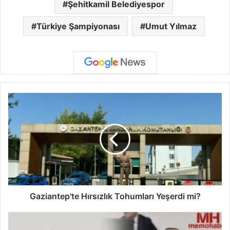
Şehitkamil Belediyespor
Türkiye Şampiyonası
Umut Yılmaz
G
a
z
i
a
n
t
e
p
'
Gaziantep'te Hırsızlık Tohumları Yeşerdi mi?
t
e
T
H
a