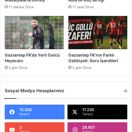
r
d
11 dakika Önce
17 saat Önce
d
e
i
n
m
B
i
a
?
k
a
n
l
Gaziantep FK’da Yerli Golcü
Gaziantep FK’nın Farklı
ı
Heyecanı
Galibiyeti: Soru İşaretleri
ğ
2 gün Önce
3 gün Önce
a
4
S
o
Sosyal Medya Hesaplarımız
r
u
12.935
17.235
Beğeni
Takipçi
2
28.657
Abone
Takipçi