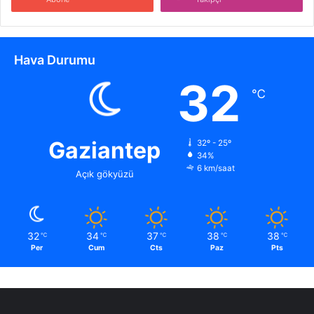
Hava Durumu
32
℃
Gaziantep
32º - 25º
34%
6 km/saat
Açık gökyüzü
32
34
37
38
38
℃
℃
℃
℃
℃
Per
Cum
Cts
Paz
Pts