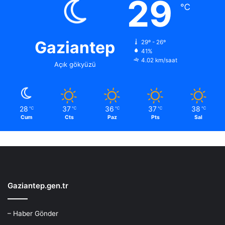
29
℃
Gaziantep
29º - 26º
41%
4.02 km/saat
Açık gökyüzü
28
37
36
37
38
℃
℃
℃
℃
℃
Cum
Cts
Paz
Pts
Sal
Gaziantep.gen.tr
– Haber Gönder