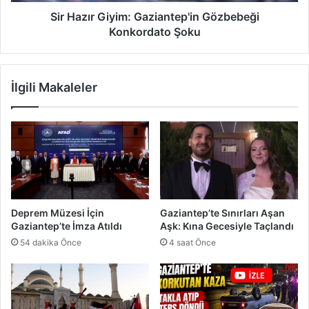
e
G
s
i
Sir Hazır Giyim: Gaziantep'in Gözbebeği
a
y
Konkordato Şoku
n
i
ı
m
k
:
İlgili Makaleler
l
G
a
a
r
z
b
i
e
a
r
n
a
t
a
e
t
p
Deprem Müzesi İçin
Gaziantep’te Sınırları Aşan
i
'
Gaziantep’te İmza Atıldı
Aşk: Kına Gecesiyle Taçlandı
s
i
54 dakika Önce
4 saat Önce
t
n
e
G
d
ö
i
z
b