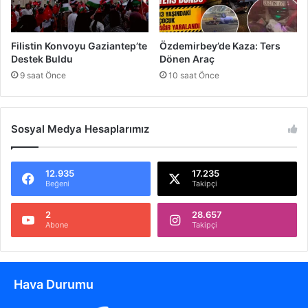
e
b
e
Filistin Konvoyu Gaziantep’te
Özdemirbey’de Kaza: Ters
ğ
Destek Buldu
Dönen Araç
i
9 saat Önce
10 saat Önce
K
o
n
k
Sosyal Medya Hesaplarımız
o
r
d
12.935
17.235
a
Beğeni
Takipçi
t
o
2
28.657
Abone
Takipçi
Ş
o
k
u
Hava Durumu