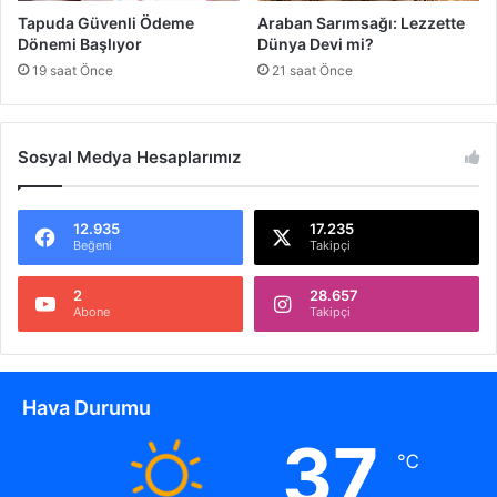
Tapuda Güvenli Ödeme
Araban Sarımsağı: Lezzette
Dönemi Başlıyor
Dünya Devi mi?
19 saat Önce
21 saat Önce
Sosyal Medya Hesaplarımız
12.935
17.235
Beğeni
Takipçi
2
28.657
Abone
Takipçi
Hava Durumu
37
℃