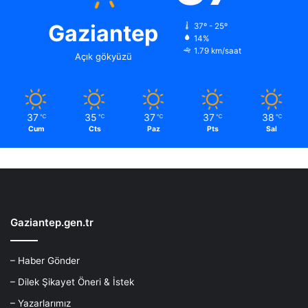
Gaziantep
37º - 25º
14%
1.79 km/saat
Açık gökyüzü
37
35
37
37
38
℃
℃
℃
℃
℃
Cum
Cts
Paz
Pts
Sal
Gaziantep.gen.tr
– Haber Gönder
– Dilek Şikayet Öneri & İstek
– Yazarlarımız