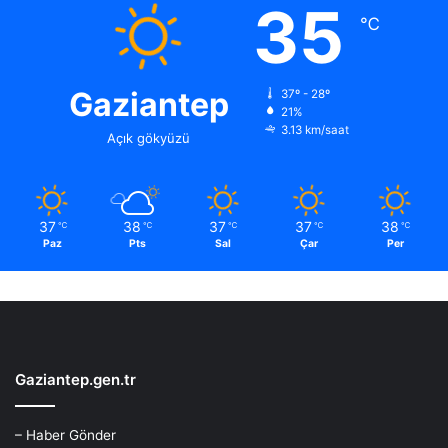
35
℃
Gaziantep
37º - 28º
21%
3.13 km/saat
Açık gökyüzü
37
38
37
37
38
℃
℃
℃
℃
℃
Paz
Pts
Sal
Çar
Per
Gaziantep.gen.tr
– Haber Gönder