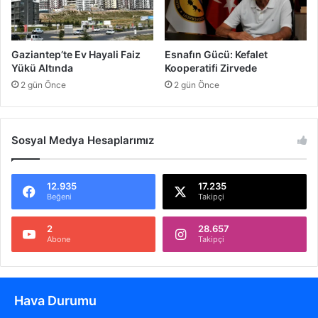
l
l
d
k
u
M
i
Gaziantep’te Ev Hayali Faiz
Esnafın Gücü: Kefalet
k
Yükü Altında
Kooperatifi Zirvede
r
2 gün Önce
2 gün Önce
o
d
a
l
Sosyal Medya Hesaplarımız
g
a
A
12.935
17.235
b
Beğeni
Takipçi
l
a
2
28.657
Abone
Takipçi
s
y
o
n
Hava Durumu