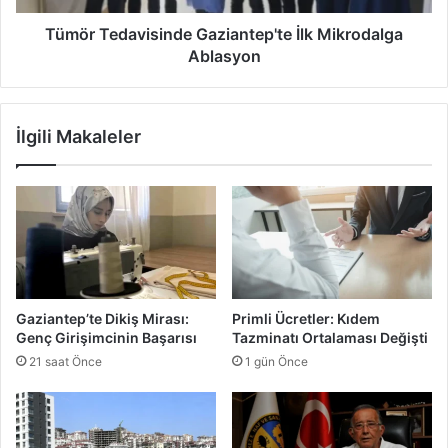
n
a
g
v
Tümör Tedavisinde Gaziantep'te İlk Mikrodalga
ı
i
Ablasyon
n
s
ı
i
:
n
İlgili Makaleler
M
d
e
e
ş
G
e
a
l
z
i
i
k
a
A
n
l
t
Gaziantep’te Dikiş Mirası:
Primli Ücretler: Kıdem
a
e
Genç Girişimcinin Başarısı
Tazminatı Ortalaması Değişti
n
p
21 saat Önce
1 gün Önce
K
'
ü
t
l
e
O
İ