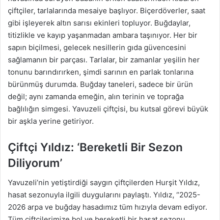
çiftçiler, tarlalarında mesaiye başlıyor. Biçerdöverler, saat
gibi işleyerek altın sarısı ekinleri topluyor. Buğdaylar,
titizlikle ve kayıp yaşanmadan ambara taşınıyor. Her bir
sapın biçilmesi, gelecek nesillerin gıda güvencesini
sağlamanın bir parçası. Tarlalar, bir zamanlar yeşilin her
tonunu barındırırken, şimdi sarının en parlak tonlarına
bürünmüş durumda. Buğday taneleri, sadece bir ürün
değil; aynı zamanda emeğin, alın terinin ve toprağa
bağlılığın simgesi. Yavuzeli çiftçisi, bu kutsal görevi büyük
bir aşkla yerine getiriyor.
Çiftçi Yıldız: ‘Bereketli Bir Sezon
Diliyorum’
Yavuzeli’nin yetiştirdiği saygın çiftçilerden Hurşit Yıldız,
hasat sezonuyla ilgili duygularını paylaştı. Yıldız, “2025-
2026 arpa ve buğday hasadımız tüm hızıyla devam ediyor.
Tüm çiftçilerimize bol ve bereketli bir hasat sezonu