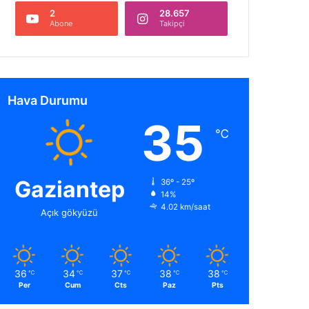
2
28.657
Abone
Takipçi
Hava Durumu
35
℃
Gaziantep
36º - 25º
14%
4.02 km/saat
Açık gökyüzü
36
34
37
38
38
℃
℃
℃
℃
℃
Per
Cum
Cts
Paz
Pts