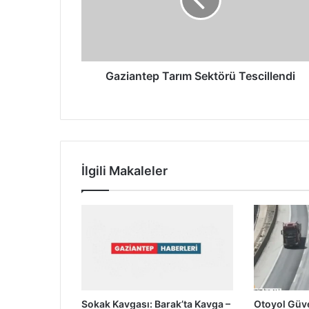
a
n
t
e
p
T
Gaziantep Tarım Sektörü Tescillendi
a
r
ı
m
S
e
İlgili Makaleler
k
t
ö
r
ü
T
e
s
c
Sokak Kavgası: Barak’ta Kavga –
Otoyol Güve
i