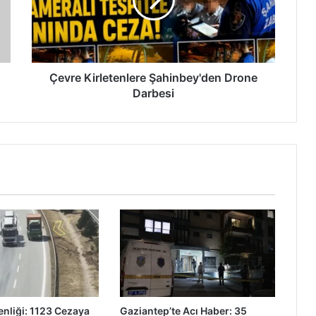
e
K
i
r
l
e
Çevre Kirletenlere Şahinbey'den Drone
t
Darbesi
e
n
l
e
r
e
Ş
a
h
i
n
b
e
y
nliği: 1123 Cezaya
Gaziantep’te Acı Haber: 35
'