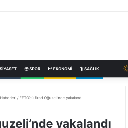
SIYASET
SPOR
EKONOMI
SAĞLIK
Haberleri
/
FETÖ’cü firari Oğuzeli’nde yakalandı
ğuzeli’nde yakalandı