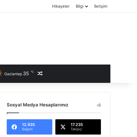
Hikayeler
Bilgi
İletişim
℃
35
Rastgele Haber
Gaziantep
Sosyal Medya Hesaplarımız
12.935
17.235
Beğeni
Takipçi