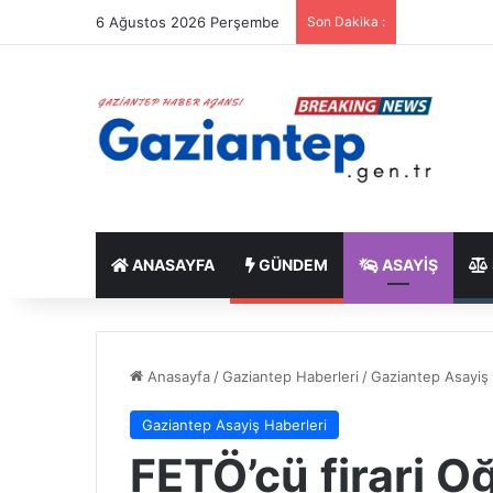
6 Ağustos 2026 Perşembe
Son Dakika :
ANASAYFA
GÜNDEM
ASAYIŞ
Anasayfa
/
Gaziantep Haberleri
/
Gaziantep Asayiş 
Gaziantep Asayiş Haberleri
FETÖ’cü firari O