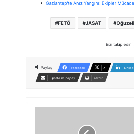
Gaziantep'te Anız Yangını: Ekipler Mücadel
FETÖ
JASAT
Oğuzel
Bizi takip edin
Paylaş
Facebook
X
Linked
E-posta ile paylaş
Yazdır
G
a
z
i