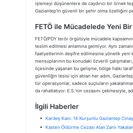
işlemeyi düşünenlere de caydırıcı bir örnek teş
Gaziantep’in güvenli bir şehir olma özelliğini 
FETÖ ile Mücadelede Yeni Bir
FETÖ/PDY terör örgütüyle mücadele kapsamında
teslim edilmesi anlamına gelmiyor. Aynı zamand
faaliyetlerinin deşifre edilmesine yönelik yeni
mensuplarının bu konudaki özverili çalışmaları,
ilçesinde yaşanan bu gelişme, bölge halkı tar
güvenliğin tesisi için atılan her adım, Gaziante
tür operasyonlar, sadece suçluların yakalanmas
da rahatlatıyor. E.S.’nin cezasını çekmesiyle, a
İlgili Haberler
Kardeş Kanı: 14 Kurşunlu Gaziantep Cinay
Kasten Öldürme Cezası Alan Zanlı Yakala