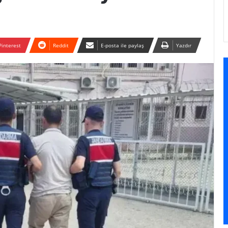
Pinterest
Reddit
E-posta ile paylaş
Yazdır