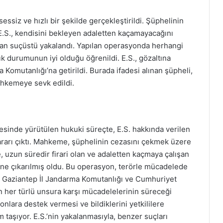
ssiz ve hızlı bir şekilde gerçekleştirildi. Şüphelinin
E.S., kendisini bekleyen adaletten kaçamayacağını
ından suçüstü yakalandı. Yapılan operasyonda herhangi
k durumunun iyi olduğu öğrenildi. E.S., gözaltına
Komutanlığı’na getirildi. Burada ifadesi alınan şüpheli,
ahkemeye sevk edildi.
esinde yürütülen hukuki süreçte, E.S. hakkında verilen
ararı çıktı. Mahkeme, şüphelinin cezasını çekmek üzere
 uzun süredir firari olan ve adaletten kaçmaya çalışan
üne çıkarılmış oldu. Bu operasyon, terörle mücadelede
çti. Gaziantep İl Jandarma Komutanlığı ve Cumhuriyet
n her türlü unsura karşı mücadelelerinin süreceği
nlara destek vermesi ve bildiklerini yetkililere
taşıyor. E.S.’nin yakalanmasıyla, benzer suçları