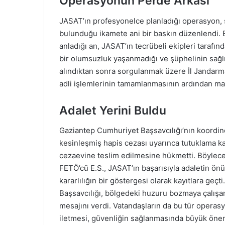
Operasyonun Perde Arkası
JASAT’ın profesyonelce planladığı operasyon, se
bulunduğu ikamete ani bir baskın düzenlendi. 
anladığı an, JASAT’ın tecrübeli ekipleri taraf
bir olumsuzluk yaşanmadığı ve şüphelinin sağlı
alındıktan sonra sorgulanmak üzere İl Jandarma 
adli işlemlerinin tamamlanmasının ardından m
Adalet Yerini Buldu
Gaziantep Cumhuriyet Başsavcılığı’nın koordin
kesinleşmiş hapis cezası uyarınca tutuklama k
cezaevine teslim edilmesine hükmetti. Böylece,
FETÖ’cü E.S., JASAT’ın başarısıyla adaletin ön
kararlılığın bir göstergesi olarak kayıtlara ge
Başsavcılığı, bölgedeki huzuru bozmaya çalışa
mesajını verdi. Vatandaşların da bu tür operasyo
iletmesi, güvenliğin sağlanmasında büyük önem 