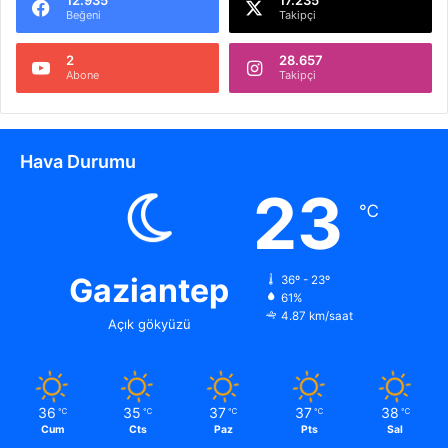
12.935
17.235
Beğeni
Takipçi
2
28.657
Abone
Takipçi
Hava Durumu
23
℃
Gaziantep
36º - 23º
61%
4.87 km/saat
Açık gökyüzü
36
35
37
37
38
℃
℃
℃
℃
℃
Cum
Cts
Paz
Pts
Sal