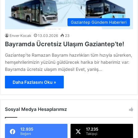
Gaziantep Gündem Haberleri
Enver Kocak
13.03.2026
23
Bayramda Ücretsiz Ulaşım Gaziantep’te!
Gaziantep’te Ramazan Bayramı hazırlıkları tüm hızıyla sürerken,
hemşehrilerimizin yüzünü güldürecek harika bir haberimiz var:
Bayramda ücretsiz ulaşım müjdesi! Evet, yanlış…
Daha Fazlasını Oku »
Sosyal Medya Hesaplarımız
12.935
17.235
Beğeni
Takipçi