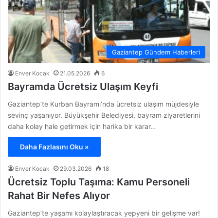
Gaziantep Gündem Haberleri
Enver Kocak
21.05.2026
6
Bayramda Ücretsiz Ulaşım Keyfi
Gaziantep’te Kurban Bayramı’nda ücretsiz ulaşım müjdesiyle
sevinç yaşanıyor. Büyükşehir Belediyesi, bayram ziyaretlerini
daha kolay hale getirmek için harika bir karar…
Daha Fazlasını Oku »
Enver Kocak
29.03.2026
18
Ücretsiz Toplu Taşıma: Kamu Personeli
Rahat Bir Nefes Alıyor
Gaziantep’te yaşamı kolaylaştıracak yepyeni bir gelişme var!