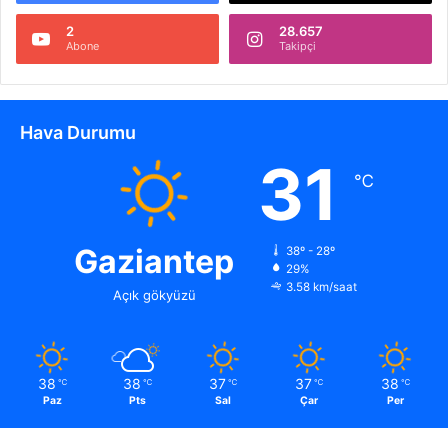
2
28.657
Abone
Takipçi
Hava Durumu
31
℃
Gaziantep
38º - 28º
29%
3.58 km/saat
Açık gökyüzü
38
38
37
37
38
℃
℃
℃
℃
℃
Paz
Pts
Sal
Çar
Per