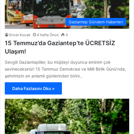
Gaziantep Gündem Haberleri
Enver Kocak
4 hafta Önce
3
15 Temmuz’da Gaziantep’te ÜCRETSİZ
Ulaşım!
Sevgili Gaziantepliler, bu müjdeyi duyunca eminim çok
sevineceksiniz! 15 Temmuz Demokrasi ve Milli Birlik Günü’nde,
şehrimizin en anlamlı günlerinden birini…
Daha Fazlasını Oku »