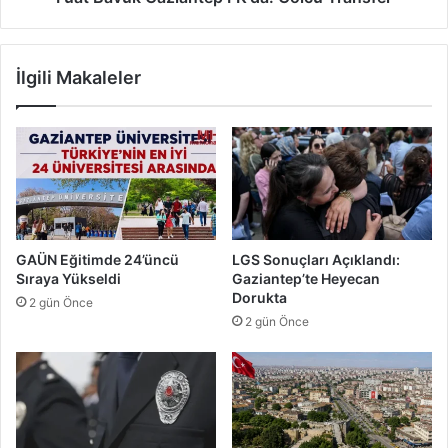
f
a
a
z
i
i
İlgili Makaleler
y
a
e
n
K
t
u
e
r
p
t
F
a
K
r
'
d
d
GAÜN Eğitimde 24’üncü
LGS Sonuçları Açıklandı:
ı
a
Sıraya Yükseldi
Gaziantep’te Heyecan
:
Dorukta
2 gün Önce
G
2 gün Önce
o
l
c
ü
T
r