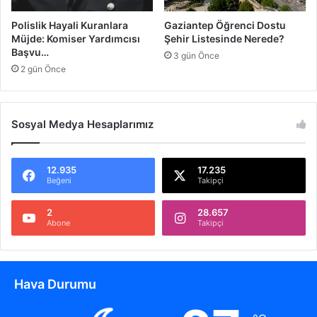
a
n
Polislik Hayali Kuranlara
Gaziantep Öğrenci Dostu
s
Müjde: Komiser Yardımcısı
Şehir Listesinde Nerede?
f
Başvu…
3 gün Önce
e
2 gün Önce
r
Sosyal Medya Hesaplarımız
12.935
17.235
Beğeni
Takipçi
2
28.657
Abone
Takipçi
Hava Durumu