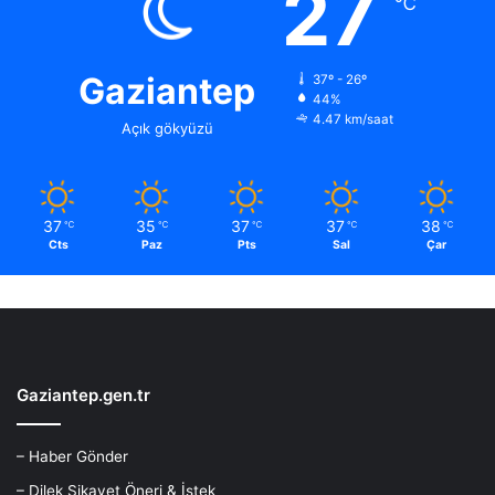
27
℃
Gaziantep
37º - 26º
44%
4.47 km/saat
Açık gökyüzü
37
35
37
37
38
℃
℃
℃
℃
℃
Cts
Paz
Pts
Sal
Çar
Gaziantep.gen.tr
– Haber Gönder
– Dilek Şikayet Öneri & İstek