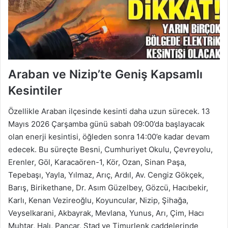
Araban ve Nizip’te Geniş Kapsamlı
Kesintiler
Özellikle Araban ilçesinde kesinti daha uzun sürecek. 13
Mayıs 2026 Çarşamba günü sabah 09:00’da başlayacak
olan enerji kesintisi, öğleden sonra 14:00’e kadar devam
edecek. Bu süreçte Besni, Cumhuriyet Okulu, Çevreyolu,
Erenler, Göl, Karacaören-1, Kör, Ozan, Sinan Paşa,
Tepebaşı, Yayla, Yılmaz, Arıç, Ardıl, Av. Cengiz Gökçek,
Barış, Birikethane, Dr. Asım Güzelbey, Gözcü, Hacıbekir,
Karlı, Kenan Vezireoğlu, Koyuncular, Nizip, Şihağa,
Veyselkarani, Akbayrak, Mevlana, Yunus, Arı, Çim, Hacı
Muhtar, Halı, Pancar, Stad ve Timurlenk caddelerinde