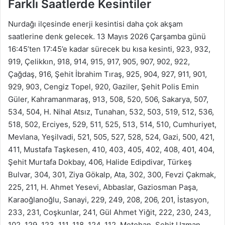
Farklı Saatlerde Kesintiler
Nurdağı ilçesinde enerji kesintisi daha çok akşam
saatlerine denk gelecek. 13 Mayıs 2026 Çarşamba günü
16:45’ten 17:45’e kadar sürecek bu kısa kesinti, 923, 932,
919, Çelikkın, 918, 914, 915, 917, 905, 907, 902, 922,
Çağdaş, 916, Şehit İbrahim Tıraş, 925, 904, 927, 911, 901,
929, 903, Cengiz Topel, 920, Gaziler, Şehit Polis Emin
Güler, Kahramanmaraş, 913, 508, 520, 506, Sakarya, 507,
534, 504, H. Nihal Atsız, Tunahan, 532, 503, 519, 512, 536,
518, 502, Erciyes, 529, 511, 525, 513, 514, 510, Cumhuriyet,
Mevlana, Yeşilvadi, 521, 505, 527, 528, 524, Gazi, 500, 421,
411, Mustafa Taşkesen, 410, 403, 405, 402, 408, 401, 404,
Şehit Murtafa Dokbay, 406, Halide Edipdivar, Türkeş
Bulvar, 304, 301, Ziya Gökalp, Ata, 302, 300, Fevzi Çakmak,
225, 211, H. Ahmet Yesevi, Abbaslar, Gaziosman Paşa,
Karaoğlanoğlu, Sanayi, 229, 249, 208, 206, 201, İstasyon,
233, 231, Coşkunlar, 241, Gül Ahmet Yiğit, 222, 230, 243,
102, 129, 123, 111, 118, 124, 112, Metehan, Şehit Uzman