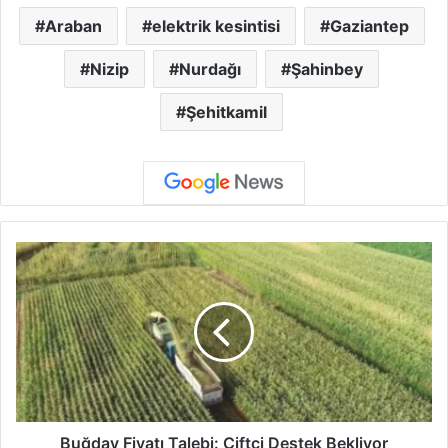
Araban
elektrik kesintisi
Gaziantep
Nizip
Nurdağı
Şahinbey
Şehitkamil
B
u
ğ
d
a
y
F
i
y
a
Buğday Fiyatı Talebi: Çiftçi Destek Bekliyor