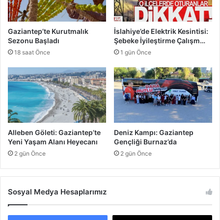
B
n
e
l
k
i
Gaziantep’te Kurutmalık
İslahiye’de Elektrik Kesintisi:
l
k
Sezonu Başladı
Şebeke İyileştirme Çalışm…
i
Z
18 saat Önce
1 gün Önce
y
a
o
f
r
i
y
e
t
l
e
Alleben Göleti: Gaziantep’te
Deniz Kampı: Gaziantep
r
Yeni Yaşam Alanı Heyecanı
Gençliği Burnaz’da
i
2 gün Önce
2 gün Önce
G
ö
z
d
Sosyal Medya Hesaplarımız
e
n